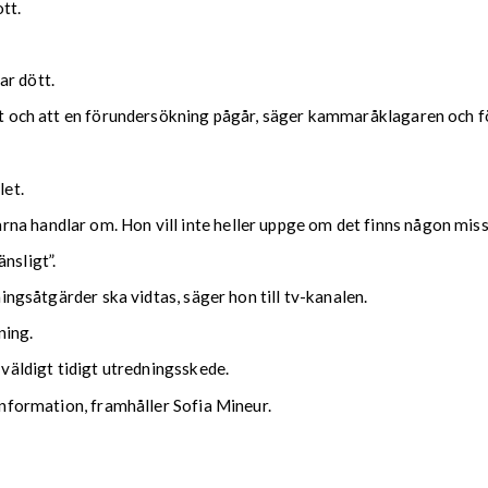
tt.
ar dött.
dit och att en förundersökning pågår, säger kammaråklagaren och f
let.
na handlar om. Hon vill inte heller uppge om det finns någon mis
nsligt”.
ningsåtgärder ska vidtas, säger hon till tv-kanalen.
ning.
 väldigt tidigt utredningsskede.
 information, framhåller Sofia Mineur.