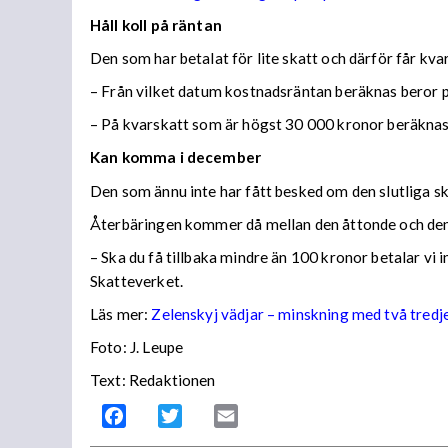
Håll koll på räntan
Den som har betalat för lite skatt och därför får kv
– Från vilket datum kostnadsräntan beräknas beror på
– På kvarskatt som är högst 30 000 kronor beräknas
Kan komma i december
Den som ännu inte har fått besked om den slutliga ska
Återbäringen kommer då mellan den åttonde och den
– Ska du få tillbaka mindre än 100 kronor betalar vi
Skatteverket.
Läs mer:
Zelenskyj vädjar – minskning med två tredj
Foto:
J. Leupe
Text: Redaktionen
Facebook
Twitter
Email