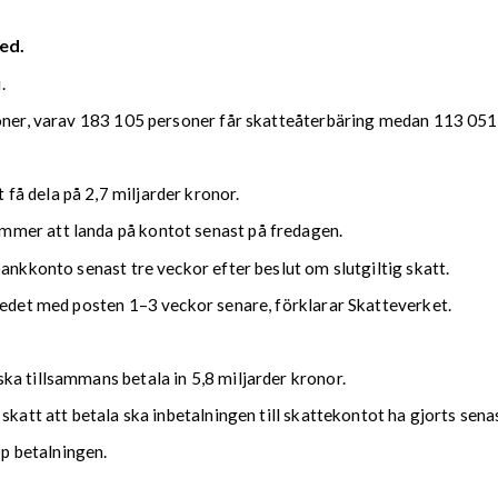
ed.
.
soner, varav 183 105 personer får skatteåterbäring medan 113 051 
å dela på 2,7 miljarder kronor.
mmer att landa på kontot senast på fredagen.
bankkonto senast tre veckor efter beslut om slutgiltig skatt.
kedet med posten 1–3 veckor senare, förklarar Skatteverket.
ka tillsammans betala in 5,8 miljarder kronor.
 skatt att betala ska inbetalningen till skattekontot ha gjorts se
upp betalningen.