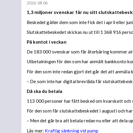
2026 08 06
1,3 miljoner svenskar får nu sitt slutskattebesk
Beskedet gäller dem som inte fick det i april eller juni
Slutskattebeskedet skickas nu ut till 1 368 916 per
På kontot i veckan
De 183 000 svenskar som får återbäring kommer att f
Utbetalningen för den som har anmält bankkonto ko
För den som inte redan gjort det går det att anmäla 
– De som inte har digital brevlåda får slutskattebes
Då ska du betala
113 000 personer har fått besked om kvarskatt och s
För den som får slutskattebeskedet i augusti och har
– Men det går bra att betala redan nu eller att dela 
Läs mer:
Kraftig sänkning vid pump