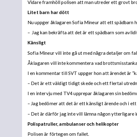
Vidare framhöll polisen att man utreder ett grovt bro
Litet barn har dött
Nu uppger åklagaren Sofia Mineur att ett spädbarn h
– Jag kan bekräfta att det är ett spädbarn som avli
Känsligt
Sofia Mineur vill inte gå ut med några detaljer om fal
Åklagaren vill inte kommentera vad brottsmisstankar
I en kommentar till SVT uppger hon att ärendet är ”kä
– Det är ett väldigt tidigt skede och ett flertal utred
I en intervju med TV4 upprepar åklagaren sin bedöm
– Jag bedömer att det är ett känsligt ärende och i ett
– Det är därför jag inte vill lämna någon ytterligare
Polispatruller, ambulanser och helikopter
Polisen är förtegen om fallet.