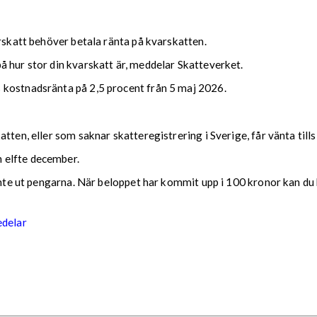
arskatt behöver betala ränta på kvarskatten.
 hur stor din kvarskatt är, meddelar Skatteverket.
 kostnadsränta på 2,5 procent från 5 maj 2026.
tten, eller som saknar skatteregistrering i Sverige, får vänta till
 elfte december.
 inte ut pengarna. När beloppet har kommit upp i 100 kronor kan du 
edelar