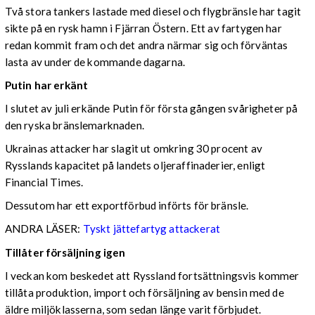
Två stora tankers lastade med diesel och flygbränsle har tagit
sikte på en rysk hamn i Fjärran Östern. Ett av fartygen har
redan kommit fram och det andra närmar sig och förväntas
lasta av under de kommande dagarna.
Putin har erkänt
I slutet av juli erkände Putin för första gången svårigheter på
den ryska bränslemarknaden.
Ukrainas attacker har slagit ut omkring 30 procent av
Rysslands kapacitet på landets oljeraffinaderier, enligt
Financial Times.
Dessutom har ett exportförbud införts för bränsle.
ANDRA LÄSER:
Tyskt jättefartyg attackerat
Tillåter försäljning igen
I veckan kom beskedet att Ryssland fortsättningsvis kommer
tillåta produktion, import och försäljning av bensin med de
äldre miljöklasserna, som sedan länge varit förbjudet.