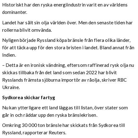
Historiskt har den ryska energiindustrin varit en av världens
dominanter.
Landet har sålt sin olja världen över. Men den senaste tiden har
rollerna blivit omvända.
Nyligen började Ryssland köpa bränsle från flera olika länder,
för att täcka upp för den stora bristen i landet. Bland annat från
Indien.
– Detta är en ironisk vändning, eftersom raffinerad rysk olja nu
skickas tillbaka från det land som sedan 2022 har blivit
Rysslands främsta sjöburna importör av råolja, skriver RBC
Ukraine.
Sydkorea skickar fartyg
Nu kan ytterligare ett land läggas till listan, över stater som
går in och räddar upp den ryska bränslekrisen.
Omkring 30 000 ton bränsle har skickats från Sydkorea till
Ryssland, rapporterar Reuters.