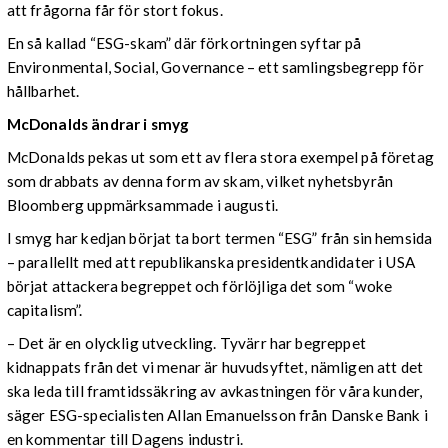
att frågorna får för stort fokus.
En så kallad “ESG-skam” där förkortningen syftar på
Environmental, Social, Governance – ett samlingsbegrepp för
hållbarhet.
McDonalds ändrar i smyg
McDonalds pekas ut som ett av flera stora exempel på företag
som drabbats av denna form av skam, vilket nyhetsbyrån
Bloomberg uppmärksammade i augusti.
I smyg har kedjan börjat ta bort termen “ESG” från sin hemsida
– parallellt med att republikanska presidentkandidater i USA
börjat attackera begreppet och förlöjliga det som “woke
capitalism”.
– Det är en olycklig utveckling. Tyvärr har begreppet
kidnappats från det vi menar är huvudsyftet, nämligen att det
ska leda till framtidssäkring av avkastningen för våra kunder,
säger ESG-specialisten Allan Emanuelsson från Danske Bank i
en kommentar till Dagens industri.