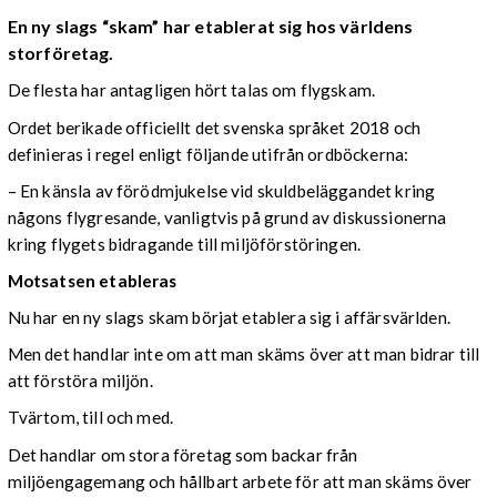
En ny slags “skam” har etablerat sig hos världens
storföretag.
De flesta har antagligen hört talas om flygskam.
Ordet berikade officiellt det svenska språket 2018 och
definieras i regel enligt följande utifrån ordböckerna:
– En känsla av förödmjukelse vid skuldbeläggandet kring
någons flygresande, vanligtvis på grund av diskussionerna
kring flygets bidragande till miljöförstöringen.
Motsatsen etableras
Nu har en ny slags skam börjat etablera sig i affärsvärlden.
Men det handlar inte om att man skäms över att man bidrar till
att förstöra miljön.
Tvärtom, till och med.
Det handlar om stora företag som backar från
miljöengagemang och hållbart arbete för att man skäms över