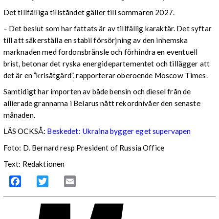
Det tillfälliga tillståndet gäller till sommaren 2027.
– Det beslut som har fattats är av tillfällig karaktär. Det syftar
till att säkerställa en stabil försörjning av den inhemska
marknaden med fordonsbränsle och förhindra en eventuell
brist, betonar det ryska energidepartementet och tillägger att
det är en ”krisåtgärd”, rapporterar oberoende Moscow Times.
Samtidigt har importen av både bensin och diesel från de
allierade grannarna i Belarus nått rekordnivåer den senaste
månaden.
LÄS OCKSÅ:
Beskedet: Ukraina bygger eget supervapen
Foto: D. Bernard resp President of Russia Office
Text: Redaktionen
Facebook
Twitter
Email