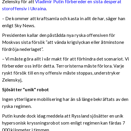
Zelensky för att
Vladimir Putin förbereder en sista desperat
storoffensiv i Ukraina
.
– De kommer att kraftsamla och kasta in allt de har, säger han
enligt Sky News.
Presidenten kallar den påstådda nya ryska offensiven för
Moskvas sista försök ”att vända krigslyckan eller åtminstone
fördröja nederlaget”.
– Vi måste göra allt i vår makt för att förhindra det scenariot. Vi
förbereder oss inför detta. Terroristerna måste förlora. Varje
ryskt försök till en ny offensiv måste stoppas, understryker
Zelenskyj,
Sjösätter "unik" robot
Ingen ytterligare mobilisering har än så länge bekräftats av den
ryska regimen.
Putin kunde dock idag meddela att Ryssland sjösätter en unik
hypersonisk kryssningsrobot som enligt regimen kan färdas 7
000 kilometer i timmen.