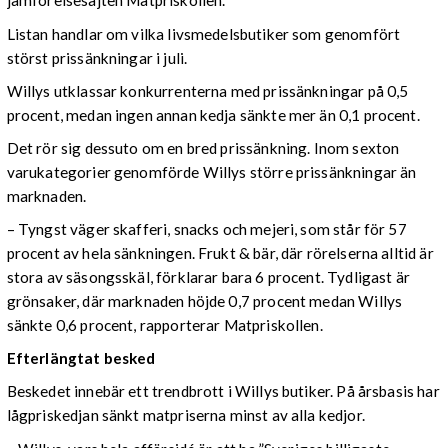
jämförelsesajten Matpriskollen.
Listan handlar om vilka livsmedelsbutiker som genomfört
störst prissänkningar i juli.
Willys utklassar konkurrenterna med prissänkningar på 0,5
procent, medan ingen annan kedja sänkte mer än 0,1 procent.
Det rör sig dessuto om en bred prissänkning. Inom sexton
varukategorier genomförde Willys större prissänkningar än
marknaden.
– Tyngst väger skafferi, snacks och mejeri, som står för 57
procent av hela sänkningen. Frukt & bär, där rörelserna alltid är
stora av säsongsskäl, förklarar bara 6 procent. Tydligast är
grönsaker, där marknaden höjde 0,7 procent medan Willys
sänkte 0,6 procent, rapporterar Matpriskollen.
Efterlängtat besked
Beskedet innebär ett trendbrott i Willys butiker. På årsbasis har
lågpriskedjan sänkt matpriserna minst av alla kedjor.