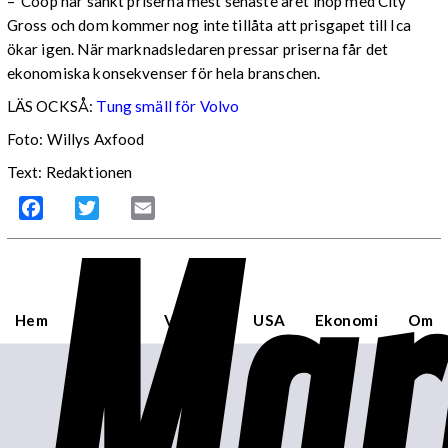
– Coop har sänkt priserna mest senaste året ihop med City
Gross och dom kommer nog inte tillåta att prisgapet till Ica
ökar igen. När marknadsledaren pressar priserna får det
ekonomiska konsekvenser för hela branschen.
LÄS OCKSÅ:
Tung smäll för Volvo
Foto: Willys Axfood
Text: Redaktionen
Mar
Facebook
Twitter
Email
Hem
Sverige
Världen
USA
Ekonomi
Om