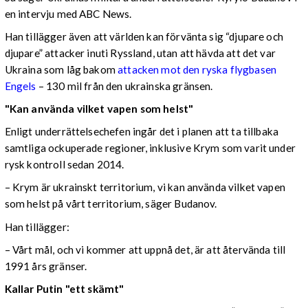
en intervju med ABC News.
Han tillägger även att världen kan förvänta sig “djupare och
djupare” attacker inuti Ryssland, utan att hävda att det var
Ukraina som låg bakom
attacken mot den ryska flygbasen
Engels
–
130 mil från den ukrainska gränsen.
"Kan använda vilket vapen som helst"
Enligt underrättelsechefen ingår det i planen att ta tillbaka
samtliga ockuperade regioner, inklusive Krym som varit under
rysk kontroll sedan 2014.
– Krym är ukrainskt territorium, vi kan använda vilket vapen
som helst på vårt territorium, säger Budanov.
Han tillägger:
– Vårt mål, och vi kommer att uppnå det, är att återvända till
1991 års gränser.
Kallar Putin "ett skämt"