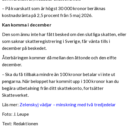
– På kvarskatt som är högst 30 000 kronor beräknas
kostnadsränta på 2,5 procent från 5 maj 2026.
Kan komma i december
Den som ännu inte har fått besked om den slutliga skatten, eller
som saknar skatteregistrering i Sverige, får vänta tills i
december på beskedet.
Återbäringen kommer då mellan den åttonde och den elfte
december.
– Ska du få tillbaka mindre än 100 kronor betalar vi inte ut
pengarna. När beloppet har kommit upp i 100 kronor kan du
begära utbetalning från ditt skattekonto, fortsätter
Skatteverket.
Läs mer:
Zelenskyj vädjar – minskning med två tredjedelar
Foto:
J. Leupe
Text: Redaktionen