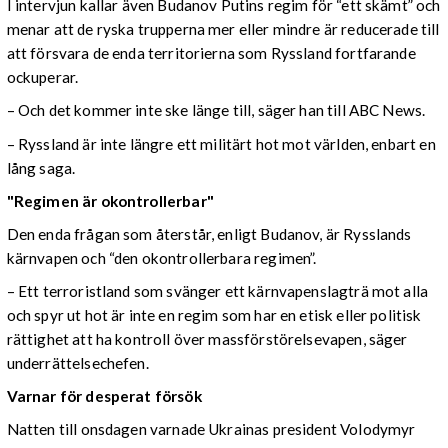
I intervjun kallar även Budanov Putins regim för “ett skämt” och
menar att de ryska trupperna mer eller mindre är reducerade till
att försvara de enda territorierna som Ryssland fortfarande
ockuperar.
– Och det kommer inte ske länge till, säger han till ABC News.
– Ryssland är inte längre ett militärt hot mot världen, enbart en
lång saga.
"Regimen är okontrollerbar"
Den enda frågan som återstår, enligt Budanov, är Rysslands
kärnvapen och “den okontrollerbara regimen”.
– Ett terroristland som svänger ett kärnvapenslagträ mot alla
och spyr ut hot är inte en regim som har en etisk eller politisk
rättighet att ha kontroll över massförstörelsevapen, säger
underrättelsechefen.
Varnar för desperat försök
Natten till onsdagen varnade Ukrainas president Volodymyr