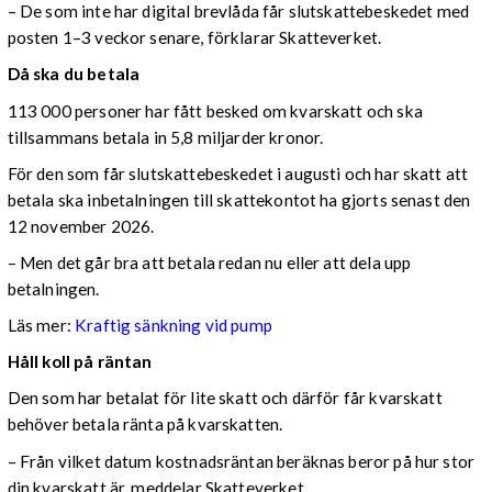
– De som inte har digital brevlåda får slutskattebeskedet med
posten 1–3 veckor senare, förklarar Skatteverket.
Då ska du betala
113 000 personer har fått besked om kvarskatt och ska
tillsammans betala in 5,8 miljarder kronor.
För den som får slutskattebeskedet i augusti och har skatt att
betala ska inbetalningen till skattekontot ha gjorts senast den
12 november 2026.
– Men det går bra att betala redan nu eller att dela upp
betalningen.
Läs mer:
Kraftig sänkning vid pump
Håll koll på räntan
Den som har betalat för lite skatt och därför får kvarskatt
behöver betala ränta på kvarskatten.
– Från vilket datum kostnadsräntan beräknas beror på hur stor
din kvarskatt är, meddelar Skatteverket.