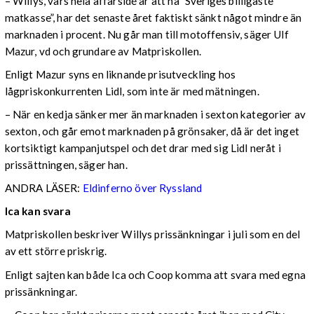
– Willys, vars hela affärsidé är att ha ”Sveriges billigaste
matkasse”, har det senaste året faktiskt sänkt något mindre än
marknaden i procent. Nu går man till motoffensiv, säger Ulf
Mazur, vd och grundare av Matpriskollen.
Enligt Mazur syns en liknande prisutveckling hos
lågpriskonkurrenten Lidl, som inte är med mätningen.
– När en kedja sänker mer än marknaden i sexton kategorier av
sexton, och går emot marknaden på grönsaker, då är det inget
kortsiktigt kampanjutspel och det drar med sig Lidl neråt i
prissättningen, säger han.
ANDRA LÄSER:
Eldinferno över Ryssland
Ica kan svara
Matpriskollen beskriver Willys prissänkningar i juli som en del
av ett större priskrig.
Enligt sajten kan både Ica och Coop komma att svara med egna
prissänkningar.