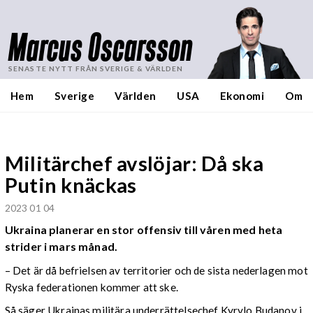
Marcus Oscarsson
SENASTE NYTT FRÅN SVERIGE & VÄRLDEN
Hem
Sverige
Världen
USA
Ekonomi
Om
Militärchef avslöjar: Då ska
Putin knäckas
2023 01 04
Ukraina planerar en stor offensiv till våren med heta
strider i mars månad.
– Det är då befrielsen av territorier och de sista nederlagen mot
Ryska federationen kommer att ske.
Så säger Ukrainas militära underrättelsechef Kyrylo Budanov i