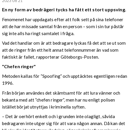
2023 08 21
En ny form av bedrägeri tycks ha fått ett stort uppsving.
Fenomenet har uppdagats efter att folk sett på sina telefoner
att de har missade samtal från en person – som i sin tur påstår
sig inte alls ha ringt samtalet i fråga.
Vad det handlar om är att bedragare lyckas få det att se ut som
att de ringer från ett helt annat telefonnummer än vad som
faktiskt är fallet, rapporterar Göteborgs-Posten.
"Chefen ringer"
Metoden kallas för “Spoofing” och upptäcktes egentligen redan
1996.
Från början användes det skämtsamt för att lura vänner och
bekanta med att “chefen ringer”, men har nu enligt polisen
istället börjat utnyttjas i kriminella syften.
– Det är oerhört enkelt och i grunden inte olagligt, såvida
bedragaren inte utger sig för att vara någon annan. Då kan det