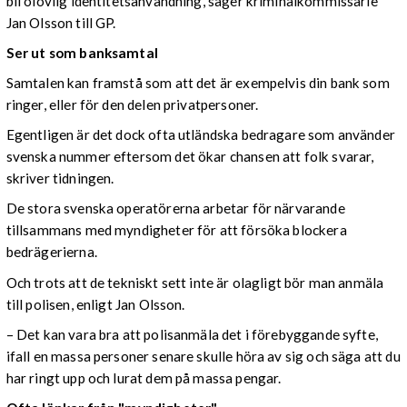
bli olovlig identitetsanvändning, säger kriminalkommissarie
Jan Olsson till GP.
Ser ut som banksamtal
Samtalen kan framstå som att det är exempelvis din bank som
ringer, eller för den delen privatpersoner.
Egentligen är det dock ofta utländska bedragare som använder
svenska nummer eftersom det ökar chansen att folk svarar,
skriver tidningen.
De stora svenska operatörerna arbetar för närvarande
tillsammans med myndigheter för att försöka blockera
bedrägerierna.
Och trots att de tekniskt sett inte är olagligt bör man anmäla
till polisen, enligt Jan Olsson.
–
Det kan vara bra att polisanmäla det i förebyggande syfte,
ifall en massa personer senare skulle höra av sig och säga att du
har ringt upp och lurat dem på massa pengar.