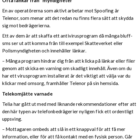
Ofta länkar från "myndigheter"
En av operatörerna som aktivt arbetar mot Spoofing är
Telenor, som menar att det redan nu finns flera sätt att skydda
sig mot bedrägerierna.
Ett av dem är att skaffa ett antivirusprogram då många bluff-
sms ser ut att komma från till exempel Skatteverket eller
Polismyndigheten och innehåller länkar.
–
Många program hindrar dig från att klicka på länkar eller filer
genom att skicka en varning om skadligt innehåll. Även om du
har ett virusprogram installerat är det viktigt att välja var du
klickar med omsorg, framhåller Telenor på sin hemsida.
Telekomjätte varnade
Telia har gått ut med med liknande rekommendationer efter att
den här typen av telefonbedrägerier nyligen fick ett ordentligt
uppsving.
– Mottagaren ombeds att slå in ett knappval för att få mer
information, eller för att få kontakt med en fysisk person. Går