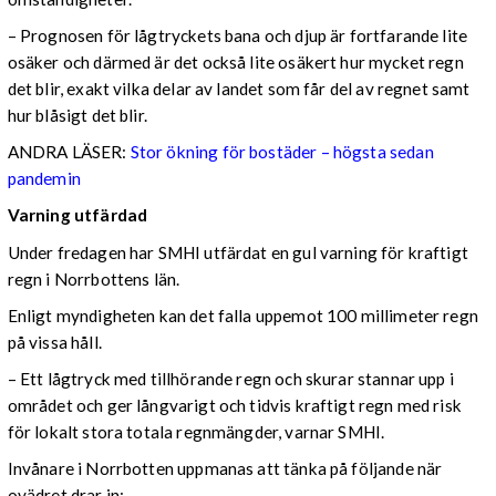
– Prognosen för lågtryckets bana och djup är fortfarande lite
osäker och därmed är det också lite osäkert hur mycket regn
det blir, exakt vilka delar av landet som får del av regnet samt
hur blåsigt det blir.
ANDRA LÄSER:
Stor ökning för bostäder – högsta sedan
pandemin
Varning utfärdad
Under fredagen har SMHI utfärdat en gul varning för kraftigt
regn i Norrbottens län.
Enligt myndigheten kan det falla uppemot 100 millimeter regn
på vissa håll.
– Ett lågtryck med tillhörande regn och skurar stannar upp i
området och ger långvarigt och tidvis kraftigt regn med risk
för lokalt stora totala regnmängder, varnar SMHI.
Invånare i Norrbotten uppmanas att tänka på följande när
ovädret drar in: