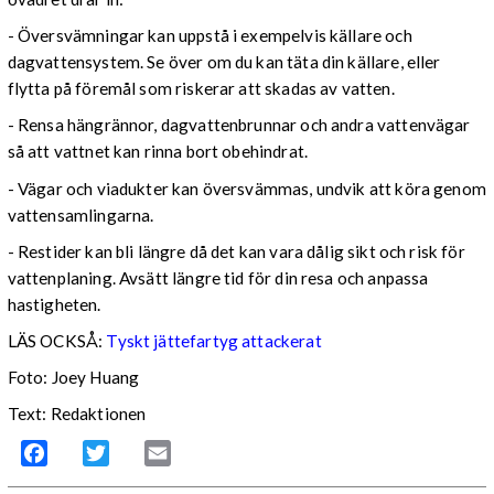
- Översvämningar kan uppstå i exempelvis källare och
dagvattensystem. Se över om du kan täta din källare, eller
flytta på föremål som riskerar att skadas av vatten.
- Rensa hängrännor, dagvattenbrunnar och andra vattenvägar
så att vattnet kan rinna bort obehindrat.
- Vägar och viadukter kan översvämmas, undvik att köra genom
vattensamlingarna.
- Restider kan bli längre då det kan vara dålig sikt och risk för
vattenplaning. Avsätt längre tid för din resa och anpassa
hastigheten.
LÄS OCKSÅ:
Tyskt jättefartyg attackerat
Foto: Joey Huang
Text: Redaktionen
Facebook
Twitter
Email