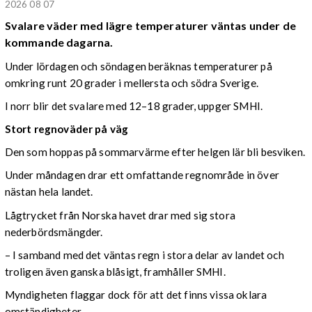
2026 08 07
Svalare väder med lägre temperaturer väntas under de
kommande dagarna.
Under lördagen och söndagen beräknas temperaturer på
omkring runt 20 grader i mellersta och södra Sverige.
I norr blir det svalare med 12–18 grader, uppger SMHI.
Stort regnoväder på väg
Den som hoppas på sommarvärme efter helgen lär bli besviken.
Under måndagen drar ett omfattande regnområde in över
nästan hela landet.
Lågtrycket från Norska havet drar med sig stora
nederbördsmängder.
– I samband med det väntas regn i stora delar av landet och
troligen även ganska blåsigt, framhåller SMHI.
Myndigheten flaggar dock för att det finns vissa oklara
omständigheter.