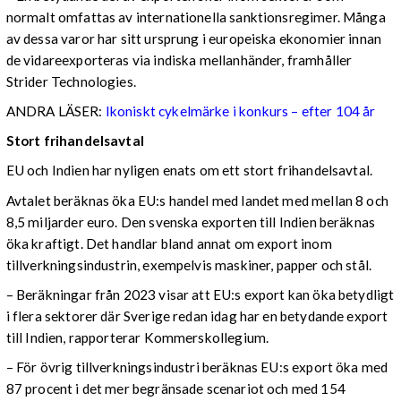
normalt omfattas av internationella sanktionsregimer. Många
av dessa varor har sitt ursprung i europeiska ekonomier innan
de vidareexporteras via indiska mellanhänder, framhåller
Strider Technologies.
ANDRA LÄSER:
Ikoniskt cykelmärke i konkurs – efter 104 år
Stort frihandelsavtal
EU och Indien har nyligen enats om ett stort frihandelsavtal.
Avtalet beräknas öka EU:s handel med landet med mellan 8 och
8,5 miljarder euro. Den svenska exporten till Indien beräknas
öka kraftigt. Det handlar bland annat om export inom
tillverkningsindustrin, exempelvis maskiner, papper och stål.
– Beräkningar från 2023 visar att EU:s export kan öka betydligt
i flera sektorer där Sverige redan idag har en betydande export
till Indien, rapporterar Kommerskollegium.
– För övrig tillverkningsindustri beräknas EU:s export öka med
87 procent i det mer begränsade scenariot och med 154