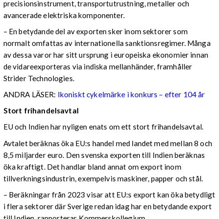
precisionsinstrument, transportutrustning, metaller och
avancerade elektriska komponenter.
– En betydande del av exporten sker inom sektorer som
normalt omfattas av internationella sanktionsregimer. Många
av dessa varor har sitt ursprung i europeiska ekonomier innan
de vidareexporteras via indiska mellanhänder, framhåller
Strider Technologies.
ANDRA LÄSER:
Ikoniskt cykelmärke i konkurs – efter 104 år
Stort frihandelsavtal
EU och Indien har nyligen enats om ett stort frihandelsavtal.
Avtalet beräknas öka EU:s handel med landet med mellan 8 och
8,5 miljarder euro. Den svenska exporten till Indien beräknas
öka kraftigt. Det handlar bland annat om export inom
tillverkningsindustrin, exempelvis maskiner, papper och stål.
– Beräkningar från 2023 visar att EU:s export kan öka betydligt
i flera sektorer där Sverige redan idag har en betydande export
till Indien, rapporterar Kommerskollegium.