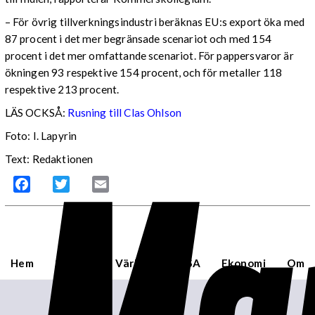
– För övrig tillverkningsindustri beräknas EU:s export öka med
87 procent i det mer begränsade scenariot och med 154
procent i det mer omfattande scenariot. För pappersvaror är
ökningen 93 respektive 154 procent, och för metaller 118
respektive 213 procent.
LÄS OCKSÅ:
Rusning till Clas Ohlson
Foto: I. Lapyrin
Text: Redaktionen
Facebook
Twitter
Email
Hem
Sverige
Världen
USA
Ekonomi
Om