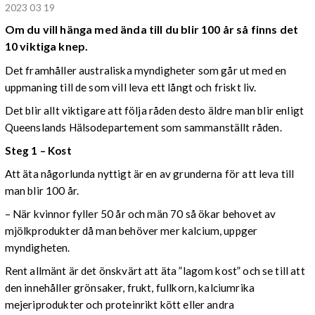
2023 03 19
Om du vill hänga med ända till du blir 100 år så finns det
10 viktiga knep.
Det framhåller australiska myndigheter som går ut med en
uppmaning till de som vill leva ett långt och friskt liv.
Det blir allt viktigare att följa råden desto äldre man blir enligt
Queenslands Hälsodepartement som sammanställt råden.
Steg 1 – Kost
Att äta någorlunda nyttigt är en av grunderna för att leva till
man blir 100 år.
– När kvinnor fyller 50 år och män 70 så ökar behovet av
mjölkprodukter då man behöver mer kalcium, uppger
myndigheten.
Rent allmänt är det önskvärt att äta ”lagom kost” och se till att
den innehåller grönsaker, frukt, fullkorn, kalciumrika
mejeriprodukter och proteinrikt kött eller andra