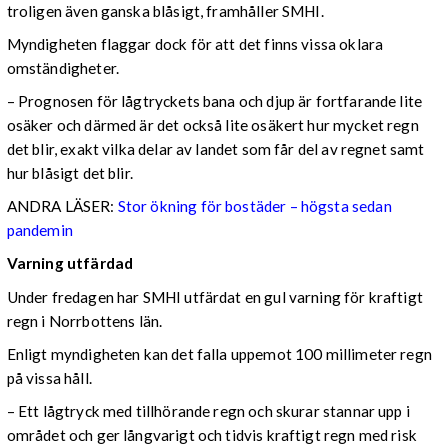
troligen även ganska blåsigt, framhåller SMHI.
Myndigheten flaggar dock för att det finns vissa oklara
omständigheter.
– Prognosen för lågtryckets bana och djup är fortfarande lite
osäker och därmed är det också lite osäkert hur mycket regn
det blir, exakt vilka delar av landet som får del av regnet samt
hur blåsigt det blir.
ANDRA LÄSER:
Stor ökning för bostäder – högsta sedan
pandemin
Varning utfärdad
Under fredagen har SMHI utfärdat en gul varning för kraftigt
regn i Norrbottens län.
Enligt myndigheten kan det falla uppemot 100 millimeter regn
på vissa håll.
– Ett lågtryck med tillhörande regn och skurar stannar upp i
området och ger långvarigt och tidvis kraftigt regn med risk