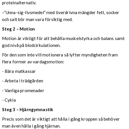
proteinalternativ.
–”Unna-sig-livsmedel” med överdrivna mängder fett, socker
och salt bör man vara försiktig med.
Steg 2 – Motion
Motion är viktigt för att behålla muskelstyrka och balans samt
god nivå på blodcirkulationen.
För den som inte vill motionera så lyfter myndigheten fram
flera former av vardagsmotion:
- Bära matkassar
- Arbeta i trädgården
- Vanliga promenader
- Cykla
Steg 3 – Hjärngymnastik
Precis som det är viktigt att hålla i gång kroppen så behöver
man även hålla i gång hjärnan.