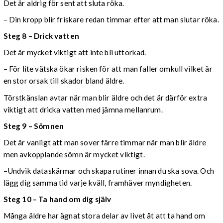
Det är aldrig för sent att sluta röka.
– Din kropp blir friskare redan timmar efter att man slutar röka.
Steg 8 – Drick vatten
Det är mycket viktigt att inte bli uttorkad.
– För lite vätska ökar risken för att man faller omkull vilket är
en stor orsak till skador bland äldre.
Törstkänslan avtar när man blir äldre och det är därför extra
viktigt att dricka vatten med jämna mellanrum.
Steg 9 – Sömnen
Det är vanligt att man sover färre timmar när man blir äldre
men avkopplande sömn är mycket viktigt.
–Undvik dataskärmar och skapa rutiner innan du ska sova. Och
lägg dig samma tid varje kväll, framhäver myndigheten.
Steg 10 – Ta hand om dig själv
Många äldre har ägnat stora delar av livet åt att ta hand om