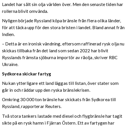
Landet har sålt sin olja världen över. Men den senaste tiden har
rollerna blivit omvända.
Nyligen började Ryssland köpa bränsle från flera olika länder,
för att täcka upp för den stora bristen i landet. Bland annat från
Indien.
– Detta är en ironisk vändning, eftersom raffinerad rysk olja nu
skickas tillbaka från det land som sedan 2022 har blivit
Rysslands främsta sjöburna importör av råolja, skriver RBC
Ukraine.
Sydkorea skickar fartyg
Nu kan ytterligare ett land läggas till listan, över stater som
går in och räddar upp den ryska bränslekrisen.
Omkring 30 000 ton bränsle har skickats från Sydkorea till
Ryssland, rapporterar Reuters.
Två stora tankers lastade med diesel och flygbränsle har tagit
sikte på en rysk hamn i Fjärran Östern. Ett av fartygen har