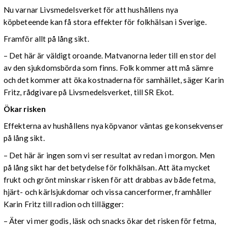
Nu varnar Livsmedelsverket för att hushållens nya
köpbeteende kan få stora effekter för folkhälsan i Sverige.
Framför allt på lång sikt.
– Det här är väldigt oroande. Matvanorna leder till en stor del
av den sjukdomsbörda som finns. Folk kommer att må sämre
och det kommer att öka kostnaderna för samhället, säger Karin
Fritz, rådgivare på Livsmedelsverket, till SR Ekot.
Ökar risken
Effekterna av hushållens nya köpvanor väntas ge konsekvenser
på lång sikt.
– Det här är ingen som vi ser resultat av redan i morgon. Men
på lång sikt har det betydelse för folkhälsan. Att äta mycket
frukt och grönt minskar risken för att drabbas av både fetma,
hjärt- och kärlsjukdomar och vissa cancerformer, framhåller
Karin Fritz till radion och tillägger:
– Äter vi mer godis, läsk och snacks ökar det risken för fetma,