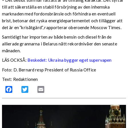
– Det beslut som har fattats är av tillfällig karaktär. Det syftar
till att säkerställa en stabil försörjning av den inhemska
marknaden med fordonsbränsle och förhindra en eventuell
brist, betonar det ryska energidepartementet och tillägger att
det är en ”krisåtgärd”, rapporterar oberoende Moscow Times.
Samtidigt har importen av både bensin och diesel från de
allierade grannarna i Belarus nått rekordnivåer den senaste
månaden.
LÄS OCKSÅ:
Beskedet: Ukraina bygger eget supervapen
Foto: D. Bernard resp President of Russia Office
Text: Redaktionen
Facebook
Twitter
Email