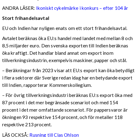
ANDRA LÄSER:
Ikoniskt cykelmärke i konkurs – efter 104 år
Stort frihandelsavtal
EU och Indien har nyligen enats om ett stort frihandelsavtal.
Avtalet beräknas öka EU:s handel med landet med mellan 8 och
8,5 miljarder euro. Den svenska exporten till Indien beräknas
öka kraftigt. Det handlar bland annat om export inom
tillverkningsindustrin, exempelvis maskiner, papper och stål.
– Beräkningar från 2023 visar att EU:s export kan öka betydligt
i flera sektorer där Sverige redan idag har en betydande export
till Indien, rapporterar Kommerskollegium.
– För övrig tillverkningsindustri beräknas EU:s export öka med
87 procent i det mer begränsade scenariot och med 154
procent i det mer omfattande scenariot. För pappersvaror är
ökningen 93 respektive 154 procent, och för metaller 118
respektive 213 procent.
LÄS OCKSÅ:
Rusning till Clas Ohlson