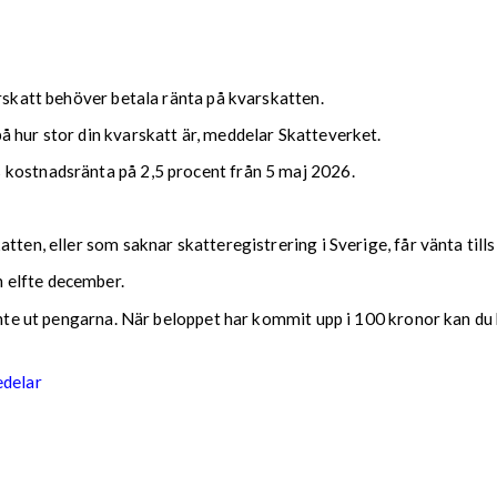
arskatt behöver betala ränta på kvarskatten.
 hur stor din kvarskatt är, meddelar Skatteverket.
 kostnadsränta på 2,5 procent från 5 maj 2026.
tten, eller som saknar skatteregistrering i Sverige, får vänta till
 elfte december.
 inte ut pengarna. När beloppet har kommit upp i 100 kronor kan du 
edelar