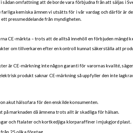
i sådan omfattning att de borde vara förbjudna från att säljas i Sv
farliga kemiska ämnen vi utsätts för i vår vardag och därför är de
i ett pressmeddelande från myndigheten.
na CE-märkta – trots att de alltså innehöll en förbjuden mängd k
ter om tillverkaren efter en kontroll kunnat säkerställa att prod
ukter är CE-märkning inte någon garanti för varornas kvalité, säge
elektrisk produkt saknar CE-märkning så uppfyller den inte lagkra
gon akut hälsofara för den enskilde konsumenten.
 ut på marknaden då ämnena trots allt är skadliga för hälsan.
ar och ftalater och kortkedjiga klorparaffiner i mjukgjord plast.
från 25 olika företag.