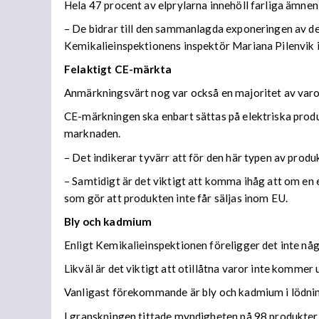
Hela 47 procent av elprylarna innehöll farliga ämnen 
– De bidrar till den sammanlagda exponeringen av de 
Kemikalieinspektionens inspektör Mariana Pilenvik 
Felaktigt CE-märkta
Anmärkningsvärt nog var också en majoritet av varor
CE-märkningen ska enbart sättas på elektriska produk
marknaden.
– Det indikerar tyvärr att för den här typen av prod
– Samtidigt är det viktigt att komma ihåg att om en 
som gör att produkten inte får säljas inom EU.
Bly och kadmium
Enligt Kemikalieinspektionen föreligger det inte nå
Likväl är det viktigt att otillåtna varor inte kommer
Vanligast förekommande är bly och kadmium i lödning
I granskningen tittade myndigheten på 98 produkter 