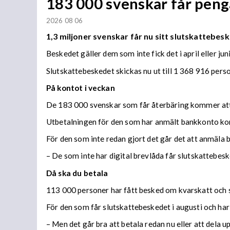
183 000 svenskar får penga
2026 08 06
1,3 miljoner svenskar får nu sitt slutskattebesk
Beskedet gäller dem som inte fick det i april eller juni
Slutskattebeskedet skickas nu ut till 1 368 916 per
På kontot i veckan
De 183 000 svenskar som får återbäring kommer att f
Utbetalningen för den som har anmält bankkonto ko
För den som inte redan gjort det går det att anmäla 
– De som inte har digital brevlåda får slutskattebes
Då ska du betala
113 000 personer har fått besked om kvarskatt och s
För den som får slutskattebeskedet i augusti och har
– Men det går bra att betala redan nu eller att dela 