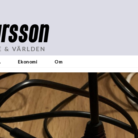
rsson
E & VÄRLDEN
A
Ekonomi
Om