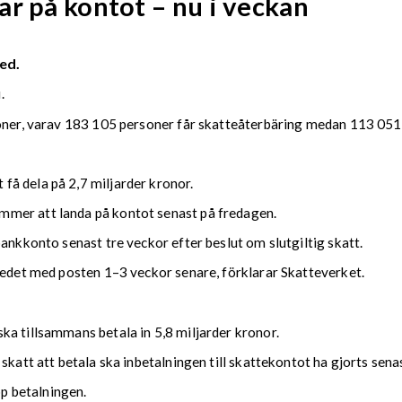
r på kontot – nu i veckan
ed.
.
soner, varav 183 105 personer får skatteåterbäring medan 113 051 
å dela på 2,7 miljarder kronor.
mmer att landa på kontot senast på fredagen.
bankkonto senast tre veckor efter beslut om slutgiltig skatt.
kedet med posten 1–3 veckor senare, förklarar Skatteverket.
ka tillsammans betala in 5,8 miljarder kronor.
 skatt att betala ska inbetalningen till skattekontot ha gjorts se
upp betalningen.