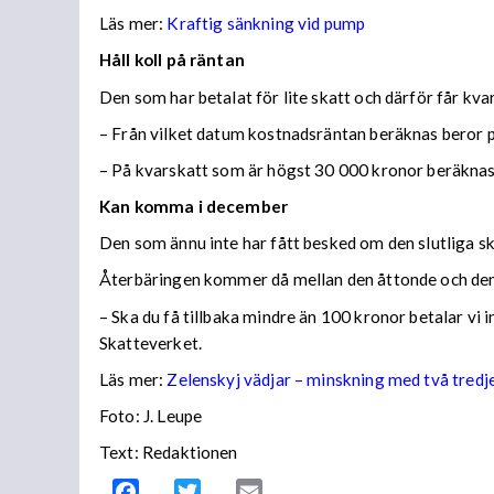
Läs mer:
Kraftig sänkning vid pump
Håll koll på räntan
Den som har betalat för lite skatt och därför får kv
– Från vilket datum kostnadsräntan beräknas beror på
– På kvarskatt som är högst 30 000 kronor beräknas
Kan komma i december
Den som ännu inte har fått besked om den slutliga ska
Återbäringen kommer då mellan den åttonde och den
– Ska du få tillbaka mindre än 100 kronor betalar vi
Skatteverket.
Läs mer:
Zelenskyj vädjar – minskning med två tredj
Foto:
J. Leupe
Text: Redaktionen
Facebook
Twitter
Email