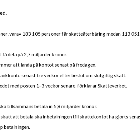
ed.
.
soner, varav 183 105 personer får skatteåterbäring medan 113 051 
å dela på 2,7 miljarder kronor.
mmer att landa på kontot senast på fredagen.
bankkonto senast tre veckor efter beslut om slutgiltig skatt.
kedet med posten 1–3 veckor senare, förklarar Skatteverket.
ka tillsammans betala in 5,8 miljarder kronor.
 skatt att betala ska inbetalningen till skattekontot ha gjorts se
upp betalningen.