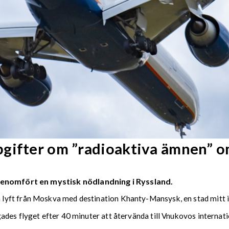
pgifter om ”radioaktiva ämnen” 
genomfört en mystisk nödlandning i Ryssland.
ft från Moskva med destination Khanty-Mansysk, en stad mitt i la
des flyget efter 40 minuter att återvända till Vnukovos internati