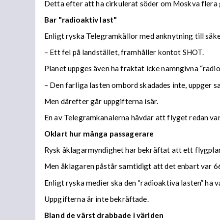
Detta efter att ha cirkulerat söder om Moskva flera 
Bar "radioaktiv last"
Enligt ryska Telegramkällor med anknytning till säk
– Ett fel på landstället, framhåller kontot SHOT.
Planet uppges även ha fraktat icke namngivna “radio
– Den farliga lasten ombord skadades inte, uppger 
Men därefter går uppgifterna isär.
En av Telegramkanalerna hävdar att flyget redan va
Oklart hur många passagerare
Rysk åklagarmyndighet har bekräftat att ett flygpla
Men åklagaren påstår samtidigt att det enbart var
Enligt ryska medier ska den “radioaktiva lasten” ha v
Uppgifterna är inte bekräftade.
Bland de värst drabbade i världen