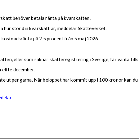
arskatt behöver betala ränta på kvarskatten.
 hur stor din kvarskatt är, meddelar Skatteverket.
 kostnadsränta på 2,5 procent från 5 maj 2026.
tten, eller som saknar skatteregistrering i Sverige, får vänta till
 elfte december.
 inte ut pengarna. När beloppet har kommit upp i 100 kronor kan du 
edelar