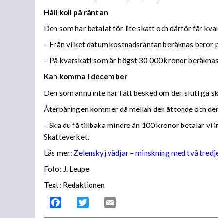
Håll koll på räntan
Den som har betalat för lite skatt och därför får kv
– Från vilket datum kostnadsräntan beräknas beror på
– På kvarskatt som är högst 30 000 kronor beräknas
Kan komma i december
Den som ännu inte har fått besked om den slutliga ska
Återbäringen kommer då mellan den åttonde och den
– Ska du få tillbaka mindre än 100 kronor betalar vi
Skatteverket.
Läs mer:
Zelenskyj vädjar – minskning med två tredj
Foto:
J. Leupe
Text: Redaktionen
Facebook
Twitter
Email