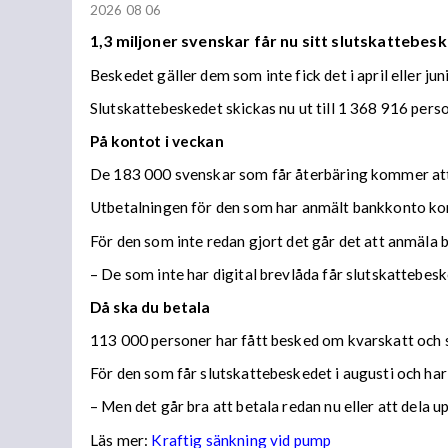
2026 08 06
1,3 miljoner svenskar får nu sitt slutskattebesk
Beskedet gäller dem som inte fick det i april eller juni
Slutskattebeskedet skickas nu ut till 1 368 916 per
På kontot i veckan
De 183 000 svenskar som får återbäring kommer att f
Utbetalningen för den som har anmält bankkonto ko
För den som inte redan gjort det går det att anmäla 
– De som inte har digital brevlåda får slutskattebes
Då ska du betala
113 000 personer har fått besked om kvarskatt och s
För den som får slutskattebeskedet i augusti och har
– Men det går bra att betala redan nu eller att dela 
Läs mer:
Kraftig sänkning vid pump