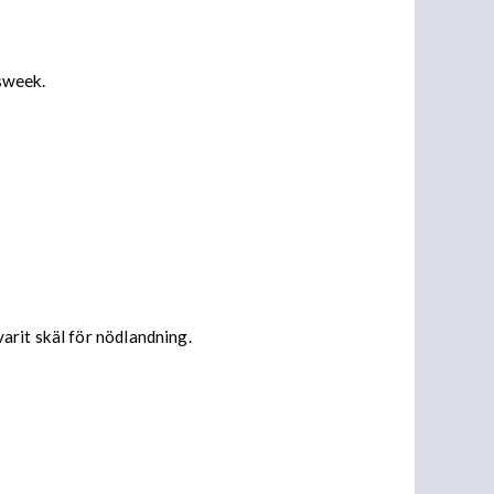
sweek.
arit skäl för nödlandning.