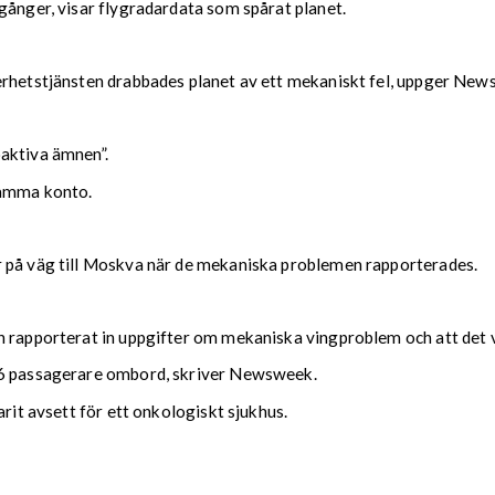
gånger, visar flygradardata som spårat planet.
erhetstjänsten drabbades planet av ett mekaniskt fel, uppger New
aktiva ämnen”.
samma konto.
r på väg till Moskva när de mekaniska problemen rapporterades.
n rapporterat in uppgifter om mekaniska vingproblem och att det v
 66 passagerare ombord, skriver Newsweek.
arit avsett för ett onkologiskt sjukhus.