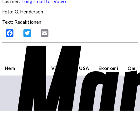
Läs mer:
Tung smäll för Volvo
Foto:
G. Henderson
Mar
Text: Redaktionen
Facebook
Twitter
Email
Hem
Sverige
Världen
USA
Ekonomi
Om