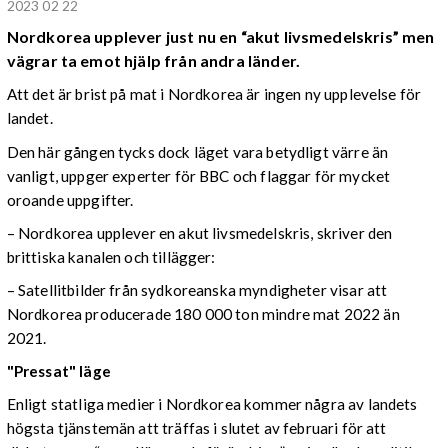
2023 02 22
Nordkorea upplever just nu en “akut livsmedelskris” men
vägrar ta emot hjälp från andra länder.
Att det är brist på mat i Nordkorea är ingen ny upplevelse för
landet.
Den här gången tycks dock läget vara betydligt värre än
vanligt, uppger experter för BBC och flaggar för mycket
oroande uppgifter.
– Nordkorea upplever en akut livsmedelskris, skriver den
brittiska kanalen och tillägger:
– Satellitbilder från sydkoreanska myndigheter visar att
Nordkorea producerade 180 000 ton mindre mat 2022 än
2021.
"Pressat" läge
Enligt statliga medier i Nordkorea kommer några av landets
högsta tjänstemän att träffas i slutet av februari för att