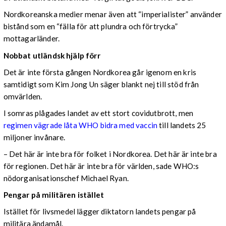
Nordkoreanska medier menar även att “imperialister” använder
bistånd som en “fälla för att plundra och förtrycka”
mottagarländer.
Nobbat utländsk hjälp förr
Det är inte första gången Nordkorea går igenom en kris
samtidigt som Kim Jong Un säger blankt nej till stöd från
omvärlden.
I somras plågades landet av ett stort covidutbrott, men
r
egimen vägrade låta WHO bidra med vaccin
till landets 25
miljoner invånare.
– Det här är inte bra för folket i Nordkorea. Det här är inte bra
för regionen. Det här är inte bra för världen, sade WHO:s
nödorganisationschef Michael Ryan.
Pengar på militären istället
Istället för livsmedel lägger diktatorn landets pengar på
militära ändamål.