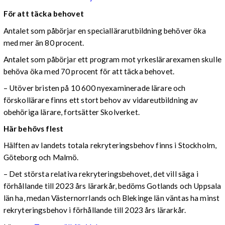
För att täcka behovet
Antalet som påbörjar en speciallärarutbildning behöver öka
med mer än 80 procent.
Antalet som påbörjar ett program mot yrkeslärarexamen skulle
behöva öka med 70 procent för att täcka behovet.
– Utöver bristen på 10 600 nyexaminerade lärare och
förskollärare finns ett stort behov av vidareutbildning av
obehöriga lärare, fortsätter Skolverket.
Här behövs flest
Hälften av landets totala rekryteringsbehov finns i Stockholm,
Göteborg och Malmö.
– Det största relativa rekryteringsbehovet, det vill säga i
förhållande till 2023 års lärarkår, bedöms Gotlands och Uppsala
län ha, medan Västernorrlands och Blekinge län väntas ha minst
rekryteringsbehov i förhållande till 2023 års lärarkår.