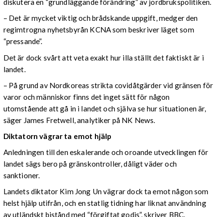
diskutera en “grundläggande förändring” av jordbrukspolitiken.
– Det är mycket viktig och brådskande uppgift, medger den
regimtrogna nyhetsbyrån KCNA som beskriver läget som
“pressande”.
Det är dock svårt att veta exakt hur illa ställt det faktiskt är i
landet.
– På grund av Nordkoreas strikta covidåtgärder vid gränsen för
varor och människor finns det inget sätt för någon
utomstående att gå in i landet och själva se hur situationen är,
säger James Fretwell, analytiker på NK News.
Diktatorn vägrar ta emot hjälp
Anledningen till den eskalerande och oroande utvecklingen för
landet sägs bero på gränskontroller, dåligt väder och
sanktioner.
Landets diktator Kim Jong Un vägrar dock ta emot någon som
helst hjälp utifrån, och en
statlig tidning har liknat användning
av utländskt bistånd med “förgiftat godis”, skriver BBC.