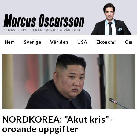
Marcus Oscarsson
SENASTE NYTT FRÅN SVERIGE & VÄRLDEN
Hem
Sverige
Världen
USA
Ekonomi
Om
NORDKOREA: ”Akut kris” –
oroande uppgifter