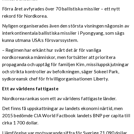
Förra året avfyrades över 70 ballistiska missiler – ett nytt
rekord för Nordkorea.
Nyligen organiserades även den största visningen någonsin av
interkontinentala ballistiska missiler i Pyongyang, som sägs
kunna utmana USA:s försvarssystem.
– Regimen har erkänt hur svårt det är för vanliga
nordkoreanska människor, men fortsätter att prioritera
propaganda och upptåg för familjen Kim, missiluppskjutningar
och strikta kontroller av befolkningen, säger Sokeel Park,
sydkoreansk chef för frivilligorganisationen Liberty.
Ett av världens fattigaste
Nordkorea rankas som ett av världens fattigaste länder.
Det finns få uppskattningar av landets ekonomi närtid, men
2015 bedömde CIA World Factbook landets BNP per capita till
cirka 1 700 dollar.
I jämförelse var motsvarande siffra för Sverige 71 090 dollar