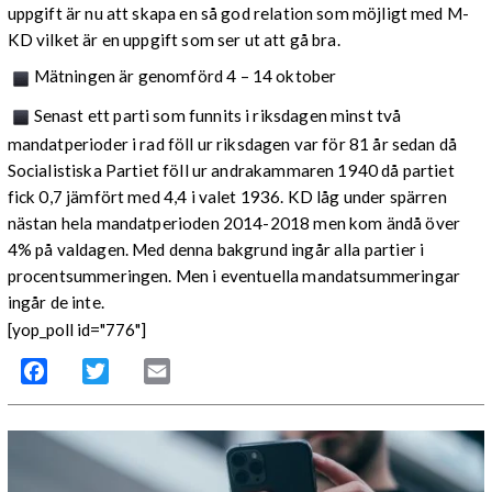
uppgift är nu att skapa en så god relation som möjligt med M-
KD vilket är en uppgift som ser ut att gå bra.
Mätningen är genomförd 4 – 14 oktober
Senast ett parti som funnits i riksdagen minst två
mandatperioder i rad föll ur riksdagen var för 81 år sedan då
Socialistiska Partiet föll ur andrakammaren 1940 då partiet
fick 0,7 jämfört med 4,4 i valet 1936. KD låg under spärren
nästan hela mandatperioden 2014-2018 men kom ändå över
4% på valdagen. Med denna bakgrund ingår alla partier i
procentsummeringen. Men i eventuella mandatsummeringar
ingår de inte.
[yop_poll id="776"]
Facebook
Twitter
Email