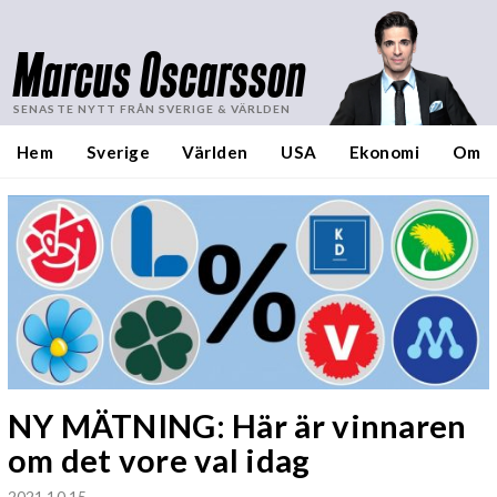
Marcus Oscarsson
SENASTE NYTT FRÅN SVERIGE & VÄRLDEN
Hem
Sverige
Världen
USA
Ekonomi
Om
NY MÄTNING: Här är vinnaren
om det vore val idag
2021 10 15