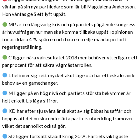
väntan på sin nya partiledare som lär bli Magdalena Andersson.
Hon väntas ge S ett lyft uppåt.
MP är i en långvarig kris och på partiets pågående kongress
är huvudfrågan hur man ska komma tillbaka uppåt i opinionen
för att klara 4 %-spärren och fixa en tredje mandatperiod i
regeringsställning.
C ligger nära valresultatet 2018 men behöver ytterligare ett
par procent för att säkra vågmästarrollen.
L befinner sig i ett mycket akut läge och har ett eskalerande
behov av en gamechanger.
M ligger på en hög nivå och partiets största bekymmer är
helt enkelt L:s låga siffror.
KD har efter sju svåra år skakat av sig Ebbas husaffär och
hoppas att det nu ska underlätta partiets utveckling framöver
vilket det sannolikt också gör.
SD ligger fortsatt stabilt kring 20 %. Partiets viktigaste