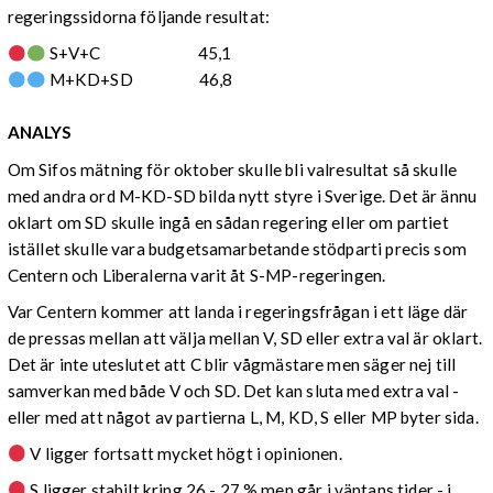
regeringssidorna följande resultat:
S+V+C 45,1
M+KD+SD 46,8
ANALYS
Om Sifos mätning för oktober skulle bli valresultat så skulle
med andra ord M-KD-SD bilda nytt styre i Sverige. Det är ännu
oklart om SD skulle ingå en sådan regering eller om partiet
istället skulle vara budgetsamarbetande stödparti precis som
Centern och Liberalerna varit åt S-MP-regeringen.
Var Centern kommer att landa i regeringsfrågan i ett läge där
de pressas mellan att välja mellan V, SD eller extra val är oklart.
Det är inte uteslutet att C blir vågmästare men säger nej till
samverkan med både V och SD. Det kan sluta med extra val -
eller med att något av partierna L, M, KD, S eller MP byter sida.
V ligger fortsatt mycket högt i opinionen.
S ligger stabilt kring 26 - 27 % men går i väntans tider - i