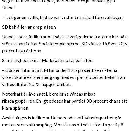
säger Raúl Valencia López, marknads- och pr-ansvarig på
Unibet.
– Det ger en tydlig bild av var vi står en månad före valdagen.
SD behåller andraplatsen
Unibets odds indikerar också att Sverigedemokraterna blir näst
största parti efter Socialdemokraterna. SD väntas få över 20,5
procent av rösterna.
Samtidigt beräknas Moderaterna tappa i stöd.
– Oddsen lutar åt att M får under 17,5 procent av rösterna,
vilket skulle vara en nedgång med ett par procentenheter från
valresultatet 2022, uppger Unibet.
Noterbart är även att Liberalerna väntas missa
riksdagsspärren. Enligt oddsen har partiet 30 procent chans att
klara spärren.
Avslutningsvis indikerar Unibets odds att Vänsterpartiet går
mot en stor valframgång. V beräknas bli näst största parti på