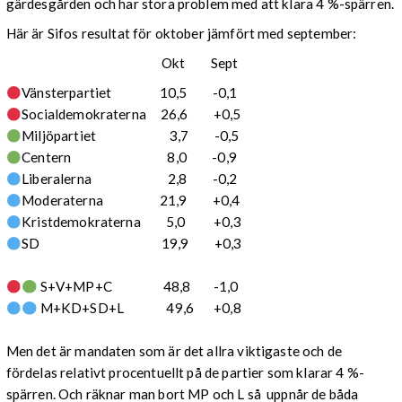
gärdesgården och har stora problem med att klara 4 %-spärren.
Här är Sifos resultat för oktober jämfört med september:
Okt Sept
Vänsterpartiet 10,5 -0,1
Socialdemokraterna 26,6 +0,5
Miljöpartiet 3,7 -0,5
Centern 8,0 -0,9
Liberalerna 2,8 -0,2
Moderaterna 21,9 +0,4
Kristdemokraterna 5,0 +0,3
SD 19,9 +0,3
S+V+MP+C 48,8 -1,0
M+KD+SD+L 49,6 +0,8
Men det är mandaten som är det allra viktigaste och de
fördelas relativt procentuellt på de partier som klarar 4 %-
spärren. Och räknar man bort MP och L så uppnår de båda