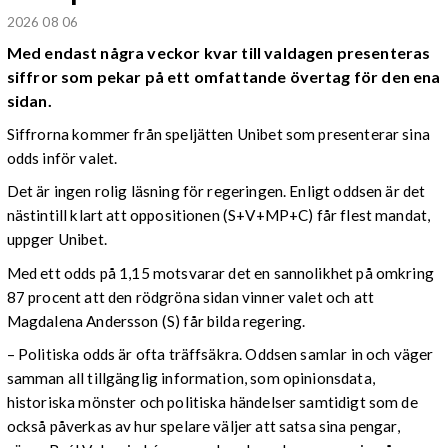
2026 08 06
Med endast några veckor kvar till valdagen presenteras
siffror som pekar på ett omfattande övertag för den ena
sidan.
Siffrorna kommer från speljätten Unibet som presenterar sina
odds inför valet.
Det är ingen rolig läsning för regeringen. Enligt oddsen är det
nästintill klart att oppositionen (S+V+MP+C) får flest mandat,
uppger Unibet.
Med ett odds på 1,15 motsvarar det en sannolikhet på omkring
87 procent att den rödgröna sidan vinner valet och att
Magdalena Andersson (S) får bilda regering.
– Politiska odds är ofta träffsäkra. Oddsen samlar in och väger
samman all tillgänglig information, som opinionsdata,
historiska mönster och politiska händelser samtidigt som de
också påverkas av hur spelare väljer att satsa sina pengar,