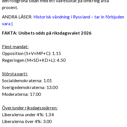
den rödgröna sidan med ett valresultat på omkring åtta
procent.
ANDRA LÄSER:
Historisk vändning i Ryssland – tar in förbjuden
vara |
FAKTA: Unibets odds på riksdagsvalet 2026
Flest mandat:
Opposition (S+V+MP+C): 1.15
Regeringen (M+SD+KD+L): 4.50
Största parti:
Socialdemokraterna: 1.01
Sverigedemokraterna: 13.00
Moderaterna: 17.00
Över/under riksdagsspärren:
Liberalerna under 4%: 1.34
Liberalerna över 4%: 3.00