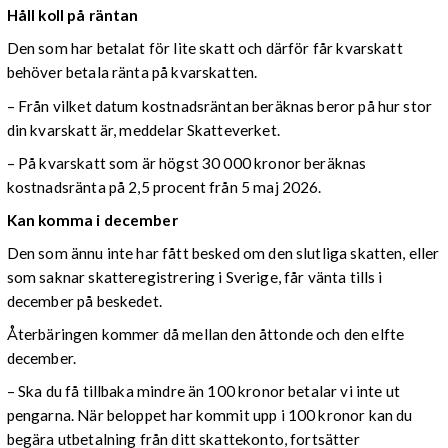
Håll koll på räntan
Den som har betalat för lite skatt och därför får kvarskatt
behöver betala ränta på kvarskatten.
– Från vilket datum kostnadsräntan beräknas beror på hur stor
din kvarskatt är, meddelar Skatteverket.
– På kvarskatt som är högst 30 000 kronor beräknas
kostnadsränta på 2,5 procent från 5 maj 2026.
Kan komma i december
Den som ännu inte har fått besked om den slutliga skatten, eller
som saknar skatteregistrering i Sverige, får vänta tills i
december på beskedet.
Återbäringen kommer då mellan den åttonde och den elfte
december.
– Ska du få tillbaka mindre än 100 kronor betalar vi inte ut
pengarna. När beloppet har kommit upp i 100 kronor kan du
begära utbetalning från ditt skattekonto, fortsätter