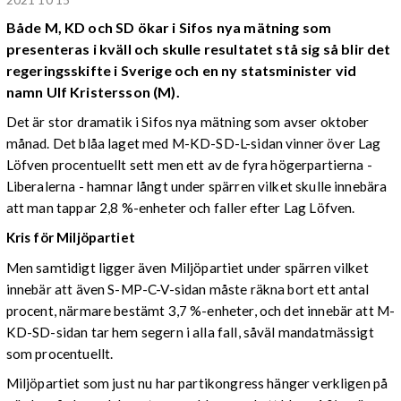
Både M, KD och SD ökar i Sifos nya mätning som
presenteras i kväll och skulle resultatet stå sig så blir det
regeringsskifte i Sverige och en ny statsminister vid
namn Ulf Kristersson (M).
Det är stor dramatik i Sifos nya mätning som avser oktober
månad. Det blåa laget med M-KD-SD-L-sidan vinner över Lag
Löfven procentuellt sett men ett av de fyra högerpartierna -
Liberalerna - hamnar långt under spärren vilket skulle innebära
att man tappar 2,8 %-enheter och faller efter Lag Löfven.
Kris för Miljöpartiet
Men samtidigt ligger även Miljöpartiet under spärren vilket
innebär att även S-MP-C-V-sidan måste räkna bort ett antal
procent, närmare bestämt 3,7 %-enheter, och det innebär att M-
KD-SD-sidan
tar hem segern i alla fall, såväl mandatmässigt
som procentuellt.
Miljöpartiet som just nu har partikongress hänger verkligen på