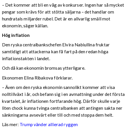
– Det kommer att bli en våg av konkurser. Ingen har så mycket
pengar som krävs för att stötta säljarna – det handlar om
hundratals miljarder rubel. Det är en allvarlig smäll mot
ekonomin, säger källan.
Hög inflation
Den ryska centralbankschefen Elvira Nabiullina fruktar
samtidigt att attackerna kan få fart på den redan höga
inflationstakten i landet.
Och då kan ekonomin bromsas ytterligare.
Ekonomen Elina Ribakova förklarar.
– Även om den ryska ekonomin sannolikt kommer att visa
nolltillväxt i år, och befann sig i en avmattning under det första
kvartalet, är inflationen fortfarande hög. Därför skulle varje
liten chock kunna tvinga centralbanken att antingen sakta ner
sänkningarna avsevärt eller till och med stoppa dem helt.
Läs mer:
Trump vänder allierad ryggen