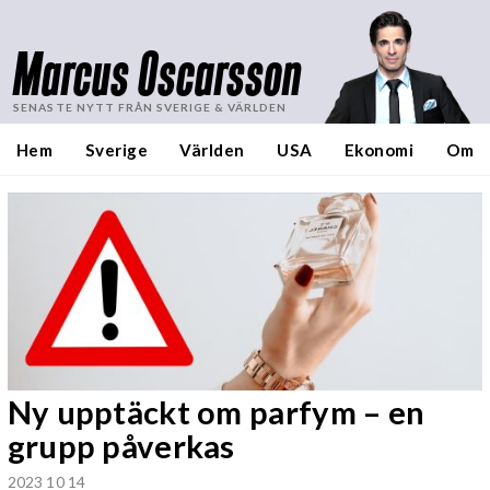
Marcus Oscarsson
SENASTE NYTT FRÅN SVERIGE & VÄRLDEN
Hem
Sverige
Världen
USA
Ekonomi
Om
Ny upptäckt om parfym – en
grupp påverkas
2023 10 14