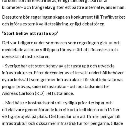
fordonsflottan elektrifieras, enligt Lindberg. Därför är
kilometer- och trängselavgifter ett bättre alternativ, anser han.
Dessutom bör regeringen skapa en konkurrent till Trafikverket
och införa extern kvalitetssäkring, enligt debattören.
”Stort behov att rusta upp”
Det var tidigare under sommaren som regeringen gick ut och
meddelade att man vill öppna för nya sätt att finansiera och
utveckla infrastrukturen.
– Sverige har ett stort behov av att rusta upp och utveckla
infrastrukturen. Efter decennier av eftersatt underhåll behöver
nya arbetssätt som ger mer infrastruktur för skattebetalarnas
pengar prövas, sade infrastruktur- och bostadsminister
Andreas Carlson (KD) i ett uttalande.
– Med bättre kostnadskontroll, tydliga prioriteringar och
effektivare genomförande kan vi korta ledtiderna och få fler
viktiga projekt på plats. Det handlar om att få mer pengar till
infrastruktur och också mer infrastruktur för pengarna, tillade