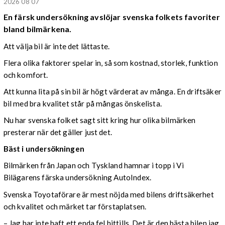
2026 08 07
En färsk undersökning avslöjar svenska folkets favoriter
bland bilmärkena.
Att välja bil är inte det lättaste.
Flera olika faktorer spelar in, så som kostnad, storlek, funktion
och komfort.
Att kunna lita på sin bil är högt värderat av många. En driftsäker
bil med bra kvalitet står på mångas önskelista.
Nu har svenska folket sagt sitt kring hur olika bilmärken
presterar när det gäller just det.
Bäst i undersökningen
Bilmärken från Japan och Tyskland hamnar i topp i Vi
Bilägarens färska undersökning AutoIndex.
Svenska Toyotaförare är mest nöjda med bilens driftsäkerhet
och kvalitet och märket tar förstaplatsen.
– Jag har inte haft ett enda fel hittills. Det är den bästa bilen jag