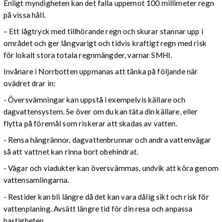
Enligt myndigheten kan det falla uppemot 100 millimeter regn
på vissa håll.
– Ett lågtryck med tillhörande regn och skurar stannar upp i
området och ger långvarigt och tidvis kraftigt regn med risk
för lokalt stora totala regnmängder, varnar SMHI.
Invånare i Norrbotten uppmanas att tänka på följande när
ovädret drar in:
- Översvämningar kan uppstå i exempelvis källare och
dagvattensystem. Se över om du kan täta din källare, eller
flytta på föremål som riskerar att skadas av vatten.
- Rensa hängrännor, dagvattenbrunnar och andra vattenvägar
så att vattnet kan rinna bort obehindrat.
- Vägar och viadukter kan översvämmas, undvik att köra genom
vattensamlingarna.
- Restider kan bli längre då det kan vara dålig sikt och risk för
vattenplaning. Avsätt längre tid för din resa och anpassa
hastigheten.