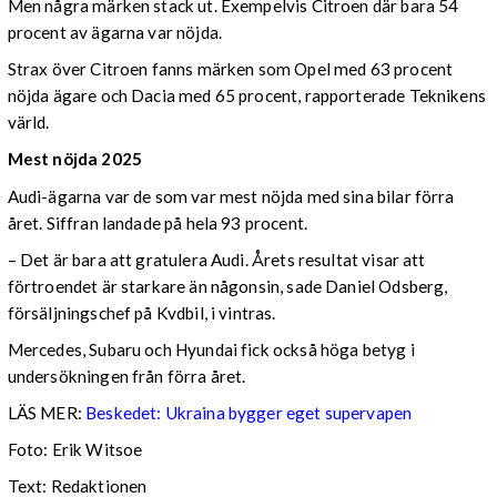
Men några märken stack ut. Exempelvis Citroen där bara 54
procent av ägarna var nöjda.
Strax över Citroen fanns märken som Opel med 63 procent
nöjda ägare och Dacia med 65 procent, rapporterade Teknikens
värld.
Mest nöjda 2025
Audi-ägarna var de som var mest nöjda med sina bilar förra
året. Siffran landade på hela 93 procent.
– Det är bara att gratulera Audi. Årets resultat visar att
förtroendet är starkare än någonsin, sade Daniel Odsberg,
försäljningschef på Kvdbil, i vintras.
Mercedes, Subaru och Hyundai fick också höga betyg i
undersökningen från förra året.
LÄS MER:
Beskedet: Ukraina bygger eget supervapen
Foto: Erik Witsoe
Text: Redaktionen