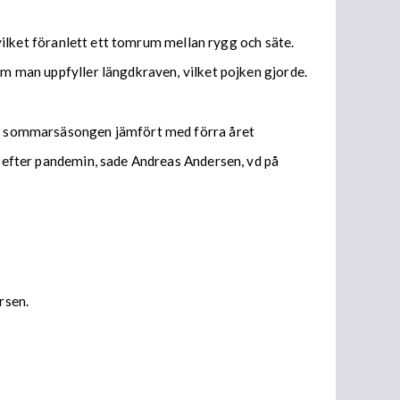
 vilket föranlett ett tomrum mellan rygg och säte.
om man uppfyller längdkraven, vilket pojken gjorde.
nder sommarsäsongen jämfört med förra året
ch efter pandemin, sade Andreas Andersen, vd på
rsen.