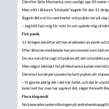
Därefter åkte Mechanica som vanligt upp 30 meter i l
Men mitt i åkturen “klickade” bygeln för den 11-årig
Bygeln åkte ut tio centimeter och pojken var på väg a
– Jag höll fast mig för mitt liv och spände mig så hår
Fick panik
11-åringen berättar att han drabbades av panik och 
Efter åkturen meddelade han personalen som bad om u
De ska också ha sagt till pojken att det misstänkta
Men något tekniskt fel på Mechanica kunde inte hitta
Däremot borde personalen ha bett pojken att stanna 
– Vi gjorde aldrig det i det här fallet, och det är olyc
beskrivet hur man har upplevt det, säger Kenneth Be
Flera klagomål
Nu baserades undersökningen på andrahandsuppgift