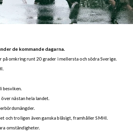
 under de kommande dagarna.
på omkring runt 20 grader i mellersta och södra Sverige.
I.
i besviken.
över nästan hela landet.
ederbördsmängder.
det och troligen även ganska blåsigt, framhåller SMHI.
lara omständigheter.