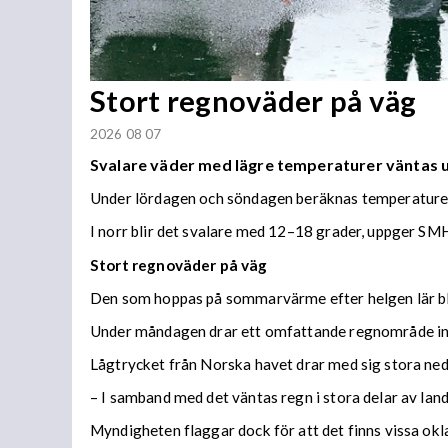
Stort regnoväder på väg
2026 08 07
Svalare väder med lägre temperaturer väntas
Under lördagen och söndagen beräknas temperaturer 
I norr blir det svalare med 12–18 grader, uppger SMH
Stort regnoväder på väg
Den som hoppas på sommarvärme efter helgen lär bl
Under måndagen drar ett omfattande regnområde in 
Lågtrycket från Norska havet drar med sig stora n
– I samband med det väntas regn i stora delar av lan
Myndigheten flaggar dock för att det finns vissa ok