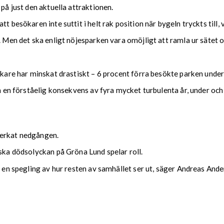
 på just den aktuella attraktionen.
t besökaren inte suttit i helt rak position när bygeln tryckts till,
r. Men det ska enligt nöjesparken vara omöjligt att ramla ur sätet 
esökare har minskat drastiskt – 6 procent förra besökte parken u
men en förståelig konsekvens av fyra mycket turbulenta år, under o
verkat nedgången.
iska dödsolyckan på Gröna Lund spelar roll.
d en spegling av hur resten av samhället ser ut, säger Andreas Ande