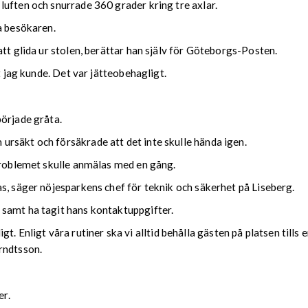
uften och snurrade 360 grader kring tre axlar.
a besökaren.
tt glida ur stolen, berättar han själv för Göteborgs-Posten.
t jag kunde. Det var jätteobehagligt.
började gråta.
rsäkt och försäkrade att det inte skulle hända igen.
 problemet skulle anmälas med en gång.
s, säger nöjesparkens chef för teknik och säkerhet på Liseberg.
samt ha tagit hans kontaktuppgifter.
kligt. Enligt våra rutiner ska vi alltid behålla gästen på platsen till
rndtsson.
er.