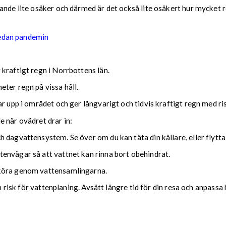
nde lite osäker och därmed är det också lite osäkert hur mycket reg
sedan pandemin
kraftigt regn i Norrbottens län.
ter regn på vissa håll.
ar upp i området och ger långvarigt och tidvis kraftigt regn med r
nde när ovädret drar in:
 dagvattensystem. Se över om du kan täta din källare, eller flytta
envägar så att vattnet kan rinna bort obehindrat.
 köra genom vattensamlingarna.
ch risk för vattenplaning. Avsätt längre tid för din resa och anpassa