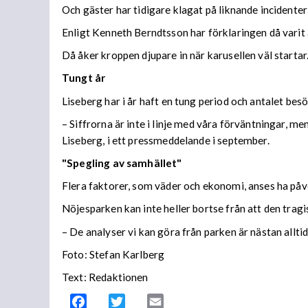
Och gäster har tidigare klagat på liknande incidenter
Enligt Kenneth Berndtsson har förklaringen då varit at
Då åker kroppen djupare in när karusellen väl starta
Tungt år
Liseberg har i år haft en tung period och antalet b
– Siffrorna är inte i linje med våra förväntningar, 
Liseberg, i ett pressmeddelande i september.
"Spegling av samhället"
Flera faktorer, som väder och ekonomi, anses ha på
Nöjesparken kan inte heller bortse från att den trag
– De analyser vi kan göra från parken är nästan allti
Foto: Stefan Karlberg
Text: Redaktionen
Facebook
Twitter
Email