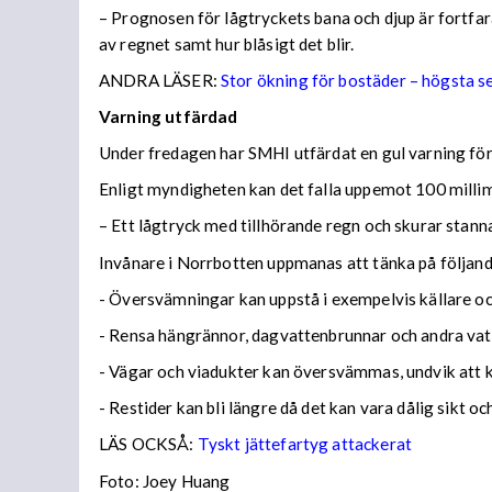
– Prognosen för lågtryckets bana och djup är fortfara
av regnet samt hur blåsigt det blir.
ANDRA LÄSER:
Stor ökning för bostäder – högsta 
Varning utfärdad
Under fredagen har SMHI utfärdat en gul varning för 
Enligt myndigheten kan det falla uppemot 100 millime
– Ett lågtryck med tillhörande regn och skurar stann
Invånare i Norrbotten uppmanas att tänka på följa
- Översvämningar kan uppstå i exempelvis källare och
- Rensa hängrännor, dagvattenbrunnar och andra vatt
- Vägar och viadukter kan översvämmas, undvik att
- Restider kan bli längre då det kan vara dålig sikt o
LÄS OCKSÅ:
Tyskt jättefartyg attackerat
Foto: Joey Huang