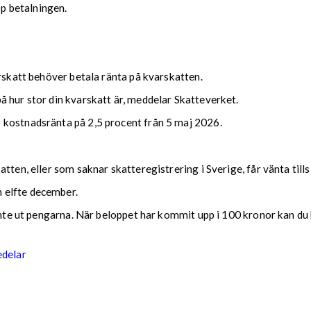
upp betalningen.
arskatt behöver betala ränta på kvarskatten.
 hur stor din kvarskatt är, meddelar Skatteverket.
 kostnadsränta på 2,5 procent från 5 maj 2026.
tten, eller som saknar skatteregistrering i Sverige, får vänta till
 elfte december.
 inte ut pengarna. När beloppet har kommit upp i 100 kronor kan du 
edelar