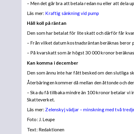
– Men det går bra att betala redan nu eller att dela 
Läs mer:
Kraftig sänkning vid pump
Håll koll på räntan
Den som har betalat för lite skatt och därför får kv
– Från vilket datum kostnadsräntan beräknas beror på
– På kvarskatt som är högst 30 000 kronor beräknas
Kan komma i december
Den som ännu inte har fått besked om den slutliga ska
Återbäringen kommer då mellan den åttonde och den
– Ska du få tillbaka mindre än 100 kronor betalar vi
Skatteverket.
Läs mer:
Zelenskyj vädjar – minskning med två tredj
Foto:
J. Leupe
Text: Redaktionen