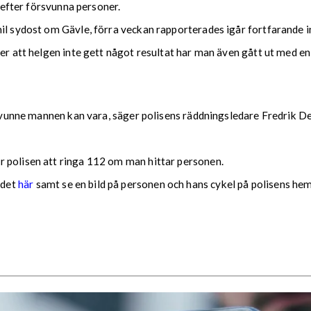
a efter försvunna personer.
il sydost om Gävle, förra veckan rapporterades igår fortfarande in
ter att helgen inte gett något resultat har man även gått ut med 
örsvunne mannen kan vara, säger polisens räddningsledare Fredrik D
 polisen att ringa 112 om man hittar personen.
ndet
här
samt se en bild på personen och hans cykel på polisens h