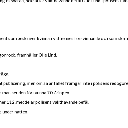
ng Ekshärad, bekräftar vakthavande befäl Olle Lund i polisens hän
ent som beskriver kvinnan vid hennes försvinnande och som ska hj
gonrock, framhåller Olle Lind.
råga.
t publicering, men om så är fallet framgår inte i polisens redogöre
m man ser den försvunna 70-åringen.
mer 112, meddelar polisens vakthavande befäl.
 under natten.