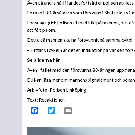
Även på andra håll i landet fortsätter polisen att let
En man i 80-årsåldern som försvann i Skutskär, två m
I onsdags gick polisen ut med bild på mannen, och ef
att få tips om.
Detta då mannen ska ha försvunnit på samma cykel.
– Hittar vi cykeln är det en indikation på var den f
Se bilderna här
Även i fallet med den försvunna 80-åringen uppmanar
Du kan läsa mer om mannens signalement och söka
Arkivfoto: Polisen Linköping
Text: Redaktionen
Facebook
Twitter
Email