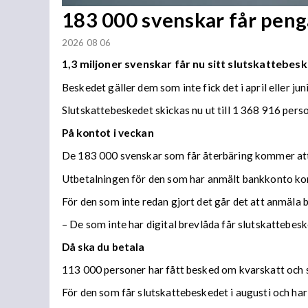
183 000 svenskar får penga
2026 08 06
1,3 miljoner svenskar får nu sitt slutskattebesk
Beskedet gäller dem som inte fick det i april eller juni
Slutskattebeskedet skickas nu ut till 1 368 916 per
På kontot i veckan
De 183 000 svenskar som får återbäring kommer att f
Utbetalningen för den som har anmält bankkonto ko
För den som inte redan gjort det går det att anmäla 
– De som inte har digital brevlåda får slutskattebes
Då ska du betala
113 000 personer har fått besked om kvarskatt och s
För den som får slutskattebeskedet i augusti och har