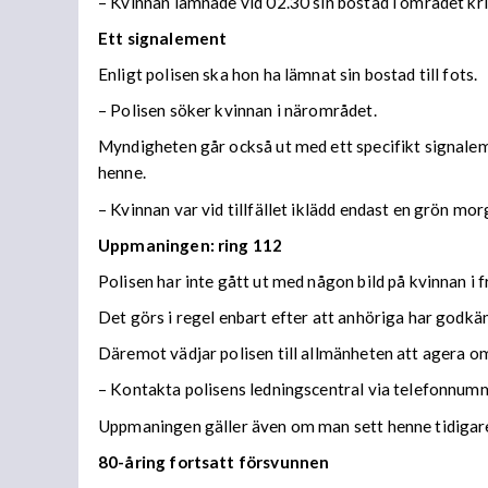
– Kvinnan lämnade vid 02.30 sin bostad i området kri
Ett signalement
Enligt polisen ska hon ha lämnat sin bostad till fots.
– Polisen söker kvinnan i närområdet.
Myndigheten går också ut med ett specifikt signalem
henne.
– Kvinnan var vid tillfället iklädd endast en grön mor
Uppmaningen: ring 112
Polisen har inte gått ut med någon bild på kvinnan i f
Det görs i regel enbart efter att anhöriga har godkän
Däremot vädjar polisen till allmänheten att agera o
– Kontakta polisens ledningscentral via telefonnum
Uppmaningen gäller även om man sett henne tidigare
80-åring fortsatt
försvunnen