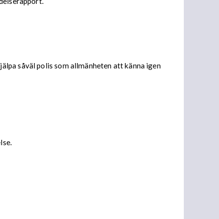
delserapport.
älpa såväl polis som allmänheten att känna igen
lse.