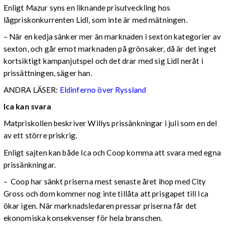
Enligt Mazur syns en liknande prisutveckling hos
lågpriskonkurrenten Lidl, som inte är med mätningen.
– När en kedja sänker mer än marknaden i sexton kategorier av
sexton, och går emot marknaden på grönsaker, då är det inget
kortsiktigt kampanjutspel och det drar med sig Lidl neråt i
prissättningen, säger han.
ANDRA LÄSER:
Eldinferno över Ryssland
Ica kan svara
Matpriskollen beskriver Willys prissänkningar i juli som en del
av ett större priskrig.
Enligt sajten kan både Ica och Coop komma att svara med egna
prissänkningar.
– Coop har sänkt priserna mest senaste året ihop med City
Gross och dom kommer nog inte tillåta att prisgapet till Ica
ökar igen. När marknadsledaren pressar priserna får det
ekonomiska konsekvenser för hela branschen.