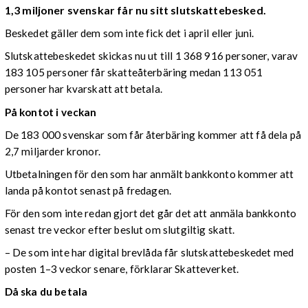
1,3 miljoner svenskar får nu sitt slutskattebesked.
Beskedet gäller dem som inte fick det i april eller juni.
Slutskattebeskedet skickas nu ut till 1 368 916 personer, varav
183 105 personer får skatteåterbäring medan 113 051
personer har kvarskatt att betala.
På kontot i veckan
De 183 000 svenskar som får återbäring kommer att få dela på
2,7 miljarder kronor.
Utbetalningen för den som har anmält bankkonto kommer att
landa på kontot senast på fredagen.
För den som inte redan gjort det går det att anmäla bankkonto
senast tre veckor efter beslut om slutgiltig skatt.
– De som inte har digital brevlåda får slutskattebeskedet med
posten 1–3 veckor senare, förklarar Skatteverket.
Då ska du betala