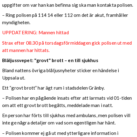
uppgifter om var han kan befinna sig ska man kontakta polisen.
– Ring polisen på 114 14 eller 112 om det är akut, framhåller
myndigheten.
UPPDATERING: Mannen hittad
Strax efter 08.30 på torsdagsförmiddagen gick polisen ut med
att mannen har hittats.
Blåljussvepet: "grovt" brott – en till sjukhus
Bland nattens övriga blåljusnyheter sticker en händelse i
Uppsala ut.
Ett “grovt brott” har ägt rum i stadsdelen Gränby.
– Polisen har en pågående insats efter att larmats vid 01-tiden
om att ett grovt brott begåtts, meddelade man i natt.
En person har förts till sjukhus med ambulans, men polisen vill
inte ge några detaljer om vad som egentligen har hänt.
– Polisen kommer ej gå ut med ytterligare information i