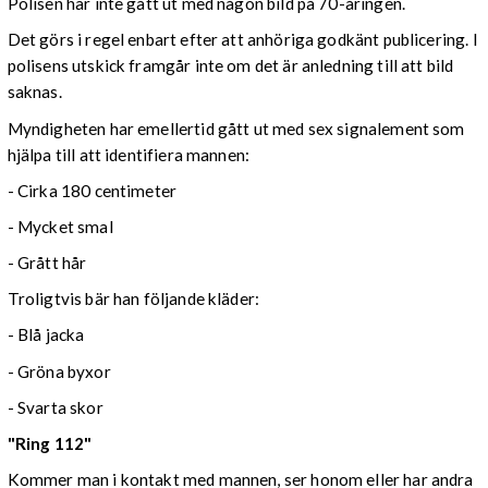
Polisen har inte gått ut med någon bild på 70-åringen.
Det görs i regel enbart efter att anhöriga godkänt publicering. I
polisens utskick framgår inte om det är anledning till att bild
saknas.
Myndigheten har emellertid gått ut med sex signalement som
hjälpa till att identifiera mannen:
- Cirka 180 centimeter
- Mycket smal
- Grått hår
Troligtvis bär han följande kläder:
- Blå jacka
- Gröna byxor
- Svarta skor
"Ring 112"
Kommer man i kontakt med mannen, ser honom eller har andra