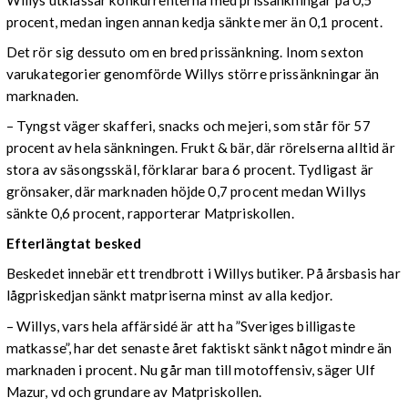
procent, medan ingen annan kedja sänkte mer än 0,1 procent.
Det rör sig dessuto om en bred prissänkning. Inom sexton
varukategorier genomförde Willys större prissänkningar än
marknaden.
– Tyngst väger skafferi, snacks och mejeri, som står för 57
procent av hela sänkningen. Frukt & bär, där rörelserna alltid är
stora av säsongsskäl, förklarar bara 6 procent. Tydligast är
grönsaker, där marknaden höjde 0,7 procent medan Willys
sänkte 0,6 procent, rapporterar Matpriskollen.
Efterlängtat besked
Beskedet innebär ett trendbrott i Willys butiker. På årsbasis har
lågpriskedjan sänkt matpriserna minst av alla kedjor.
– Willys, vars hela affärsidé är att ha ”Sveriges billigaste
matkasse”, har det senaste året faktiskt sänkt något mindre än
marknaden i procent. Nu går man till motoffensiv, säger Ulf
Mazur, vd och grundare av Matpriskollen.