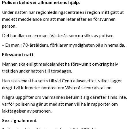
Polisen behöver allmänhetens hjälp.
Under natten har regionledningscentralen i region mitt gått ut
med ett meddelande om att man letar efter en försvunnen
person.
Det handlar om en man i Västerås som nu söks av polisen.
– En man i 70-årsåldern, förklarar myndigheten på sin hemsida.
Försvann i natt
Mannen ska enligt meddelandet ha försvunnit omkring halv
tretiden under natten till torsdagen.
Han ska senast ha setts till vid Centrallasarettet, vilket ligger
drygt två kilometer nordost om Västerås centralstation.
Några uppgifter om var mannen befunnit sig därefter finns inte,
varför polisen nu går ut med att man vill ha in rapporter om
iakttagelser av personen.
Sex signalement