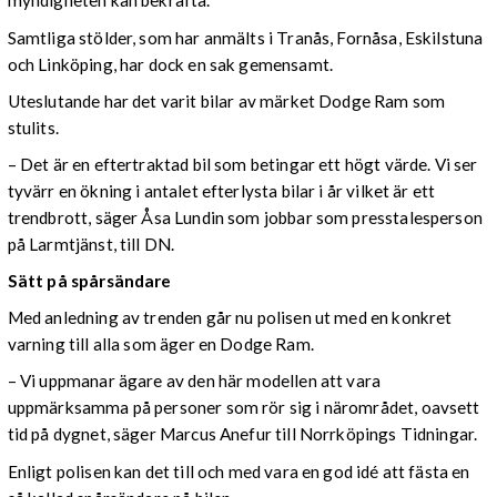
myndigheten kan bekräfta.
Samtliga stölder, som har anmälts i Tranås, Fornåsa, Eskilstuna
och Linköping, har dock en sak gemensamt.
Uteslutande har det varit bilar av märket Dodge Ram som
stulits.
– Det är en eftertraktad bil som betingar ett högt värde. Vi ser
tyvärr en ökning i antalet efterlysta bilar i år vilket är ett
trendbrott, säger Åsa Lundin som jobbar som presstalesperson
på Larmtjänst, till DN.
Sätt på spårsändare
Med anledning av trenden går nu polisen ut med en konkret
varning till alla som äger en Dodge Ram.
– Vi uppmanar ägare av den här modellen att vara
uppmärksamma på personer som rör sig i närområdet, oavsett
tid på dygnet, säger Marcus Anefur till Norrköpings Tidningar.
Enligt polisen kan det till och med vara en god idé att fästa en