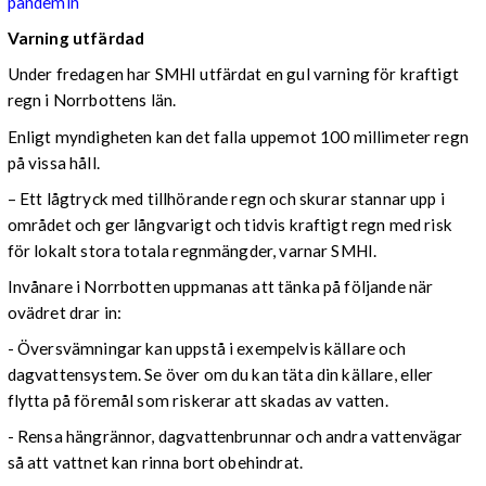
pandemin
Varning utfärdad
Under fredagen har SMHI utfärdat en gul varning för kraftigt
regn i Norrbottens län.
Enligt myndigheten kan det falla uppemot 100 millimeter regn
på vissa håll.
– Ett lågtryck med tillhörande regn och skurar stannar upp i
området och ger långvarigt och tidvis kraftigt regn med risk
för lokalt stora totala regnmängder, varnar SMHI.
Invånare i Norrbotten uppmanas att tänka på följande när
ovädret drar in:
- Översvämningar kan uppstå i exempelvis källare och
dagvattensystem. Se över om du kan täta din källare, eller
flytta på föremål som riskerar att skadas av vatten.
- Rensa hängrännor, dagvattenbrunnar och andra vattenvägar
så att vattnet kan rinna bort obehindrat.