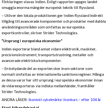
Förklaringen stavas Indien. Enligt rapporten uppges landet
smuggla enorma mängder europeisk teknik till Ryssland.
– Utöver den lokala produktionen ger Indien Ryssland indirekt
tillgång till avancerade komponenter och produkter med dubbla
användningsområden som omfattas av europeiska
exportkontroller, skriver Strider Technologies.
”Ursprung i europeiska ekonomier”
Indien exporterar bland annat vidare elektronik, maskiner,
precisionsinstrument, transportutrustning, metaller och
avancerade elektriska komponenter.
– En betydande del av exporten sker inom sektorer som
normalt omfattas av internationella sanktionsregimer. Många
av dessa varor har sitt ursprung i europeiska ekonomier innan
de vidareexporteras via indiska mellanhänder, framhåller
Strider Technologies.
ANDRA LÄSER:
Ikoniskt cykelmärke i konkurs – efter 104 år
Stort frihandelsavtal