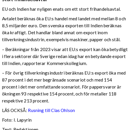
EU och Indien har nyligen enats om ett stort frihandelsavtal.
Avtalet beräknas öka EU:s handel med landet med mellan 8 och
8,5 miljarder euro. Den svenska exporten till Indien beräknas
öka kraftigt. Det handlar bland annat om export inom
tillverkningsindustrin, exempelvis maskiner, papper och stål.
– Beräkningar från 2023 visar att EU:s export kan öka betydligt
i flera sektorer där Sverige redan idag har en betydande export
till Indien, rapporterar Kommerskollegium.
– För övrig tillverkningsindustri beräknas EU:s export öka med
87 procent i det mer begränsade scenariot och med 154
procent i det mer omfattande scenariot. För pappersvaror är
ökningen 93 respektive 154 procent, och för metaller 118
respektive 213 procent.
LÄS OCKSÅ:
Rusning till Clas Ohlson
Foto: I. Lapyrin
Text: Redaktionen