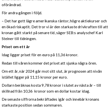
oförändrad.
För andra gången i följd.
– Det har gett lägre amerikanska räntor, högre aktiekurser och
en ökad riskaptit. Det tror vi är den starkaste drivkraften till att
kronan gått starkt på senare tid, säger SEB:s analyschef Karl
Steiner till tidningen.
Priset om ett år
Idag ligger priset för en euro på 11,36 kronor.
Redan till våren kommer det priset att sjunka några ören.
Om ett år, när 2024 går mot sitt slut, är prognosen att nivån
istället ligger på 11,15 kronor per euro.
Dollarn beräknas kosta 9,78 kronor i slutet av nästa år – till
skillnad från 10,36 kronor som en dollar kostar idag.
De senaste siffrorna bekräftades igår och innebär kronans
starkaste position sedan sommaren.