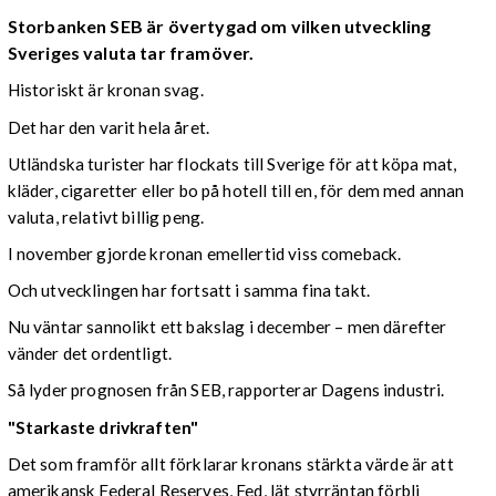
Storbanken SEB är övertygad om vilken utveckling
Sveriges valuta tar framöver.
Historiskt är kronan svag.
Det har den varit hela året.
Utländska turister har flockats till Sverige för att köpa mat,
kläder, cigaretter eller bo på hotell till en, för dem med annan
valuta, relativt billig peng.
I november gjorde kronan emellertid viss comeback.
Och utvecklingen har fortsatt i samma fina takt.
Nu väntar sannolikt ett bakslag i december – men därefter
vänder det ordentligt.
Så lyder prognosen från SEB, rapporterar Dagens industri.
"Starkaste drivkraften"
Det som framför allt förklarar kronans stärkta värde är att
amerikansk Federal Reserves, Fed, lät styrräntan förbli