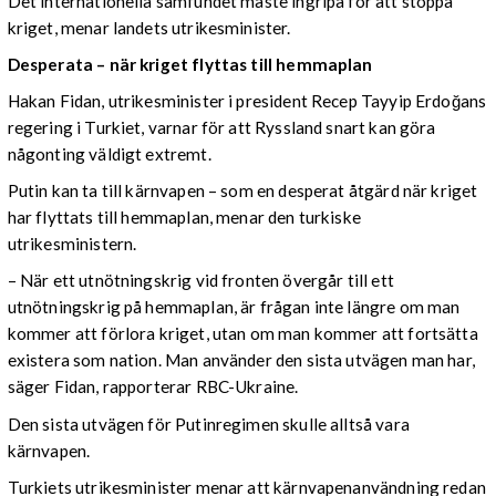
Det internationella samfundet måste ingripa för att stoppa
kriget, menar landets utrikesminister.
Desperata – när kriget flyttas till hemmaplan
Hakan Fidan, utrikesminister i president Recep Tayyip Erdoğans
regering i Turkiet, varnar för att Ryssland snart kan göra
någonting väldigt extremt.
Putin kan ta till kärnvapen – som en desperat åtgärd när kriget
har flyttats till hemmaplan, menar den turkiske
utrikesministern.
– När ett utnötningskrig vid fronten övergår till ett
utnötningskrig på hemmaplan, är frågan inte längre om man
kommer att förlora kriget, utan om man kommer att fortsätta
existera som nation. Man använder den sista utvägen man har,
säger Fidan, rapporterar RBC-Ukraine.
Den sista utvägen för Putinregimen skulle alltså vara
kärnvapen.
Turkiets utrikesminister menar att kärnvapenanvändning redan