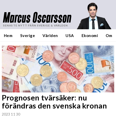
Marcus Oscarsson
SENASTE NYTT FRÅN SVERIGE & VÄRLDEN
Hem
Sverige
Världen
USA
Ekonomi
Om
Prognosen tvärsäker: nu
förändras den svenska kronan
2023 11 30