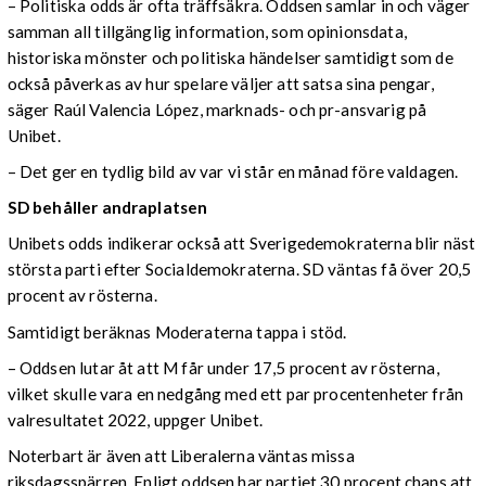
– Politiska odds är ofta träffsäkra. Oddsen samlar in och väger
samman all tillgänglig information, som opinionsdata,
historiska mönster och politiska händelser samtidigt som de
också påverkas av hur spelare väljer att satsa sina pengar,
säger Raúl Valencia López, marknads- och pr-ansvarig på
Unibet.
– Det ger en tydlig bild av var vi står en månad före valdagen.
SD behåller andraplatsen
Unibets odds indikerar också att Sverigedemokraterna blir näst
största parti efter Socialdemokraterna. SD väntas få över 20,5
procent av rösterna.
Samtidigt beräknas Moderaterna tappa i stöd.
– Oddsen lutar åt att M får under 17,5 procent av rösterna,
vilket skulle vara en nedgång med ett par procentenheter från
valresultatet 2022, uppger Unibet.
Noterbart är även att Liberalerna väntas missa
riksdagsspärren. Enligt oddsen har partiet 30 procent chans att