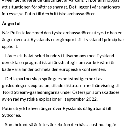
– Men det nuvarande tillståndet är välkänt. Vi bör alla hoppas
att situationen förbättras snarast. Det ligger i våra nationers
intresse, sa Putin till den brittiske ambassadören.
Ångerfull
När Putin talade med den tyske ambassadören utryckte han en
ånger över att Rysslands energiexport till Tyskland i princip har
upphört.
– I över ett halvt sekel kunde vi tillsammans med Tyskland
utveckla en pragmatisk affärsstrategi som var bekväm för
både våra länder och hela den europeiska kontinenten.
– Detta partnerskap sprängdes bokstavligen bort av
gasledningens explosion, tillade diktatorn, med hänvisning till
Nord Stream-gasledningarna under Östersjön som skadades
av en rad mystiska explosioner i september 2022.
Putin utryckte även ånger över Rysslands dåliga band till
Sydkorea.
– Som bekant så är inte vår relation den bästa just nu. Jag är