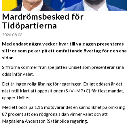
Mardrömsbesked för
Tidöpartierna
2026 08 06
Med endast några veckor kvar till valdagen presenteras
siffror som pekar på ett omfattande övertag för den ena
sidan.
Siffrorna kommer från speljätten Unibet som presenterar sina
odds inför valet.
Det är ingen rolig läsning för regeringen. Enligt oddsen är det
nästintill klart att oppositionen (S+V+MP+C) får flest mandat,
uppger Unibet.
Med ett odds på 1,15 motsvarar det en sannolikhet på omkring
87 procent att den rödgröna sidan vinner valet och att
Magdalena Andersson (S) får bilda regering.