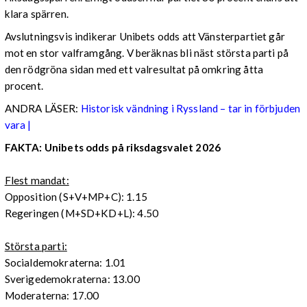
klara spärren.
Avslutningsvis indikerar Unibets odds att Vänsterpartiet går
mot en stor valframgång. V beräknas bli näst största parti på
den rödgröna sidan med ett valresultat på omkring åtta
procent.
ANDRA LÄSER:
Historisk vändning i Ryssland – tar in förbjuden
vara |
FAKTA: Unibets odds på riksdagsvalet 2026
Flest mandat:
Opposition (S+V+MP+C): 1.15
Regeringen (M+SD+KD+L): 4.50
Största parti:
Socialdemokraterna: 1.01
Sverigedemokraterna: 13.00
Moderaterna: 17.00