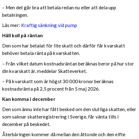
– Men det går bra att betala redan nu eller att dela upp
betalningen.
Läs mer:
Kraftig sänkning vid pump
Håll koll på räntan
Den som har betalat för lite skatt och därför får kvarskatt
behöver betala ränta på kvarskatten.
– Från vilket datum kostnadsräntan beräknas beror på hur stor
din kvarskatt är, meddelar Skatteverket.
– På kvarskatt som är högst 30 000 kronor beräknas
kostnadsränta på 2,5 procent från 5 maj 2026.
Kan komma i december
Den som ännu inte har fått besked om den slutliga skatten, eller
som saknar skatteregistrering i Sverige, får vänta tills i
december på beskedet.
Återbäringen kommer då mellan den åttonde och den elfte