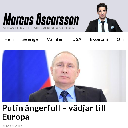
Marcus Oscarsson
SENASTE NYTT FRÅN SVERIGE & VÄRLDEN
Hem
Sverige
Världen
USA
Ekonomi
Om
Putin ångerfull – vädjar till
Europa
2023 12 07