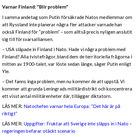
Varnar Finland: "Blir problem"
I samma andetag som Putin försäkrade Natos medlemmar om
att Ryssland inte planerar några fler attacker varnade han
också Finland för “problem” – som alltså precis nyligen anslutit
sig till försvarsalliansen.
– USA släpade in Finland i Nato. Hade vi några problem med
Finland? Alla tvistefrågor, bland dem de territoriella frågorna i
mitten av 1900-talet, var löste sedan länge, säger Putin enligt
Yle.
– Det fanns inga problem, men nu kommer de att uppstå. Vi
kommer att grunda Leningrads militärdistrikt och koncentrera
ett visst antal militärenheter där, tillägger diktatorn.
LÄS MER:
Natochefen varnar hela Europa: “Det här är på
riktigt”
LÄS MER:
Uppgifter: Fruktar att Sverige inte släpps in i Nato –
regeringen befarar otäckt scenario