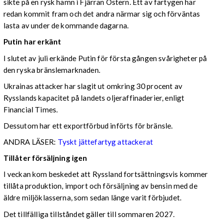
sikte på en rysk hamn i Fjärran Östern. Ett av fartygen har
redan kommit fram och det andra närmar sig och förväntas
lasta av under de kommande dagarna.
Putin har erkänt
I slutet av juli erkände Putin för första gången svårigheter på
den ryska bränslemarknaden.
Ukrainas attacker har slagit ut omkring 30 procent av
Rysslands kapacitet på landets oljeraffinaderier, enligt
Financial Times.
Dessutom har ett exportförbud införts för bränsle.
ANDRA LÄSER:
Tyskt jättefartyg attackerat
Tillåter försäljning igen
I veckan kom beskedet att Ryssland fortsättningsvis kommer
tillåta produktion, import och försäljning av bensin med de
äldre miljöklasserna, som sedan länge varit förbjudet.
Det tillfälliga tillståndet gäller till sommaren 2027.