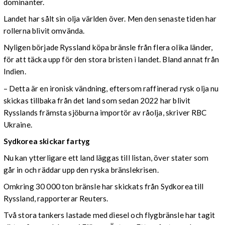
dominanter.
Landet har sålt sin olja världen över. Men den senaste tiden har
rollerna blivit omvända.
Nyligen började Ryssland köpa bränsle från flera olika länder,
för att täcka upp för den stora bristen i landet. Bland annat från
Indien.
– Detta är en ironisk vändning, eftersom raffinerad rysk olja nu
skickas tillbaka från det land som sedan 2022 har blivit
Rysslands främsta sjöburna importör av råolja, skriver RBC
Ukraine.
Sydkorea skickar fartyg
Nu kan ytterligare ett land läggas till listan, över stater som
går in och räddar upp den ryska bränslekrisen.
Omkring 30 000 ton bränsle har skickats från Sydkorea till
Ryssland, rapporterar Reuters.
Två stora tankers lastade med diesel och flygbränsle har tagit