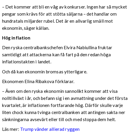
– Det kommer att bli en våg av konkurser. Ingen har så mycket
pengar som krävs för att stötta säljarna – det handlar om
hundratals miljarder rubel. Det är en allvarlig smäll mot
ekonomin, säger källan.
Hög inflation
Den ryska centralbankschefen Elvira Nabiullina fruktar
samtidigt att attackerna kan få fart på den redan höga
inflationstakten i landet.
Och då kan ekonomin bromsas ytterligare.
Ekonomen Elina Ribakova förklarar.
– Även om den ryska ekonomin sannolikt kommer att visa
nolltillväxt i år, och befann sig i en avmattning under det första
kvartalet, är inflationen fortfarande hög. Därför skulle varje
liten chock kunna tvinga centralbanken att antingen sakta ner
sänkningarna avsevärt eller till och med stoppa dem helt.
Läs mer:
Trump vänder allierad ryggen