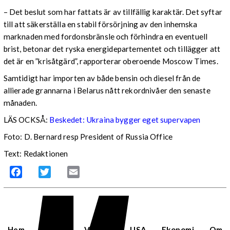
– Det beslut som har fattats är av tillfällig karaktär. Det syftar
till att säkerställa en stabil försörjning av den inhemska
marknaden med fordonsbränsle och förhindra en eventuell
brist, betonar det ryska energidepartementet och tillägger att
det är en ”krisåtgärd”, rapporterar oberoende Moscow Times.
Samtidigt har importen av både bensin och diesel från de
allierade grannarna i Belarus nått rekordnivåer den senaste
månaden.
LÄS OCKSÅ:
Beskedet: Ukraina bygger eget supervapen
Foto: D. Bernard resp President of Russia Office
Text: Redaktionen
Facebook
Twitter
Email
Hem
Sverige
Världen
USA
Ekonomi
Om