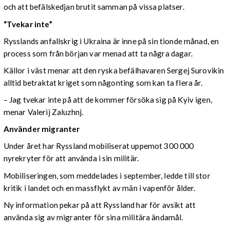
och att befälskedjan brutit samman på vissa platser.
“Tvekar inte”
Rysslands anfallskrig i Ukraina är inne på sin tionde månad, en
process som från början var menad att ta några dagar.
Källor i väst menar att den ryska befälhavaren Sergej Surovikin
alltid betraktat kriget som någonting som kan ta flera år.
– Jag tvekar inte på att de kommer försöka sig på Kyiv igen,
menar
Valerij Zaluzhnj.
Använder migranter
Under året har Ryssland mobiliserat uppemot 300 000
nyrekryter för att använda i sin militär.
Mobiliseringen, som meddelades i september, ledde till stor
kritik i landet och en massflykt av män i vapenför ålder.
Ny information pekar på att Ryssland har för avsikt att
använda sig av migranter för sina militära ändamål.