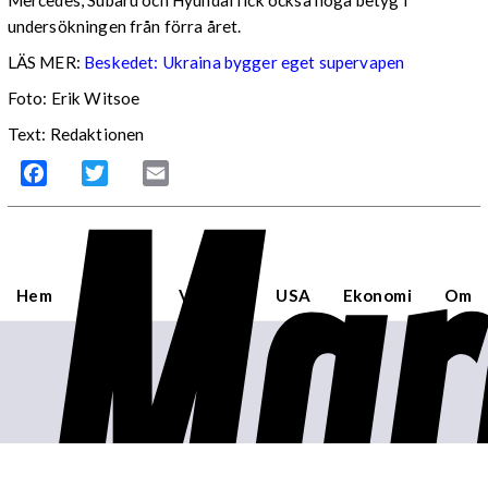
undersökningen från förra året.
LÄS MER:
Beskedet: Ukraina bygger eget supervapen
Foto: Erik Witsoe
Text: Redaktionen
Mar
Facebook
Twitter
Email
Hem
Sverige
Världen
USA
Ekonomi
Om