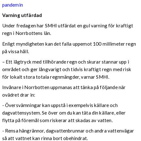
pandemin
Varning utfärdad
Under fredagen har SMHI utfärdat en gul varning för kraftigt
regn i Norrbottens län.
Enligt myndigheten kan det falla uppemot 100 millimeter regn
på vissa håll.
– Ett lågtryck med tillhörande regn och skurar stannar upp i
området och ger långvarigt och tidvis kraftigt regn med risk
för lokalt stora totala regnmängder, varnar SMHI.
Invånare i Norrbotten uppmanas att tänka på följande när
ovädret drar in:
- Översvämningar kan uppstå i exempelvis källare och
dagvattensystem. Se över om du kan täta din källare, eller
flytta på föremål som riskerar att skadas av vatten.
- Rensa hängrännor, dagvattenbrunnar och andra vattenvägar
så att vattnet kan rinna bort obehindrat.