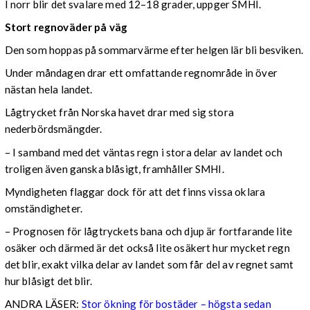
I norr blir det svalare med 12–18 grader, uppger SMHI.
Stort regnoväder på väg
Den som hoppas på sommarvärme efter helgen lär bli besviken.
Under måndagen drar ett omfattande regnområde in över
nästan hela landet.
Lågtrycket från Norska havet drar med sig stora
nederbördsmängder.
– I samband med det väntas regn i stora delar av landet och
troligen även ganska blåsigt, framhåller SMHI.
Myndigheten flaggar dock för att det finns vissa oklara
omständigheter.
– Prognosen för lågtryckets bana och djup är fortfarande lite
osäker och därmed är det också lite osäkert hur mycket regn
det blir, exakt vilka delar av landet som får del av regnet samt
hur blåsigt det blir.
ANDRA LÄSER:
Stor ökning för bostäder – högsta sedan