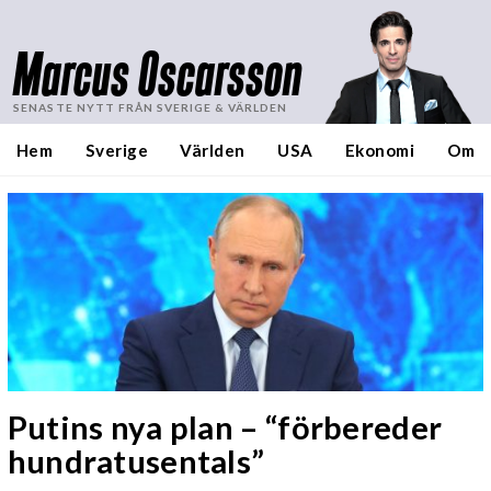
Marcus Oscarsson
SENASTE NYTT FRÅN SVERIGE & VÄRLDEN
Hem
Sverige
Världen
USA
Ekonomi
Om
Putins nya plan – “förbereder
hundratusentals”