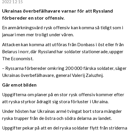
2022 12 15
Ukrainas överbefälhavare varnar för att Ryssland
förbereder en stor offensiv.
En anmärkningsvärd rysk offensiv kan komma så tidigt som i
januari men mer troligt under våren.
Attacken kan komma att utföras från Donbass i öst eller från
Belarus i norr, där Ryssland har soldater stationerade, uppger
The Economist.
– Ryssarna förbereder omkring 200 000 färska soldater, säger
Ukrainas överbefälhavare, general Valerij Zaluzhnj.
Går emot bilden
Uppgifterna om planer på en stor rysk offensiv kommer efter
att ryska styrkor ådragit sig stora förluster i Ukraina.
Under hösten har Ukrainas armé tvingat bort stora mängder
ryska trupper från de östra och södra delarna av landet.
Uppgifter pekar på att en del ryska soldater flytt från striderna