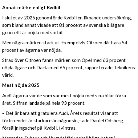
Annat märke enligt Kvdbil
I slutet av 2025 genomförde Kvdbil en liknande undersökning,
som bland annat visade att 81 procent av svenska bilägare
generellt är nöjda med sin bil.
Men några märken stack ut. Exempelvis Citroen där bara 54
procent av ägarna var nöjda.
Strax över Citroen fanns märken som Opel med 63 procent
nöjda ägare och Dacia med 65 procent, rapporterade Teknikens
värld.
Mest nöjda 2025
Audi-ägarna var de som var mest nöjda med sina bilar förra
året. Siffran landade på hela 93 procent.
– Det är bara att gratulera Audi. Årets resultat visar att
förtroendet är starkare än någonsin, sade Daniel Odsberg,
försäljningschef på Kvdbil, i vintras.
Mercedes, Subaru och Hyundai fick också höga betyg i