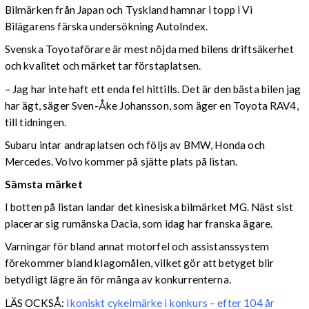
Bilmärken från Japan och Tyskland hamnar i topp i Vi
Bilägarens färska undersökning AutoIndex.
Svenska Toyotaförare är mest nöjda med bilens driftsäkerhet
och kvalitet och märket tar förstaplatsen.
– Jag har inte haft ett enda fel hittills. Det är den bästa bilen jag
har ägt, säger Sven-Åke Johansson, som äger en Toyota RAV4,
till tidningen.
Subaru intar andraplatsen och följs av BMW, Honda och
Mercedes. Volvo kommer på sjätte plats på listan.
Sämsta märket
I botten på listan landar det kinesiska bilmärket MG. Näst sist
placerar sig rumänska Dacia, som idag har franska ägare.
Varningar för bland annat motorfel och assistanssystem
förekommer bland klagomålen, vilket gör att betyget blir
betydligt lägre än för många av konkurrenterna.
LÄS OCKSÅ:
Ikoniskt cykelmärke i konkurs – efter 104 år