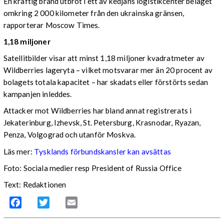
En kraftig brand utbröt i ett av kedjans logistikcenter beläget
omkring 2 000 kilometer från den ukrainska gränsen,
rapporterar Moscow Times.
1,18 miljoner
Satellitbilder visar att minst 1,18 miljoner kvadratmeter av
Wildberries lageryta – vilket motsvarar mer än 20 procent av
bolagets totala kapacitet – har skadats eller förstörts sedan
kampanjen inleddes.
Attacker mot Wildberries har bland annat registrerats i
Jekaterinburg, Izhevsk, St. Petersburg, Krasnodar, Ryazan,
Penza, Volgograd och utanför Moskva.
Läs mer:
Tysklands förbundskansler kan avsättas
Foto:
Sociala medier resp President of Russia Office
Text: Redaktionen
Facebook
Twitter
Email