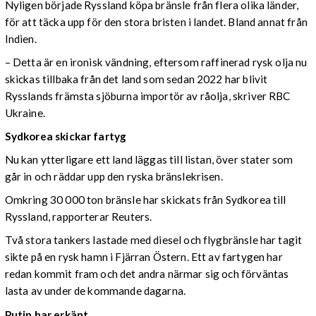
Nyligen började Ryssland köpa bränsle från flera olika länder,
för att täcka upp för den stora bristen i landet. Bland annat från
Indien.
– Detta är en ironisk vändning, eftersom raffinerad rysk olja nu
skickas tillbaka från det land som sedan 2022 har blivit
Rysslands främsta sjöburna importör av råolja, skriver RBC
Ukraine.
Sydkorea skickar fartyg
Nu kan ytterligare ett land läggas till listan, över stater som
går in och räddar upp den ryska bränslekrisen.
Omkring 30 000 ton bränsle har skickats från Sydkorea till
Ryssland, rapporterar Reuters.
Två stora tankers lastade med diesel och flygbränsle har tagit
sikte på en rysk hamn i Fjärran Östern. Ett av fartygen har
redan kommit fram och det andra närmar sig och förväntas
lasta av under de kommande dagarna.
Putin har erkänt