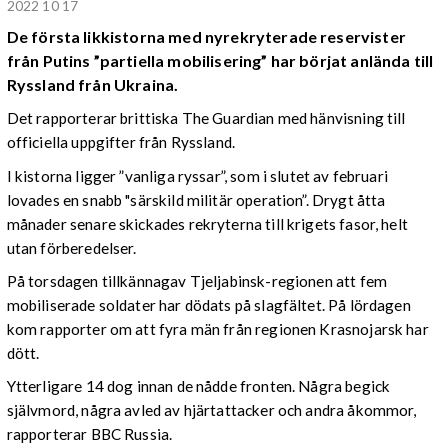
2022 10 17
De första likkistorna med nyrekryterade reservister
från Putins ”partiella mobilisering” har börjat anlända till
Ryssland från Ukraina.
Det rapporterar brittiska The Guardian med hänvisning till
officiella uppgifter från Ryssland.
I kistorna ligger ”vanliga ryssar”, som i slutet av februari
lovades en snabb "särskild militär operation”. Drygt åtta
månader senare skickades rekryterna till krigets fasor, helt
utan förberedelser.
På torsdagen tillkännagav Tjeljabinsk-regionen att fem
mobiliserade soldater har dödats på slagfältet. På lördagen
kom rapporter om att fyra män från regionen Krasnojarsk har
dött.
Ytterligare 14 dog innan de nådde fronten. Några begick
självmord, några avled av hjärtattacker och andra åkommor,
rapporterar BBC Russia.