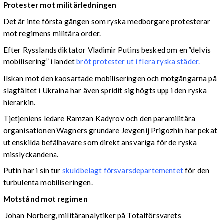
Protester mot militärledningen
Det är inte första gången som ryska medborgare protesterar
mot regimens militära order.
Efter Rysslands diktator Vladimir Putins besked om en ”delvis
mobilisering” i landet
bröt protester ut i flera ryska städer.
Ilskan mot den kaosartade mobiliseringen och motgångarna på
slagfältet i Ukraina har även spridit sig högts upp i den ryska
hierarkin.
Tjetjeniens ledare Ramzan Kadyrov och den paramilitära
organisationen Wagners grundare Jevgenij Prigozhin har pekat
ut enskilda befälhavare som direkt ansvariga för de ryska
misslyckandena.
Putin har i sin tur
skuldbelagt försvarsdepartementet
för den
turbulenta mobiliseringen.
Motstånd mot regimen
Johan Norberg, militäranalytiker på Totalförsvarets