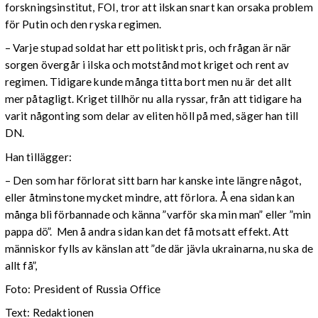
forskningsinstitut, FOI, tror att ilskan snart kan orsaka problem
för Putin och den ryska regimen.
– Varje stupad soldat har ett politiskt pris, och frågan är när
sorgen övergår i ilska och motstånd mot kriget och rent av
regimen. Tidigare kunde många titta bort men nu är det allt
mer påtagligt. Kriget tillhör nu alla ryssar, från att tidigare ha
varit någonting som delar av eliten höll på med, säger han till
DN.
Han tillägger:
– Den som har förlorat sitt barn har kanske inte längre något,
eller åtminstone mycket mindre, att förlora. Å ena sidan kan
många bli förbannade och känna ”varför ska min man” eller ”min
pappa dö”. Men å andra sidan kan det få motsatt effekt. Att
människor fylls av känslan att ”de där jävla ukrainarna, nu ska de
allt få”,
Foto: President of Russia Office
Text: Redaktionen