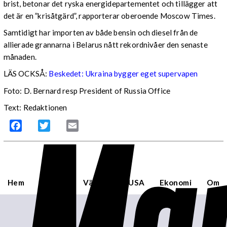
brist, betonar det ryska energidepartementet och tillägger att
det är en ”krisåtgärd”, rapporterar oberoende Moscow Times.
Samtidigt har importen av både bensin och diesel från de
allierade grannarna i Belarus nått rekordnivåer den senaste
månaden.
LÄS OCKSÅ:
Beskedet: Ukraina bygger eget supervapen
Foto: D. Bernard resp President of Russia Office
Mar
Text: Redaktionen
Facebook
Twitter
Email
Hem
Sverige
Världen
USA
Ekonomi
Om