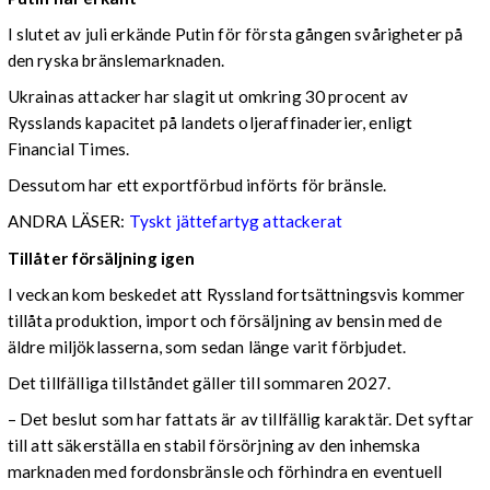
I slutet av juli erkände Putin för första gången svårigheter på
den ryska bränslemarknaden.
Ukrainas attacker har slagit ut omkring 30 procent av
Rysslands kapacitet på landets oljeraffinaderier, enligt
Financial Times.
Dessutom har ett exportförbud införts för bränsle.
ANDRA LÄSER:
Tyskt jättefartyg attackerat
Tillåter försäljning igen
I veckan kom beskedet att Ryssland fortsättningsvis kommer
tillåta produktion, import och försäljning av bensin med de
äldre miljöklasserna, som sedan länge varit förbjudet.
Det tillfälliga tillståndet gäller till sommaren 2027.
– Det beslut som har fattats är av tillfällig karaktär. Det syftar
till att säkerställa en stabil försörjning av den inhemska
marknaden med fordonsbränsle och förhindra en eventuell