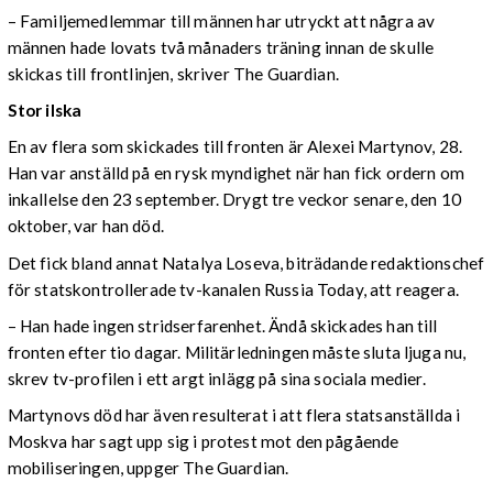
– Familjemedlemmar till männen har utryckt att några av
männen hade lovats två månaders träning innan de skulle
skickas till frontlinjen, skriver The Guardian.
Stor ilska
En av flera som skickades till fronten är Alexei Martynov, 28.
Han var anställd på en rysk myndighet när han fick ordern om
inkallelse den 23 september. Drygt tre veckor senare, den 10
oktober, var han död.
Det fick bland annat Natalya Loseva, biträdande redaktionschef
för statskontrollerade tv-kanalen Russia Today, att reagera.
– Han hade ingen stridserfarenhet. Ändå skickades han till
fronten efter tio dagar. Militärledningen måste sluta ljuga nu,
skrev tv-profilen i ett argt inlägg på sina sociala medier.
Martynovs död har även resulterat i att flera statsanställda i
Moskva har sagt upp sig i protest mot den pågående
mobiliseringen, uppger The Guardian.