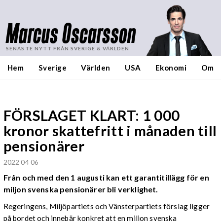
Marcus Oscarsson
SENASTE NYTT FRÅN SVERIGE & VÄRLDEN
Hem
Sverige
Världen
USA
Ekonomi
Om
FÖRSLAGET KLART: 1 000
kronor skattefritt i månaden till
pensionärer
2022 04 06
Från och med den 1 augusti kan ett garantitillägg för en
miljon svenska pensionärer bli verklighet.
Regeringens, Miljöpartiets och Vänsterpartiets förslag ligger
på bordet och innebär konkret att en miljon svenska