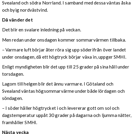
Svealand och södra Norrland. I samband med dessa väntas åska
och byig nordvästvind.
Då vänder det
Det blir en svalare inledning på veckan.
Men redan under onsdagen kommer sommarvärmen tillbaka.
– Varmare luft börjar åter röra sig upp söderifrån över landet
under onsdagen, då ett högtryck börjar växa in, uppger SMHI.
Enligt myndigheten blir det upp till 25 grader på sina håll under
torsdagen.
Lagom till helgen blir det ännu varmare. I Götaland och
Svealand väntas högsommarvärme under både lördagen och
söndagen.
– I söder håller högtrycket i och levererar gott om sol och
dagstemperatur uppåt 30 grader på dagarna och ljumma nätter,
framhåller SMHI.
Nästa vecka