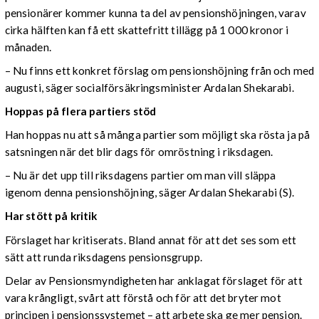
pensionärer kommer kunna ta del av pensionshöjningen, varav
cirka hälften kan få ett skattefritt tillägg på 1 000 kronor i
månaden.
­–
Nu finns ett konkret förslag om pensionshöjning från och med
augusti, säger socialförsäkringsminister Ardalan Shekarabi.
Hoppas på flera partiers stöd
Han hoppas nu att så många partier som möjligt ska rösta ja på
satsningen när det blir dags för omröstning i riksdagen.
­– Nu är det upp till riksdagens partier om man vill släppa
igenom denna pensionshöjning, säger Ardalan Shekarabi (S).
Har stött på kritik
Förslaget har kritiserats. Bland annat för att det ses som ett
sätt att runda riksdagens pensionsgrupp.
Delar av Pensionsmyndigheten har anklagat förslaget för att
vara krångligt, svårt att förstå och för att det bryter mot
principen i pensionssystemet – att arbete ska ge mer pension.