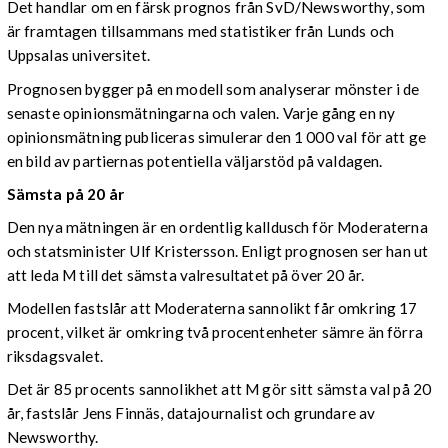
Det handlar om en färsk prognos från SvD/Newsworthy, som
är framtagen tillsammans med statistiker från Lunds och
Uppsalas universitet.
Prognosen bygger på en modell som analyserar mönster i de
senaste opinionsmätningarna och valen. Varje gång en ny
opinionsmätning publiceras simulerar den 1 000 val för att ge
en bild av partiernas potentiella väljarstöd på valdagen.
Sämsta på 20 år
Den nya mätningen är en ordentlig kalldusch för Moderaterna
och statsminister Ulf Kristersson. Enligt prognosen ser han ut
att leda M till det sämsta valresultatet på över 20 år.
Modellen fastslår att Moderaterna sannolikt får omkring 17
procent, vilket är omkring två procentenheter sämre än förra
riksdagsvalet.
Det är 85 procents sannolikhet att M gör sitt sämsta val på 20
år, fastslår Jens Finnäs, datajournalist och grundare av
Newsworthy.