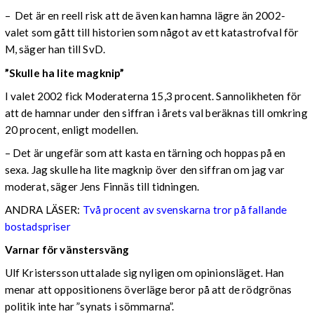
– Det är en reell risk att de även kan hamna lägre än 2002-
valet som gått till historien som något av ett katastrofval för
M, säger han till SvD.
”Skulle ha lite magknip”
I valet 2002 fick Moderaterna 15,3 procent. Sannolikheten för
att de hamnar under den siffran i årets val beräknas till omkring
20 procent, enligt modellen.
– Det är ungefär som att kasta en tärning och hoppas på en
sexa. Jag skulle ha lite magknip över den siffran om jag var
moderat, säger Jens Finnäs till tidningen.
ANDRA LÄSER:
Två procent av svenskarna tror på fallande
bostadspriser
Varnar för vänstersväng
Ulf Kristersson uttalade sig nyligen om opinionsläget. Han
menar att oppositionens överläge beror på att de rödgrönas
politik inte har ”synats i sömmarna”.