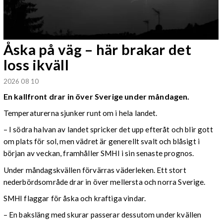
Åska på väg – här brakar det
loss ikväll
2026 08 10
En kallfront drar in över Sverige under måndagen.
Temperaturerna sjunker runt om i hela landet.
– I södra halvan av landet spricker det upp efteråt och blir gott
om plats för sol, men vädret är generellt svalt och blåsigt i
början av veckan, framhåller SMHI i sin senaste prognos.
Under måndagskvällen förvärras väderleken. Ett stort
nederbördsområde drar in över mellersta och norra Sverige.
SMHI flaggar för åska och kraftiga vindar.
– En baksläng med skurar passerar dessutom under kvällen