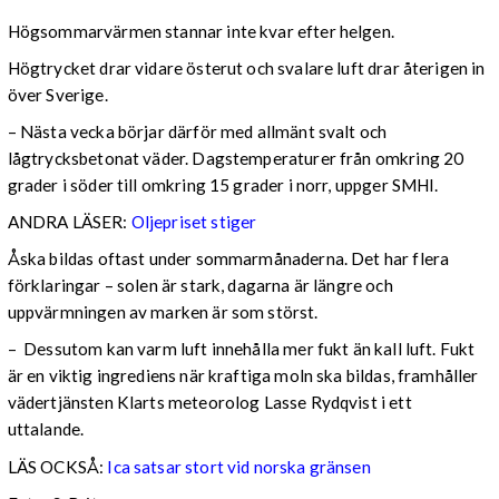
Högsommarvärmen stannar inte kvar efter helgen.
Högtrycket drar vidare österut och svalare luft drar återigen in
över Sverige.
– Nästa vecka börjar därför med allmänt svalt och
lågtrycksbetonat väder. Dagstemperaturer från omkring 20
grader i söder till omkring 15 grader i norr, uppger SMHI.
ANDRA LÄSER:
Oljepriset stiger
Åska bildas oftast under sommarmånaderna. Det har flera
förklaringar – solen är stark, dagarna är längre och
uppvärmningen av marken är som störst.
– Dessutom kan varm luft innehålla mer fukt än kall luft. Fukt
är en viktig ingrediens när kraftiga moln ska bildas, framhåller
vädertjänsten Klarts meteorolog Lasse Rydqvist i ett
uttalande.
LÄS OCKSÅ:
Ica satsar stort vid norska gränsen