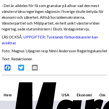
–Det är alldeles för få som granskar på allvar vad den mest
vänstervridna regeringen någonsin i Sverige skulle betyda för
ekonomi och säkerhet. Alltså Socialdemokraterna,
Vänsterpartiet och Miljöpartiet, en helt unikt vänstervriden
regering, sade statsministern i Ekots lördagsintervju.
LÄS OCKSÅ:
UPPGIFTER: Tysklands förbundskansler kan
avsättas
Foto: Magnus Liljegren resp Ninni Andersson Regeringskansliet
Text: Redaktionen
Facebook
Twitter
Email
Hem
Sverige
Världen
USA
Ekonomi
Om