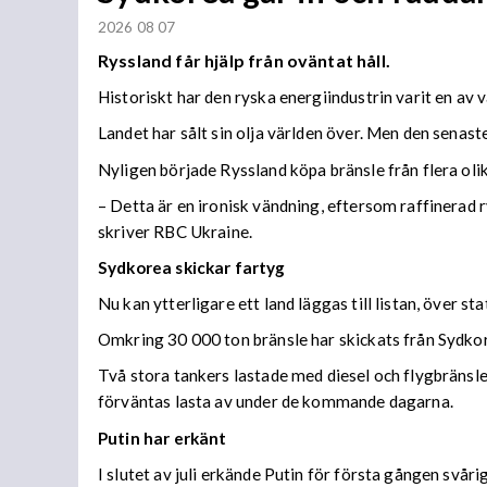
2026 08 07
Ryssland får hjälp från oväntat håll.
Historiskt har den ryska energiindustrin varit en av 
Landet har sålt sin olja världen över. Men den senaste
Nyligen började Ryssland köpa bränsle från flera olika
– Detta är en ironisk vändning, eftersom raffinerad r
skriver RBC Ukraine.
Sydkorea skickar fartyg
Nu kan ytterligare ett land läggas till listan, över s
Omkring 30 000 ton bränsle har skickats från Sydkore
Två stora tankers lastade med diesel och flygbränsle
förväntas lasta av under de kommande dagarna.
Putin har erkänt
I slutet av juli erkände Putin för första gången svå