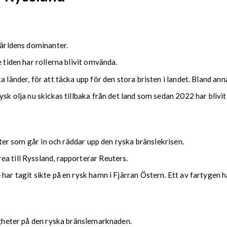
världens dominanter.
 tiden har rollerna blivit omvända.
 länder, för att täcka upp för den stora bristen i landet. Bland anna
ysk olja nu skickas tillbaka från det land som sedan 2022 har blivi
tater som går in och räddar upp den ryska bränslekrisen.
a till Ryssland, rapporterar Reuters.
 har tagit sikte på en rysk hamn i Fjärran Östern. Ett av fartygen
righeter på den ryska bränslemarknaden.