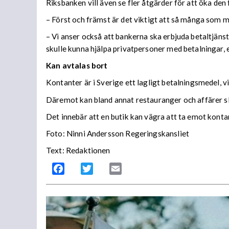
Riksbanken vill även se fler åtgärder för att öka den 
– Först och främst är det viktigt att så många som mö
– Vi anser också att bankerna ska erbjuda betaltjänste
skulle kunna hjälpa privatpersoner med betalningar,
Kan avtalas bort
Kontanter är i Sverige ett lagligt betalningsmedel, v
Däremot kan bland annat restauranger och affärer sl
Det innebär att en butik kan vägra att ta emot kontan
Foto: Ninni Andersson Regeringskansliet
Text: Redaktionen
Facebook
Twitter
Email