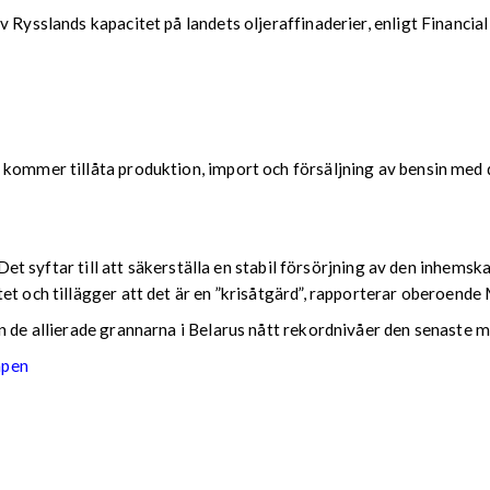
 Rysslands kapacitet på landets oljeraffinaderier, enligt Financia
 kommer tillåta produktion, import och försäljning av bensin med d
r. Det syftar till att säkerställa en stabil försörjning av den inh
tet och tillägger att det är en ”krisåtgärd”, rapporterar oberoen
n de allierade grannarna i Belarus nått rekordnivåer den senaste 
apen