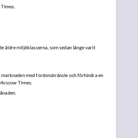
l Times.
e äldre miljöklasserna, som sedan länge varit
emska marknaden med fordonsbränsle och förhindra en
de Moscow Times.
månaden.