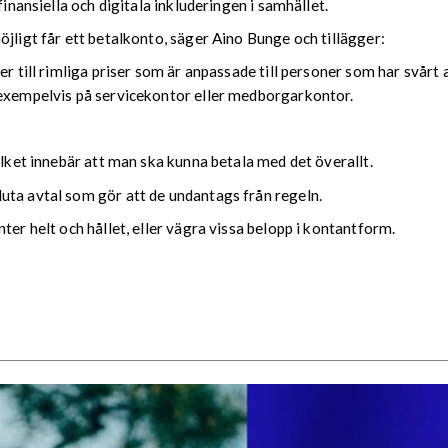
finansiella och digitala inkluderingen i samhället.
jligt får ett betalkonto, säger Aino Bunge och tillägger:
r till rimliga priser som är anpassade till personer som har svårt 
 exempelvis på servicekontor eller medborgarkontor.
ilket innebär att man ska kunna betala med det överallt.
uta avtal som gör att de undantags från regeln.
ter helt och hållet, eller vägra vissa belopp i kontantform.