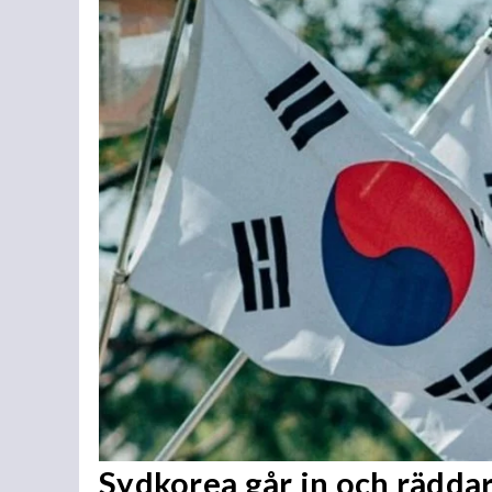
Sydkorea går in och rädda