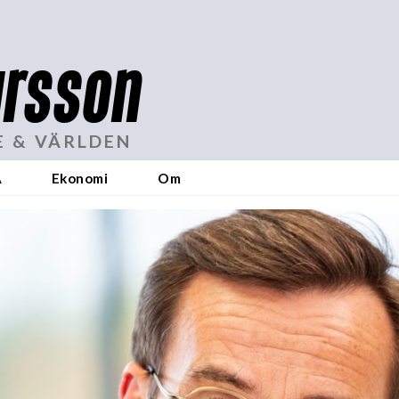
rsson
E & VÄRLDEN
A
Ekonomi
Om