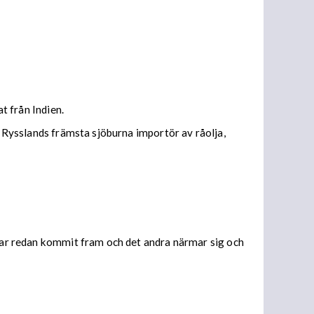
t från Indien.
t Rysslands främsta sjöburna importör av råolja,
 har redan kommit fram och det andra närmar sig och