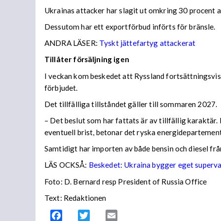
Ukrainas attacker har slagit ut omkring 30 procent av
Dessutom har ett exportförbud införts för bränsle.
ANDRA LÄSER:
Tyskt jättefartyg attackerat
Tillåter försäljning igen
I veckan kom beskedet att Ryssland fortsättningsvis
förbjudet.
Det tillfälliga tillståndet gäller till sommaren 2027.
– Det beslut som har fattats är av tillfällig karaktä
eventuell brist, betonar det ryska energidepartemen
Samtidigt har importen av både bensin och diesel frå
LÄS OCKSÅ:
Beskedet: Ukraina bygger eget superv
Foto: D. Bernard resp President of Russia Office
Text: Redaktionen
Facebook
Twitter
Email