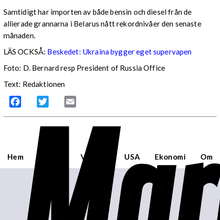
Samtidigt har importen av både bensin och diesel från de
allierade grannarna i Belarus nått rekordnivåer den senaste
månaden.
LÄS OCKSÅ:
Beskedet: Ukraina bygger eget supervapen
Foto: D. Bernard resp President of Russia Office
Text: Redaktionen
Mar
Facebook
Twitter
Email
Hem
Sverige
Världen
USA
Ekonomi
Om