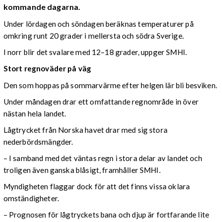
kommande dagarna.
Under lördagen och söndagen beräknas temperaturer på
omkring runt 20 grader i mellersta och södra Sverige.
I norr blir det svalare med 12–18 grader, uppger SMHI.
Stort regnoväder på väg
Den som hoppas på sommarvärme efter helgen lär bli besviken.
Under måndagen drar ett omfattande regnområde in över
nästan hela landet.
Lågtrycket från Norska havet drar med sig stora
nederbördsmängder.
– I samband med det väntas regn i stora delar av landet och
troligen även ganska blåsigt, framhåller SMHI.
Myndigheten flaggar dock för att det finns vissa oklara
omständigheter.
– Prognosen för lågtryckets bana och djup är fortfarande lite