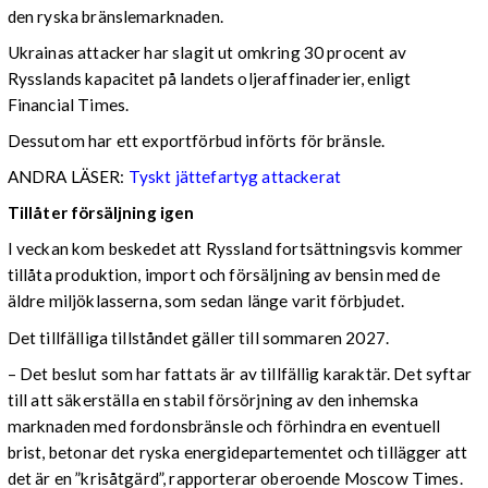
den ryska bränslemarknaden.
Ukrainas attacker har slagit ut omkring 30 procent av
Rysslands kapacitet på landets oljeraffinaderier, enligt
Financial Times.
Dessutom har ett exportförbud införts för bränsle.
ANDRA LÄSER:
Tyskt jättefartyg attackerat
Tillåter försäljning igen
I veckan kom beskedet att Ryssland fortsättningsvis kommer
tillåta produktion, import och försäljning av bensin med de
äldre miljöklasserna, som sedan länge varit förbjudet.
Det tillfälliga tillståndet gäller till sommaren 2027.
– Det beslut som har fattats är av tillfällig karaktär. Det syftar
till att säkerställa en stabil försörjning av den inhemska
marknaden med fordonsbränsle och förhindra en eventuell
brist, betonar det ryska energidepartementet och tillägger att
det är en ”krisåtgärd”, rapporterar oberoende Moscow Times.