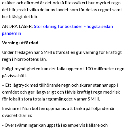
osäker och därmed är det också lite osäkert hur mycket regn
det blir, exakt vilka delar av landet som får del av regnet samt
hur blåsigt det blir.
ANDRA LÄSER:
Stor ökning för bostäder – högsta sedan
pandemin
Varning utfärdad
Under fredagen har SMHI utfärdat en gul varning för kraftigt
regn i Norrbottens län.
Enligt myndigheten kan det falla uppemot 100 millimeter regn
på vissa håll.
– Ett lågtryck med tillhörande regn och skurar stannar upp i
området och ger långvarigt och tidvis kraftigt regn med risk
för lokalt stora totala regnmängder, varnar SMHI.
Invånare i Norrbotten uppmanas att tänka på följande när
ovädret drar in:
- Översvämningar kan uppstå i exempelvis källare och