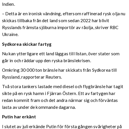
Indien.
– Detta är en ironisk vändning, eftersom raffinerad rysk olja nu
skickas tillbaka från det land som sedan 2022 har blivit
Rysslands främsta sjöburna importör av råolja, skriver RBC
Ukraine.
Sydkorea skickar fartyg
Nu kan ytterligare ett land läggas till listan, över stater som
går in och räddar upp den ryska bränslekrisen.
Omkring 30 000 ton bränsle har skickats från Sydkorea till
Ryssland, rapporterar Reuters.
Två stora tankers lastade med diesel och flygbränsle har tagit
sikte på en rysk hamn i Fjärran Östern. Ett av fartygen har
redan kommit fram och det andra närmar sig och förväntas
lasta av under de kommande dagarna.
Putin har erkänt
I slutet av juli erkände Putin för första gången svårigheter på