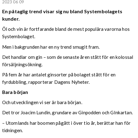
2023 06 09
En påtaglig trend visar sig nu bland Systembolagets
kunder.
Öl och vin är fortfarande bland de mest populära varorna hos
Systembolaget.
Men i bakgrunden har en ny trend smugit fram.
Det handlar om gin – som de senaste åren stått för en kolossal
försäljningsökning.
På fem år har antalet ginsorter på bolaget stått för en
fyrdubbling, rapporterar Dagens Nyheter.
Bara början
Och utvecklingen vi ser är bara början.
Det tror Joacim Lundin, grundare av Ginpodden och GInkartan.
– Utomlands har boomen pågått i över tio år, berättar han för
tidningen.