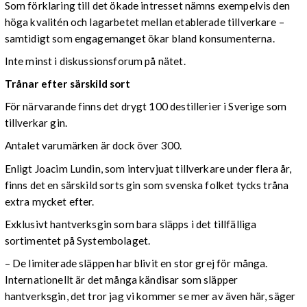
Som förklaring till det ökade intresset nämns exempelvis den
höga kvalitén och lagarbetet mellan etablerade tillverkare –
samtidigt som engagemanget ökar bland konsumenterna.
Inte minst i diskussionsforum på nätet.
Trånar efter särskild sort
För närvarande finns det drygt 100 destillerier i Sverige som
tillverkar gin.
Antalet varumärken är dock över 300.
Enligt Joacim Lundin, som intervjuat tillverkare under flera år,
finns det en särskild sorts gin som svenska folket tycks tråna
extra mycket efter.
Exklusivt hantverksgin som bara släpps i det tillfälliga
sortimentet på Systembolaget.
– De limiterade släppen har blivit en stor grej för många.
Internationellt är det många kändisar som släpper
hantverksgin, det tror jag vi kommer se mer av även här, säger