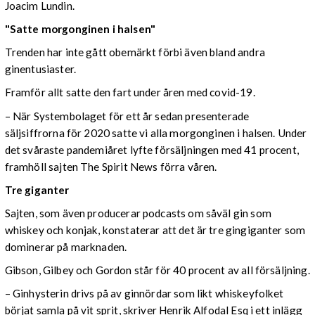
Joacim Lundin.
"Satte morgonginen i halsen"
Trenden har inte gått obemärkt förbi även bland andra
ginentusiaster.
Framför allt satte den fart under åren med covid-19.
–
När Systembolaget för ett år sedan presenterade
säljsiffrorna för 2020 satte vi alla morgonginen i halsen. Under
det svåraste pandemiåret lyfte försäljningen med 41 procent,
framhöll sajten The Spirit News förra våren.
Tre giganter
Sajten, som även producerar podcasts om såväl gin som
whiskey och konjak, konstaterar att det är tre gingiganter som
dominerar på marknaden.
Gibson, Gilbey och Gordon står för 40 procent av all försäljning.
– Ginhysterin drivs på av ginnördar som likt whiskeyfolket
börjat samla på vit sprit, skriver Henrik Alfodal Esq i ett inlägg