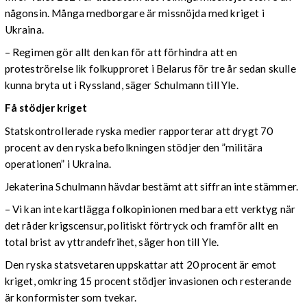
någonsin. Många medborgare är missnöjda med kriget i
Ukraina.
– Regimen gör allt den kan för att förhindra att en
proteströrelse lik folkupproret i Belarus för tre år sedan skulle
kunna bryta ut i Ryssland, säger Schulmann till Yle.
Få stödjer kriget
Statskontrollerade ryska medier rapporterar att drygt 70
procent av den ryska befolkningen stödjer den ”militära
operationen” i Ukraina.
Jekaterina Schulmann hävdar bestämt att siffran inte stämmer.
– Vi kan inte kartlägga folkopinionen med bara ett verktyg när
det råder krigscensur, politiskt förtryck och framför allt en
total brist av yttrandefrihet, säger hon till Yle.
Den ryska statsvetaren uppskattar att 20 procent är emot
kriget, omkring 15 procent stödjer invasionen och resterande
är konformister som tvekar.