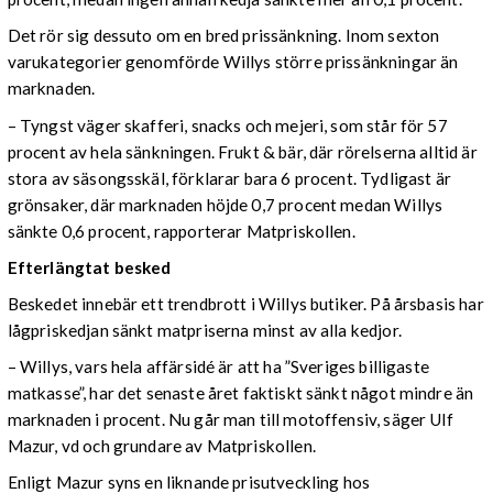
Det rör sig dessuto om en bred prissänkning. Inom sexton
varukategorier genomförde Willys större prissänkningar än
marknaden.
– Tyngst väger skafferi, snacks och mejeri, som står för 57
procent av hela sänkningen. Frukt & bär, där rörelserna alltid är
stora av säsongsskäl, förklarar bara 6 procent. Tydligast är
grönsaker, där marknaden höjde 0,7 procent medan Willys
sänkte 0,6 procent, rapporterar Matpriskollen.
Efterlängtat besked
Beskedet innebär ett trendbrott i Willys butiker. På årsbasis har
lågpriskedjan sänkt matpriserna minst av alla kedjor.
– Willys, vars hela affärsidé är att ha ”Sveriges billigaste
matkasse”, har det senaste året faktiskt sänkt något mindre än
marknaden i procent. Nu går man till motoffensiv, säger Ulf
Mazur, vd och grundare av Matpriskollen.
Enligt Mazur syns en liknande prisutveckling hos