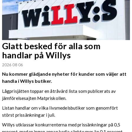
Glatt besked för alla som
handlar på Willys
2026 08 06
Nu kommer glädjande nyheter för kunder som väljer att
handla i Willys butiker.
Lågprisjätten toppar en åtråvärd lista som publicerats av
jämförelsesajten Matpriskollen.
Listan handlar om vilka livsmedelsbutiker som genomfört
störst prissänkningar i juli.
Willys utklassar konkurrenterna med prissänkningar på 0,5
procent, medan ingen annan kedja sänkte mer än 0,1 procent.