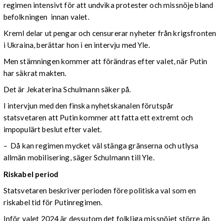
regimen intensivt för att undvika protester och missnöje bland
befolkningen innan valet.
Kreml delar ut pengar och censurerar nyheter från krigsfronten
i Ukraina, berättar hon i en intervju med Yle.
Men stämningen kommer att förändras efter valet, när Putin
har säkrat makten.
Det är Jekaterina Schulmann säker på.
I intervjun med den finska nyhetskanalen förutspår
statsvetaren att Putin kommer att fatta ett extremt och
impopulärt beslut efter valet.
– Då kan regimen mycket väl stänga gränserna och utlysa
allmän mobilisering, säger Schulmann till Yle.
Riskabel period
Statsvetaren beskriver perioden före politiska val som en
riskabel tid för Putinregimen.
Inför valet 2024 är dessutom det folkliga missnöjet större än