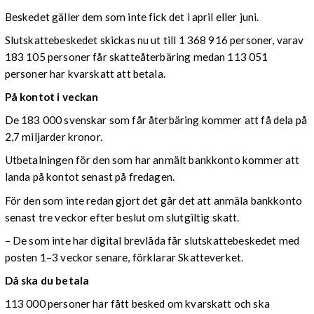
Beskedet gäller dem som inte fick det i april eller juni.
Slutskattebeskedet skickas nu ut till 1 368 916 personer, varav
183 105 personer får skatteåterbäring medan 113 051
personer har kvarskatt att betala.
På kontot i veckan
De 183 000 svenskar som får återbäring kommer att få dela på
2,7 miljarder kronor.
Utbetalningen för den som har anmält bankkonto kommer att
landa på kontot senast på fredagen.
För den som inte redan gjort det går det att anmäla bankkonto
senast tre veckor efter beslut om slutgiltig skatt.
– De som inte har digital brevlåda får slutskattebeskedet med
posten 1–3 veckor senare, förklarar Skatteverket.
Då ska du betala
113 000 personer har fått besked om kvarskatt och ska