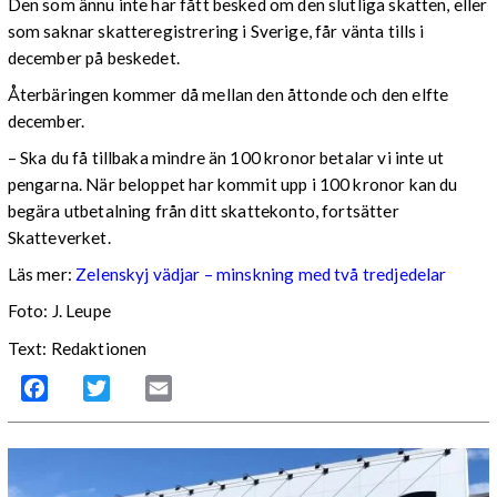
Den som ännu inte har fått besked om den slutliga skatten, eller
som saknar skatteregistrering i Sverige, får vänta tills i
december på beskedet.
Återbäringen kommer då mellan den åttonde och den elfte
december.
– Ska du få tillbaka mindre än 100 kronor betalar vi inte ut
pengarna. När beloppet har kommit upp i 100 kronor kan du
begära utbetalning från ditt skattekonto, fortsätter
Skatteverket.
Läs mer:
Zelenskyj vädjar – minskning med två tredjedelar
Foto:
J. Leupe
Text: Redaktionen
Facebook
Twitter
Email