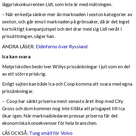
lågpriskonkurrenten Lidl, som inte är med mätningen.
– När en kedja sänker mer än marknaden i sexton kategorier av
sexton, och går emot marknaden på grönsaker, då är det inget
kortsiktigt kampanjutspel och det drar med sig Lidl neråt i
prissättningen, säger han.
ANDRA LÄSER:
Eldinferno över Ryssland
Ica kan svara
Matpriskollen beskriver Willys prissänkningar i juli som en del
av ett större priskrig.
Enligt sajten kan både Ica och Coop komma att svara med egna
prissänkningar.
– Coop har sänkt priserna mest senaste året ihop med City
Gross och dom kommer nog inte tillåta att prisgapet till Ica
ökar igen. När marknadsledaren pressar priserna får det
ekonomiska konsekvenser för hela branschen.
LÄS OCKSÅ:
Tung smäll för Volvo