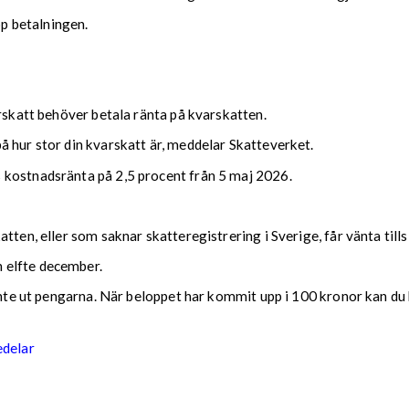
upp betalningen.
arskatt behöver betala ränta på kvarskatten.
 hur stor din kvarskatt är, meddelar Skatteverket.
 kostnadsränta på 2,5 procent från 5 maj 2026.
tten, eller som saknar skatteregistrering i Sverige, får vänta till
 elfte december.
 inte ut pengarna. När beloppet har kommit upp i 100 kronor kan du 
edelar