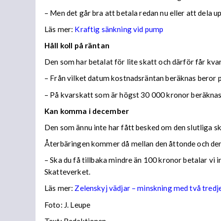
– Men det går bra att betala redan nu eller att dela 
Läs mer:
Kraftig sänkning vid pump
Håll koll på räntan
Den som har betalat för lite skatt och därför får kv
– Från vilket datum kostnadsräntan beräknas beror på
– På kvarskatt som är högst 30 000 kronor beräknas
Kan komma i december
Den som ännu inte har fått besked om den slutliga ska
Återbäringen kommer då mellan den åttonde och den
– Ska du få tillbaka mindre än 100 kronor betalar vi
Skatteverket.
Läs mer:
Zelenskyj vädjar – minskning med två tredj
Foto:
J. Leupe
Text: Redaktionen