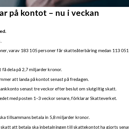
r på kontot – nu i veckan
ed.
.
soner, varav 183 105 personer får skatteåterbäring medan 113 051 
å dela på 2,7 miljarder kronor.
mmer att landa på kontot senast på fredagen.
bankkonto senast tre veckor efter beslut om slutgiltig skatt.
kedet med posten 1–3 veckor senare, förklarar Skatteverket.
ka tillsammans betala in 5,8 miljarder kronor.
 skatt att betala ska inbetalningen till skattekontot ha gjorts se