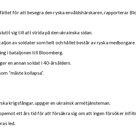
agfältet för att besegra den ryska envåldshärskaren, rapporterar B
tit sig till att strida på den ukrainska sidan.
bataljon av soldater som helt och hållet består av ryska medborgare
ng i bataljonen till Bloomberg.
äger en annan soldat i 40-årsåldern.
som “måste kollapsa”.
 ryska krigsfångar, uppger en ukrainsk armétjänsteman.
mot ett års tid för att försäkra sig om att ingen försöker infiltr
ras led.