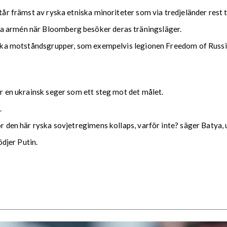
år främst av ryska etniska minoriteter som via tredjeländer rest till
ka armén när Bloomberg besöker deras träningsläger.
ryska motståndsgrupper, som exempelvis legionen Freedom of Russia, 
er en ukrainsk seger som ett steg mot det målet.
.
ör den här ryska sovjetregimens kollaps, varför inte? säger Batya,
tödjer Putin.