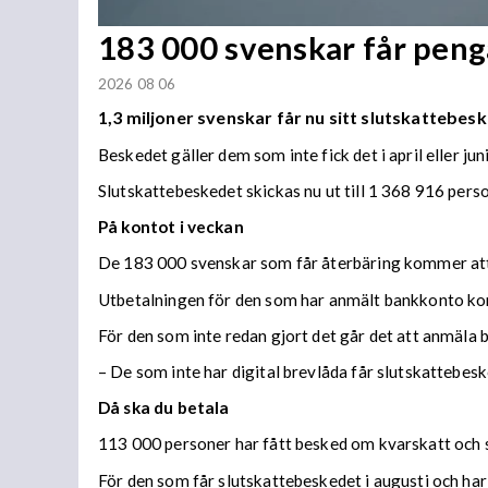
183 000 svenskar får penga
2026 08 06
1,3 miljoner svenskar får nu sitt slutskattebesk
Beskedet gäller dem som inte fick det i april eller juni
Slutskattebeskedet skickas nu ut till 1 368 916 per
På kontot i veckan
De 183 000 svenskar som får återbäring kommer att f
Utbetalningen för den som har anmält bankkonto ko
För den som inte redan gjort det går det att anmäla 
– De som inte har digital brevlåda får slutskattebes
Då ska du betala
113 000 personer har fått besked om kvarskatt och s
För den som får slutskattebeskedet i augusti och har