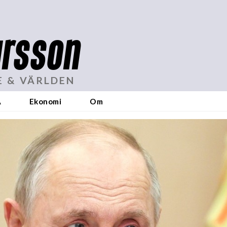
rsson
E & VÄRLDEN
A
Ekonomi
Om