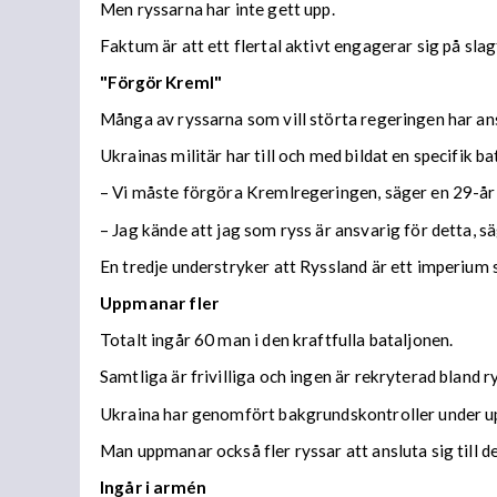
Men ryssarna har inte gett upp.
Faktum är att ett flertal aktivt engagerar sig på sl
"Förgör Kreml"
Många av ryssarna som vill störta regeringen har anslu
Ukrainas militär har till och med bildat en specifik 
– Vi måste förgöra Kremlregeringen, säger en 29-åri
– Jag kände att jag som ryss är ansvarig för detta, s
En tredje understryker att Ryssland är ett imperium 
Uppmanar fler
Totalt ingår 60 man i den kraftfulla bataljonen.
Samtliga är frivilliga och ingen är rekryterad bland
Ukraina har genomfört bakgrundskontroller under uppe
Man uppmanar också fler ryssar att ansluta sig till de
Ingår i armén