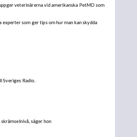
s, uppger veterinärerna vid amerikanska PetMD som
era experter som ger tips om hur man kan skydda
ll Sveriges Radio.
n skrämselnivå, säger hon