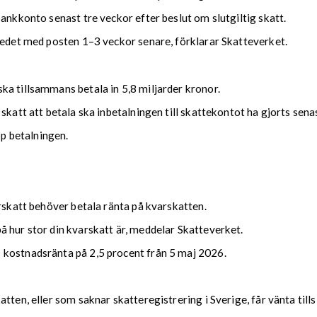
bankkonto senast tre veckor efter beslut om slutgiltig skatt.
kedet med posten 1–3 veckor senare, förklarar Skatteverket.
ka tillsammans betala in 5,8 miljarder kronor.
 skatt att betala ska inbetalningen till skattekontot ha gjorts se
upp betalningen.
arskatt behöver betala ränta på kvarskatten.
 hur stor din kvarskatt är, meddelar Skatteverket.
 kostnadsränta på 2,5 procent från 5 maj 2026.
tten, eller som saknar skatteregistrering i Sverige, får vänta till