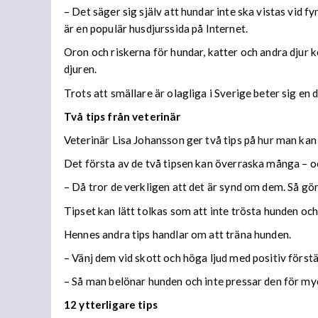
– Det säger sig själv att hundar inte ska vistas vi
är en populär husdjurssida på Internet.
Oron och riskerna för hundar, katter och andra djur 
djuren.
Trots att smällare är olagliga i Sverige beter sig en d
Två tips från veterinär
Veterinär Lisa Johansson ger två tips på hur man kan 
Det första av de två tipsen kan överraska många – oc
– Då tror de verkligen att det är synd om dem. Så gör 
Tipset kan lätt tolkas som att inte trösta hunden oc
Hennes andra tips handlar om att träna hunden.
– Vänj dem vid skott och höga ljud med positiv först
– Så man belönar hunden och inte pressar den för myc
12 ytterligare tips