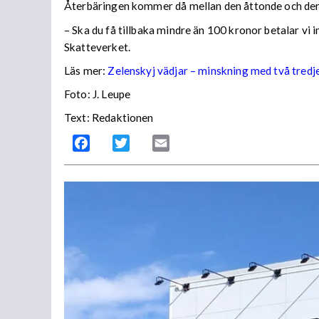
Återbäringen kommer då mellan den åttonde och den
– Ska du få tillbaka mindre än 100 kronor betalar vi
Skatteverket.
Läs mer:
Zelenskyj vädjar – minskning med två tredj
Foto:
J. Leupe
Text: Redaktionen
Facebook
Twitter
Email