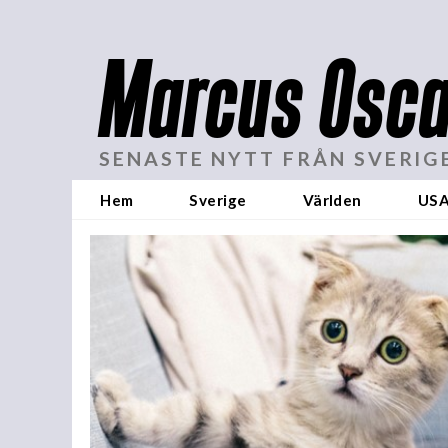
Marcus Osca
SENASTE NYTT FRÅN SVERIG
Hem
Sverige
Världen
US