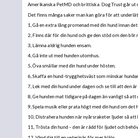
Amerikanska PetMD och brittiska DogTrust går ut med
Det finns många saker man kan göra för att underlätt
1, Gå en extra lång promenad med din hund innan det 
2, Finns där för din hund och ge den stöd om den blir 
3, Lämna aldrig hunden ensam.
4, Gå inte ut med hunden utomhus.
5, Öva smällar med din hund under hösten.
6, Skaffa en hund-trygghetsväst som minskar hundar
7, Lek med din hund under dagen och se till att den ä
8, Ge hunden mat tidigare på dagen än vanligt så att
9, Spela musik eller prata högt med din hund om det hö
10, Distrahera hunden när nyårsraketer ljuder så att h
11, Trösta din hund – den är rädd för ljudet och behöv
12, Vänd dig till en veterinär för mer hjälp.