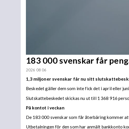
183 000 svenskar får penga
2026 08 06
1,3 miljoner svenskar får nu sitt slutskattebesk
Beskedet gäller dem som inte fick det i april eller juni
Slutskattebeskedet skickas nu ut till 1 368 916 per
På kontot i veckan
De 183 000 svenskar som får återbäring kommer att f
Utbetalningen för den som har anmält bankkonto ko