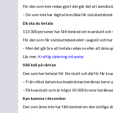
För den som inte redan gjort det går det att anmäla 
– De som inte har digital brevlåda får slutskattebes
Då ska du betala
113 000 personer har fått besked om kvarskatt och s
För den som får slutskattebeskedet i augusti och har
– Men det går bra att betala redan nu eller att dela 
Läs mer:
Kraftig sänkning vid pump
Håll koll på räntan
Den som har betalat för lite skatt och därför får kv
– Från vilket datum kostnadsräntan beräknas beror på
– På kvarskatt som är högst 30 000 kronor beräknas
Kan komma i december
Den som ännu inte har fått besked om den slutliga ska