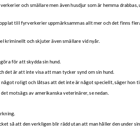
d fyrverkerier och smällare men även husdjur som är hemma drabba
kopplat till fyrverkerier uppmärksammas allt mer och det finns fl
el kriminellt och skjuter även smällare vid nyår.
göra för att skydda sin hund.
h det är att inte visa att man tycker synd om sin hund.
något roligt och låtsas att det inte är något speciellt, säger hon ti
h det motsägs av amerikanska veterinärer, se nedan.
ärkning.
ket så att den verkligen blir rädd utan att man håller den under si