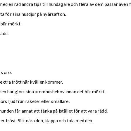
 en rad andra tips till hundägare och flera av dem passar även f
a för sina husdjur på nyårsafton.
blir mörkt.
rädd.
s oro.
r extra trött när kvällen kommer.
 den har gjort sina utomhusbehov innan det blir mörkt.
rs ljud från raketer eller smällare.
unden får annat att tänka på istället för att vara rädd.
er tröst. Sitt nära den, klappa och tala med den.