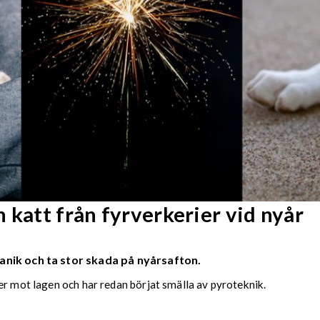
 katt från fyrverkerier vid nyår
anik och ta stor skada på nyårsafton.
er mot lagen och har redan börjat smälla av pyroteknik.