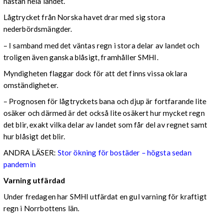
nästan hela landet.
Lågtrycket från Norska havet drar med sig stora
nederbördsmängder.
– I samband med det väntas regn i stora delar av landet och
troligen även ganska blåsigt, framhåller SMHI.
Myndigheten flaggar dock för att det finns vissa oklara
omständigheter.
– Prognosen för lågtryckets bana och djup är fortfarande lite
osäker och därmed är det också lite osäkert hur mycket regn
det blir, exakt vilka delar av landet som får del av regnet samt
hur blåsigt det blir.
ANDRA LÄSER:
Stor ökning för bostäder – högsta sedan
pandemin
Varning utfärdad
Under fredagen har SMHI utfärdat en gul varning för kraftigt
regn i Norrbottens län.