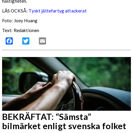
hastigheten.
LÄS OCKSÅ:
Tyskt jättefartyg attackerat
Foto: Joey Huang
Text: Redaktionen
Facebook
Twitter
Email
BEKRÄFTAT: “Sämsta”
bilmärket enligt svenska folket