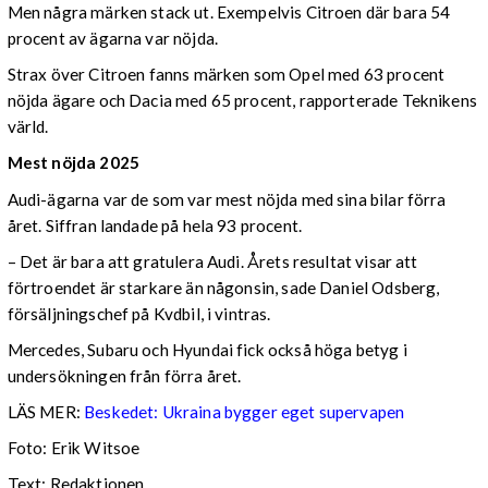
Men några märken stack ut. Exempelvis Citroen där bara 54
procent av ägarna var nöjda.
Strax över Citroen fanns märken som Opel med 63 procent
nöjda ägare och Dacia med 65 procent, rapporterade Teknikens
värld.
Mest nöjda 2025
Audi-ägarna var de som var mest nöjda med sina bilar förra
året. Siffran landade på hela 93 procent.
– Det är bara att gratulera Audi. Årets resultat visar att
förtroendet är starkare än någonsin, sade Daniel Odsberg,
försäljningschef på Kvdbil, i vintras.
Mercedes, Subaru och Hyundai fick också höga betyg i
undersökningen från förra året.
LÄS MER:
Beskedet: Ukraina bygger eget supervapen
Foto: Erik Witsoe
Text: Redaktionen