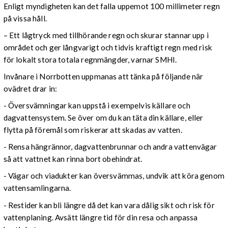
Enligt myndigheten kan det falla uppemot 100 millimeter regn
på vissa håll.
– Ett lågtryck med tillhörande regn och skurar stannar upp i
området och ger långvarigt och tidvis kraftigt regn med risk
för lokalt stora totala regnmängder, varnar SMHI.
Invånare i Norrbotten uppmanas att tänka på följande när
ovädret drar in:
- Översvämningar kan uppstå i exempelvis källare och
dagvattensystem. Se över om du kan täta din källare, eller
flytta på föremål som riskerar att skadas av vatten.
- Rensa hängrännor, dagvattenbrunnar och andra vattenvägar
så att vattnet kan rinna bort obehindrat.
- Vägar och viadukter kan översvämmas, undvik att köra genom
vattensamlingarna.
- Restider kan bli längre då det kan vara dålig sikt och risk för
vattenplaning. Avsätt längre tid för din resa och anpassa