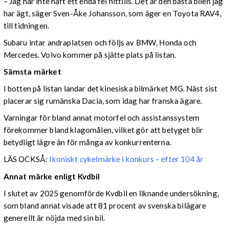
– Jag har inte haft ett enda fel hittills. Det är den bästa bilen jag
har ägt, säger Sven-Åke Johansson, som äger en Toyota RAV4,
till tidningen.
Subaru intar andraplatsen och följs av BMW, Honda och
Mercedes. Volvo kommer på sjätte plats på listan.
Sämsta märket
I botten på listan landar det kinesiska bilmärket MG. Näst sist
placerar sig rumänska Dacia, som idag har franska ägare.
Varningar för bland annat motorfel och assistanssystem
förekommer bland klagomålen, vilket gör att betyget blir
betydligt lägre än för många av konkurrenterna.
LÄS OCKSÅ:
Ikoniskt cykelmärke i konkurs – efter 104 år
Annat märke enligt Kvdbil
I slutet av 2025 genomförde Kvdbil en liknande undersökning,
som bland annat visade att 81 procent av svenska bilägare
generellt är nöjda med sin bil.