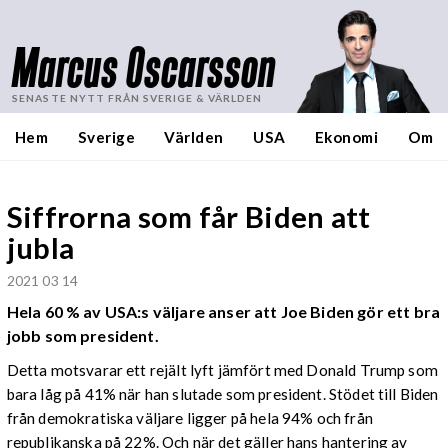
Marcus Oscarsson
SENASTE NYTT FRÅN SVERIGE & VÄRLDEN
Hem
Sverige
Världen
USA
Ekonomi
Om
Siffrorna som får Biden att
jubla
2021 03 14
Hela 60 % av USA:s väljare anser att Joe Biden gör ett bra
jobb som president.
Detta motsvarar ett rejält lyft jämfört med Donald Trump som
bara låg på 41% när han slutade som president. Stödet till Biden
från demokratiska väljare ligger på hela 94% och från
republikanska på 22%. Och när det gäller hans hantering av