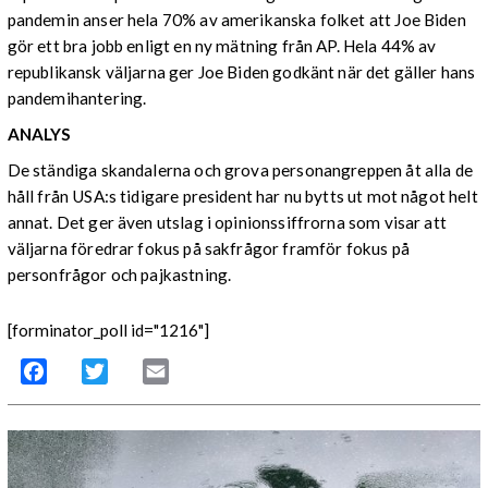
pandemin anser hela 70% av amerikanska folket att Joe Biden
gör ett bra jobb enligt en ny mätning från AP. Hela 44% av
republikansk väljarna ger Joe Biden godkänt när det gäller hans
pandemihantering.
ANALYS
De ständiga skandalerna och grova personangreppen åt alla de
håll från USA:s tidigare president har nu bytts ut mot något helt
annat. Det ger även utslag i opinionssiffrorna som visar att
väljarna föredrar fokus på sakfrågor framför fokus på
personfrågor och pajkastning.
[forminator_poll id="1216"]
Facebook
Twitter
Email