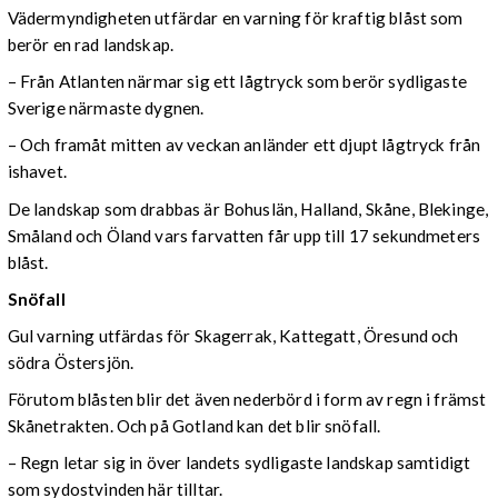
Vädermyndigheten utfärdar en varning för kraftig blåst som
berör en rad landskap.
– Från Atlanten närmar sig ett lågtryck som berör sydligaste
Sverige närmaste dygnen.
– Och framåt mitten av veckan anländer ett djupt lågtryck från
ishavet.
De landskap som drabbas är Bohuslän, Halland, Skåne, Blekinge,
Småland och Öland vars farvatten får upp till 17 sekundmeters
blåst.
Snöfall
Gul varning utfärdas för Skagerrak, Kattegatt, Öresund och
södra Östersjön.
Förutom blåsten blir det även nederbörd i form av regn i främst
Skånetrakten. Och på Gotland kan det blir snöfall.
– Regn letar sig in över landets sydligaste landskap samtidigt
som sydostvinden här tilltar.