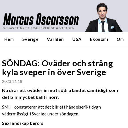
Marcus Oscarsson
SENASTE NYTT FRÅN SVERIGE & VÄRLDEN
Hem
Sverige
Världen
USA
Ekonomi
Om
SÖNDAG: Oväder och sträng
kyla sveper in över Sverige
2023 11 18
Nu drar ett oväder in mot södra landet samtidigt som
det blir mycket kallt i norr.
SMHI konstaterar att det blir ett händelserikt dygn
vädermässigt i Sverige under söndagen.
Sex landskap berörs