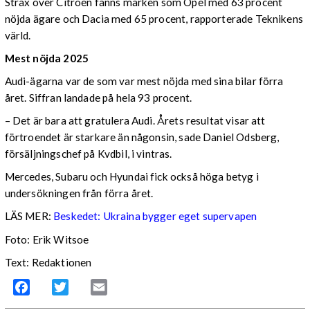
Strax över Citroen fanns märken som Opel med 63 procent
nöjda ägare och Dacia med 65 procent, rapporterade Teknikens
värld.
Mest nöjda 2025
Audi-ägarna var de som var mest nöjda med sina bilar förra
året. Siffran landade på hela 93 procent.
– Det är bara att gratulera Audi. Årets resultat visar att
förtroendet är starkare än någonsin, sade Daniel Odsberg,
försäljningschef på Kvdbil, i vintras.
Mercedes, Subaru och Hyundai fick också höga betyg i
undersökningen från förra året.
LÄS MER:
Beskedet: Ukraina bygger eget supervapen
Foto: Erik Witsoe
Text: Redaktionen
Facebook
Twitter
Email