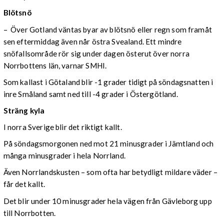
Blötsnö
– Över Gotland väntas byar av blötsnö eller regn som framåt
sen eftermiddag även når östra Svealand. Ett mindre
snöfallsområde rör sig under dagen österut över norra
Norrbottens län, varnar SMHI.
Som kallast i Götaland blir -1 grader tidigt på söndagsnatten i
inre Småland samt ned till -4 grader i Östergötland.
Sträng kyla
I norra Sverige blir det riktigt kallt.
På söndagsmorgonen ned mot 21 minusgrader i Jämtland och
många minusgrader i hela Norrland.
Även Norrlandskusten – som ofta har betydligt mildare väder –
får det kallt.
Det blir under 10 minusgrader hela vägen från Gävleborg upp
till Norrbotten.