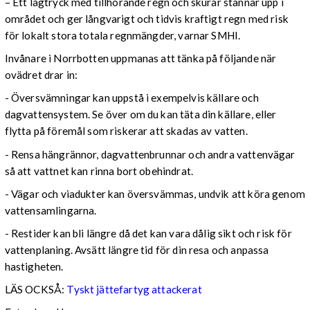
– Ett lågtryck med tillhörande regn och skurar stannar upp i
området och ger långvarigt och tidvis kraftigt regn med risk
för lokalt stora totala regnmängder, varnar SMHI.
Invånare i Norrbotten uppmanas att tänka på följande när
ovädret drar in:
- Översvämningar kan uppstå i exempelvis källare och
dagvattensystem. Se över om du kan täta din källare, eller
flytta på föremål som riskerar att skadas av vatten.
- Rensa hängrännor, dagvattenbrunnar och andra vattenvägar
så att vattnet kan rinna bort obehindrat.
- Vägar och viadukter kan översvämmas, undvik att köra genom
vattensamlingarna.
- Restider kan bli längre då det kan vara dålig sikt och risk för
vattenplaning. Avsätt längre tid för din resa och anpassa
hastigheten.
LÄS OCKSÅ:
Tyskt jättefartyg attackerat