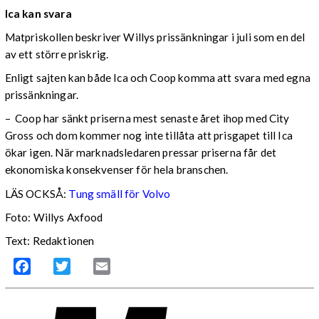
Ica kan svara
Matpriskollen beskriver Willys prissänkningar i juli som en del
av ett större priskrig.
Enligt sajten kan både Ica och Coop komma att svara med egna
prissänkningar.
– Coop har sänkt priserna mest senaste året ihop med City
Gross och dom kommer nog inte tillåta att prisgapet till Ica
ökar igen. När marknadsledaren pressar priserna får det
ekonomiska konsekvenser för hela branschen.
LÄS OCKSÅ:
Tung smäll för Volvo
Foto: Willys Axfood
Text: Redaktionen
Facebook
Twitter
Email