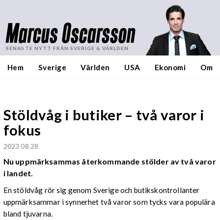
Marcus Oscarsson
SENASTE NYTT FRÅN SVERIGE & VÄRLDEN
Hem
Sverige
Världen
USA
Ekonomi
Om
Stöldvåg i butiker – två varor i
fokus
2023 08 28
Nu uppmärksammas återkommande stölder av två varor
i landet.
En stöldvåg rör sig genom Sverige och butikskontrollanter
uppmärksammar i synnerhet två varor som tycks vara populära
bland tjuvarna.