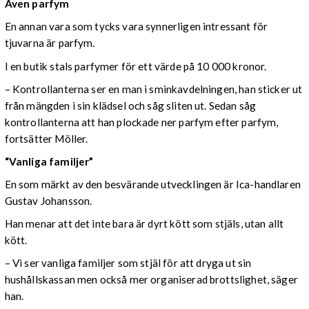
Även parfym
En annan vara som tycks vara synnerligen intressant för
tjuvarna är parfym.
I en butik stals parfymer för ett värde på 10 000 kronor.
– Kontrollanterna ser en man i sminkavdelningen, han sticker ut
från mängden i sin klädsel och såg sliten ut. Sedan såg
kontrollanterna att han plockade ner parfym efter parfym,
fortsätter Möller.
“Vanliga familjer”
En som märkt av den besvärande utvecklingen är Ica-handlaren
Gustav Johansson.
Han menar att det inte bara är dyrt kött som stjäls, utan allt
kött.
– Vi ser vanliga familjer som stjäl för att dryga ut sin
hushållskassan men också mer organiserad brottslighet, säger
han.