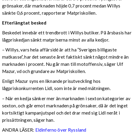
grönsaker, där marknaden höjde 0,7 procent medan Willys
sänkte 0,6 procent, rapporterar Matpriskollen.
Efterlängtat besked
Beskedet innebär ett trendbrott i Willys butiker. På årsbasis har
lågpriskedjan sänkt matpriserna minst av alla kedjor.
– Willys, vars hela affärsidé är att ha ”Sveriges billigaste
matkasse”, har det senaste året faktiskt sänkt något mindre än
marknaden i procent. Nu går man till motoffensiv, säger Ulf
Mazur, vd och grundare av Matpriskollen.
Enligt Mazur syns en liknande prisutveckling hos
lågpriskonkurrenten Lidl, som inte är med mätningen.
– När en kedja sänker mer än marknaden i sexton kategorier av
sexton, och går emot marknaden på grönsaker, då är det inget
kortsiktigt kampanjutspel och det drar med sig Lidl neråt i
prissättningen, säger han.
ANDRA LÄSER:
Eldinferno över Ryssland