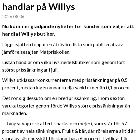
handlar på Willys
2026 08 06
Nu kommer glädjande nyheter för kunder som väljer att
handla i Willys butiker.
Lågprisjätten toppar en åtråvärd lista som publicerats av
jämförelsesajten Matpriskollen.
Listan handlar om vilka livsmedelsbutiker som genomfört
störst prissänkningar i juli.
Willys utklassar konkurrenterna med prissänkningar på 0,5
procent, medan ingen annan kedja sänkte mer än 0,1 procent.
Det rör sig dessuto om en bred prissänkning. Inom sexton
varukategorier genomförde Willys större prissänkningar än
marknaden.
– Tyngst väger skafferi, snacks och mejeri, som står för 57
procent av hela sänkningen. Frukt & bär, där rörelserna alltid är
stora av säsongsskäl, förklarar bara 6 procent. Tydligast är