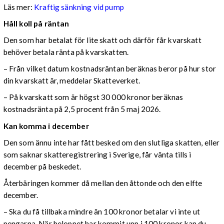
Läs mer:
Kraftig sänkning vid pump
Håll koll på räntan
Den som har betalat för lite skatt och därför får kvarskatt
behöver betala ränta på kvarskatten.
– Från vilket datum kostnadsräntan beräknas beror på hur stor
din kvarskatt är, meddelar Skatteverket.
– På kvarskatt som är högst 30 000 kronor beräknas
kostnadsränta på 2,5 procent från 5 maj 2026.
Kan komma i december
Den som ännu inte har fått besked om den slutliga skatten, eller
som saknar skatteregistrering i Sverige, får vänta tills i
december på beskedet.
Återbäringen kommer då mellan den åttonde och den elfte
december.
– Ska du få tillbaka mindre än 100 kronor betalar vi inte ut
pengarna. När beloppet har kommit upp i 100 kronor kan du