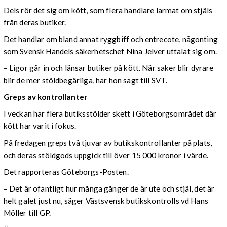
Dels rör det sig om kött, som flera handlare larmat om stjäls
från deras butiker.
Det handlar om bland annat ryggbiff och entrecote, någonting
som Svensk Handels säkerhetschef Nina Jelver uttalat sig om.
– Ligor går in och länsar butiker på kött. När saker blir dyrare
blir de mer stöldbegärliga, har hon sagt till SVT.
Greps av kontrollanter
I veckan har flera butiksstölder skett i Göteborgsområdet där
kött har varit i fokus.
På fredagen greps två tjuvar av butikskontrollanter på plats,
och deras stöldgods uppgick till över 15 000 kronor i värde.
Det rapporteras Göteborgs-Posten.
– Det är ofantligt hur många gånger de är ute och stjäl, det är
helt galet just nu, säger Västsvensk butikskontrolls vd Hans
Möller till GP.