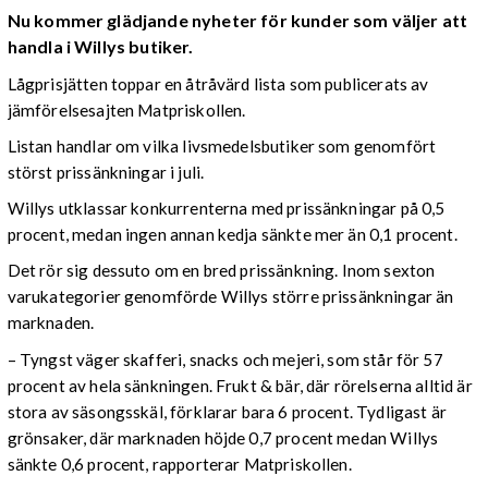
Nu kommer glädjande nyheter för kunder som väljer att
handla i Willys butiker.
Lågprisjätten toppar en åtråvärd lista som publicerats av
jämförelsesajten Matpriskollen.
Listan handlar om vilka livsmedelsbutiker som genomfört
störst prissänkningar i juli.
Willys utklassar konkurrenterna med prissänkningar på 0,5
procent, medan ingen annan kedja sänkte mer än 0,1 procent.
Det rör sig dessuto om en bred prissänkning. Inom sexton
varukategorier genomförde Willys större prissänkningar än
marknaden.
– Tyngst väger skafferi, snacks och mejeri, som står för 57
procent av hela sänkningen. Frukt & bär, där rörelserna alltid är
stora av säsongsskäl, förklarar bara 6 procent. Tydligast är
grönsaker, där marknaden höjde 0,7 procent medan Willys
sänkte 0,6 procent, rapporterar Matpriskollen.