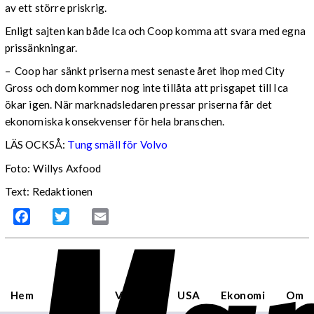
av ett större priskrig.
Enligt sajten kan både Ica och Coop komma att svara med egna
prissänkningar.
– Coop har sänkt priserna mest senaste året ihop med City
Gross och dom kommer nog inte tillåta att prisgapet till Ica
ökar igen. När marknadsledaren pressar priserna får det
ekonomiska konsekvenser för hela branschen.
LÄS OCKSÅ:
Tung smäll för Volvo
Foto: Willys Axfood
Text: Redaktionen
Facebook
Twitter
Email
Hem
Sverige
Världen
USA
Ekonomi
Om