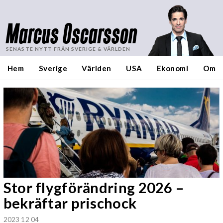
Marcus Oscarsson
SENASTE NYTT FRÅN SVERIGE & VÄRLDEN
Hem
Sverige
Världen
USA
Ekonomi
Om
Stor flygförändring 2026 –
bekräftar prischock
2023 12 04