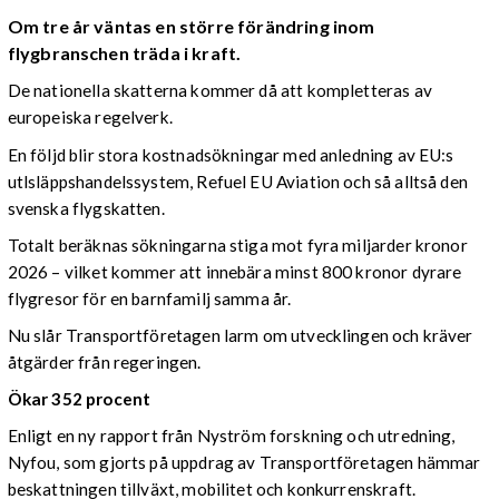
Om tre år väntas en större förändring inom
flygbranschen träda i kraft.
De nationella skatterna kommer då att kompletteras av
europeiska regelverk.
En följd blir stora kostnadsökningar med anledning av EU:s
utlsläppshandelssystem, Refuel EU Aviation och så alltså den
svenska flygskatten.
Totalt beräknas sökningarna stiga mot fyra miljarder kronor
2026 – v
ilket kommer att innebära minst 800 kronor dyrare
flygresor för en barnfamilj samma år.
Nu slår Transportföretagen larm om utvecklingen och kräver
åtgärder från regeringen.
Ökar 352 procent
Enligt en ny rapport från Nyström forskning och utredning,
Nyfou, som gjorts på uppdrag av Transportföretagen hämmar
beskattningen tillväxt, mobilitet och konkurrenskraft.