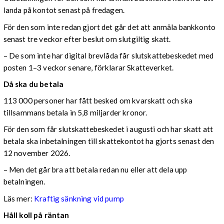
landa på kontot senast på fredagen.
För den som inte redan gjort det går det att anmäla bankkonto
senast tre veckor efter beslut om slutgiltig skatt.
– De som inte har digital brevlåda får slutskattebeskedet med
posten 1–3 veckor senare, förklarar Skatteverket.
Då ska du betala
113 000 personer har fått besked om kvarskatt och ska
tillsammans betala in 5,8 miljarder kronor.
För den som får slutskattebeskedet i augusti och har skatt att
betala ska inbetalningen till skattekontot ha gjorts senast den
12 november 2026.
– Men det går bra att betala redan nu eller att dela upp
betalningen.
Läs mer:
Kraftig sänkning vid pump
Håll koll på räntan