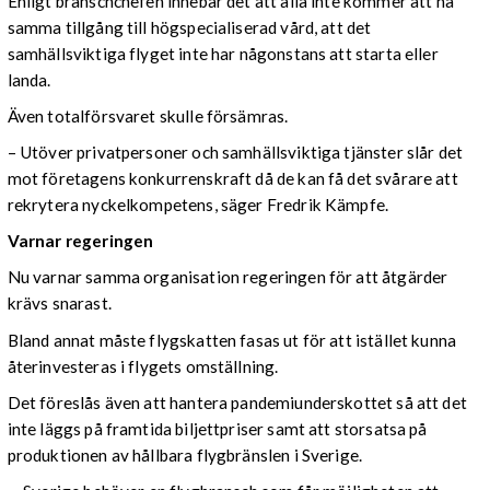
Enligt branschchefen innebär det att alla inte kommer att ha
samma tillgång till högspecialiserad vård, att det
samhällsviktiga flyget inte har någonstans att starta eller
landa.
Även totalförsvaret skulle försämras.
– Utöver privatpersoner och samhällsviktiga tjänster slår det
mot företagens konkurrenskraft då de kan få det svårare att
rekrytera nyckelkompetens, säger Fredrik Kämpfe.
Varnar regeringen
Nu varnar samma organisation regeringen för att åtgärder
krävs snarast.
Bland annat måste flygskatten fasas ut för att istället kunna
återinvesteras i flygets omställning.
Det föreslås även att hantera pandemiunderskottet så att det
inte läggs på framtida biljettpriser samt att storsatsa på
produktionen av hållbara flygbränslen i Sverige.