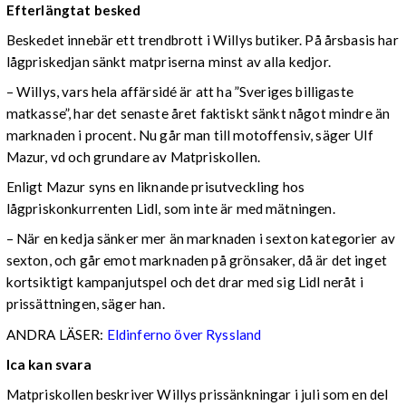
Efterlängtat besked
Beskedet innebär ett trendbrott i Willys butiker. På årsbasis har
lågpriskedjan sänkt matpriserna minst av alla kedjor.
– Willys, vars hela affärsidé är att ha ”Sveriges billigaste
matkasse”, har det senaste året faktiskt sänkt något mindre än
marknaden i procent. Nu går man till motoffensiv, säger Ulf
Mazur, vd och grundare av Matpriskollen.
Enligt Mazur syns en liknande prisutveckling hos
lågpriskonkurrenten Lidl, som inte är med mätningen.
– När en kedja sänker mer än marknaden i sexton kategorier av
sexton, och går emot marknaden på grönsaker, då är det inget
kortsiktigt kampanjutspel och det drar med sig Lidl neråt i
prissättningen, säger han.
ANDRA LÄSER:
Eldinferno över Ryssland
Ica kan svara
Matpriskollen beskriver Willys prissänkningar i juli som en del