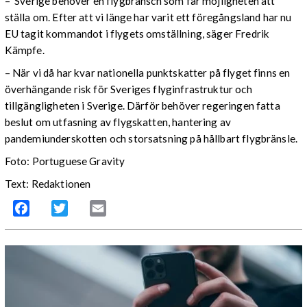
– Sverige behöver en flygbransch som får möjligheten att
ställa om. Efter att vi länge har varit ett föregångsland har nu
EU tagit kommandot i flygets omställning, säger Fredrik
Kämpfe.
– När vi då har kvar nationella punktskatter på flyget finns en
överhängande risk för Sveriges flyginfrastruktur och
tillgängligheten i Sverige. Därför behöver regeringen fatta
beslut om utfasning av flygskatten, hantering av
pandemiunderskotten och storsatsning på hållbart flygbränsle.
Foto: Portuguese Gravity
Text: Redaktionen
Facebook
Twitter
Email