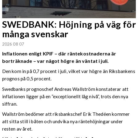
SWEDBANK: Höjning på väg för
många svenskar
2026 08 07
Inflationen enligt KPIF – där räntekostnaderna är
borträknade – var något högre än väntat i juli.
Den kom in på 0,7 procent i juli, vilket var högre än Riksbankens
prognos på 0,5 procent.
Swedbanks prognoschef Andreas Wallström konstaterar att
inflationen ligger på en ”exceptionellt låg nivå”, trots den nya
siffran.
Wallström bedömer att riksbankschef Erik Thedéen kommer
att sitta still i båten och undvika nya räntehöjningar under
resten av året.