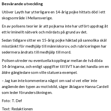
Besvärande utveckling
Utöver Layth har ytterligare en 14-årig pojke hittats död i ett
skogsområde i Mellansverige.
En av polisens teorier är att pojkarna inte har utfört uppdrag åt
ett kriminellt nätverk och mördats på grund av det.
Sedan tidigare sitter en 15-årig pojke häktad på sannolika skäl
misstänkt för medhjälp till människorov, och rubriceringen har
sedermera ändrats till medhjälp till mord.
Polisen utreder nu eventuella kopplingar mellan de två döda
14-åringarna, och enligt uppgifter till SVT kan det handla om en
äldre gängledare som ville statuera exempel.
– Jag kan inte kommentera något om vad vi vet eller inte
angående den typen av motivbild, säger åklagare Hanna Cardell
som leder förundersökningen.
Foto: T. Def
Text: Redaktionen