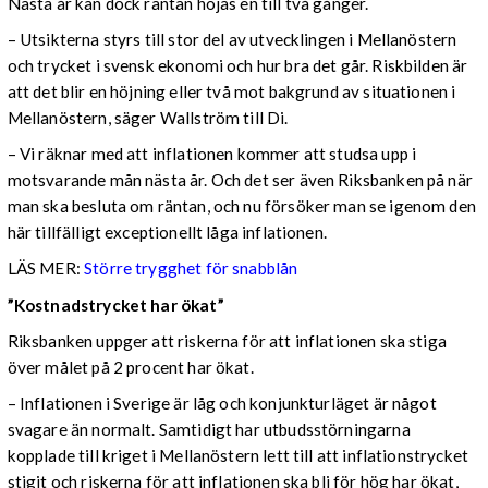
Nästa år kan dock räntan höjas en till två gånger.
– Utsikterna styrs till stor del av utvecklingen i Mellanöstern
och trycket i svensk ekonomi och hur bra det går. Riskbilden är
att det blir en höjning eller två mot bakgrund av situationen i
Mellanöstern, säger Wallström till Di.
– Vi räknar med att inflationen kommer att studsa upp i
motsvarande mån nästa år. Och det ser även Riksbanken på när
man ska besluta om räntan, och nu försöker man se igenom den
här tillfälligt exceptionellt låga inflationen.
LÄS MER:
Större trygghet för snabblån
”Kostnadstrycket har ökat”
Riksbanken uppger att riskerna för att inflationen ska stiga
över målet på 2 procent har ökat.
– Inflationen i Sverige är låg och konjunkturläget är något
svagare än normalt. Samtidigt har utbudsstörningarna
kopplade till kriget i Mellanöstern lett till att inflationstrycket
stigit och riskerna för att inflationen ska bli för hög har ökat,