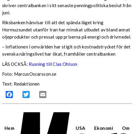
skriver centralbanken i sitt senaste penningpolitiska beslut från
juni.
Riksbanken hänvisar till att det spända läget kring
Hormuzsundet utanför Iran har minskat utbudet av bland annat
oljeprodukter och pressat upp priserna på energi och drivmedel.
– Inflationen i omvärlden har stigit och kostnadstrycket för det
svenska näringslivet har ökat, framhåller centralbanken
LÄS OCKSÅ:
Rusning till Clas Ohlson
Foto: MarcusOscarsson.se
Text: Redaktionen
Facebook
Twitter
Email
Hem
Sverige
Världen
USA
Ekonomi
Om