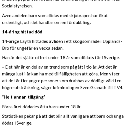
Socialstyrelsen.
Även andelen barn som dödas med skjutvapen har ökat
ordentligt, och det handlar om en fördubbling.
14-åring hittad död
14-årige Layth hittades avliden i ett skogsområde i Upplands-
Bro för ungefär en vecka sedan.
Han är det sjätte offret under 18 år som dödats i år i Sverige.
– Det här är en del av en trend som pågått i tio år. Att det är
många just i år kan ha med tillfälligheten att göra. Men vi ser
att det är fler yngre personer som drabbas av dödligt våld i en
högre utsträckning, säger kriminologen Sven Granath till TV4.
“Helt annan tillgång”
Förra året dödades åtta barn under 18 år.
Statistiken pekar på att det blir allt vanligare att barn och unga
dödas i Sverige.