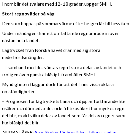
I norr blir det svalare med 12–18 grader, uppger SMHI.
Stort regnoväder på väg
Den som hoppas på sommarvärme efter helgen lär bli besviken.
Under måndagen drar ett omfattande regnområde in över
nästan hela landet.
Lågtrycket från Norska havet drar med sig stora
nederbördsmängder.
– I samband med det väntas regn i stora delar av landet och
troligen även ganska blåsigt, framhåller SMHI.
Myndigheten flaggar dock för att det finns vissa oklara
omständigheter.
– Prognosen för lågtryckets bana och djup är fortfarande lite
osäker och därmed är det också lite osäkert hur mycket regn
det blir, exakt vilka delar av landet som får del av regnet samt
hur blåsigt det blir.
ANDRA LÄSER:
Stor ökning för bostäder – högsta sedan