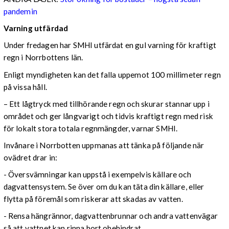
pandemin
Varning utfärdad
Under fredagen har SMHI utfärdat en gul varning för kraftigt
regn i Norrbottens län.
Enligt myndigheten kan det falla uppemot 100 millimeter regn
på vissa håll.
– Ett lågtryck med tillhörande regn och skurar stannar upp i
området och ger långvarigt och tidvis kraftigt regn med risk
för lokalt stora totala regnmängder, varnar SMHI.
Invånare i Norrbotten uppmanas att tänka på följande när
ovädret drar in:
- Översvämningar kan uppstå i exempelvis källare och
dagvattensystem. Se över om du kan täta din källare, eller
flytta på föremål som riskerar att skadas av vatten.
- Rensa hängrännor, dagvattenbrunnar och andra vattenvägar
så att vattnet kan rinna bort obehindrat.