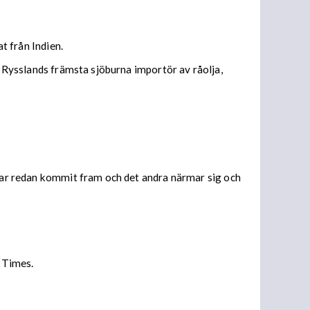
t från Indien.
t Rysslands främsta sjöburna importör av råolja,
 har redan kommit fram och det andra närmar sig och
l Times.