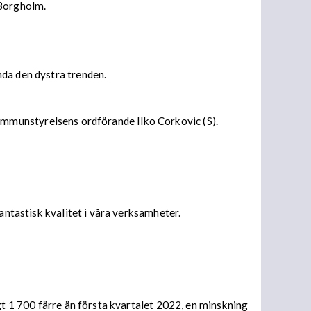
 Borgholm.
nda den dystra trenden.
r kommunstyrelsens ordförande Ilko Corkovic (S).
antastisk kvalitet i våra verksamheter.
gt 1 700 färre än första kvartalet 2022, en minskning