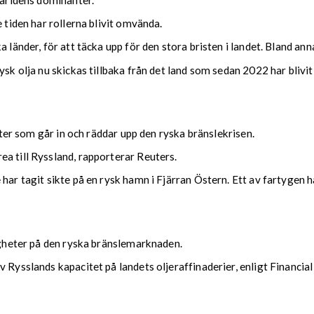
världens dominanter.
 tiden har rollerna blivit omvända.
 länder, för att täcka upp för den stora bristen i landet. Bland anna
ysk olja nu skickas tillbaka från det land som sedan 2022 har blivi
tater som går in och räddar upp den ryska bränslekrisen.
a till Ryssland, rapporterar Reuters.
 har tagit sikte på en rysk hamn i Fjärran Östern. Ett av fartygen
righeter på den ryska bränslemarknaden.
 Rysslands kapacitet på landets oljeraffinaderier, enligt Financia