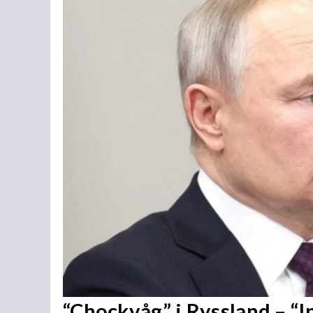
“Chockvåg” i Ryssland – “