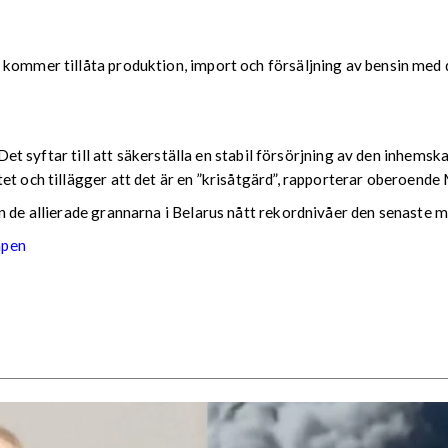
 kommer tillåta produktion, import och försäljning av bensin med d
r. Det syftar till att säkerställa en stabil försörjning av den inh
tet och tillägger att det är en ”krisåtgärd”, rapporterar oberoen
n de allierade grannarna i Belarus nått rekordnivåer den senaste 
apen