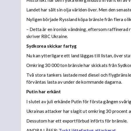
Historiskt har den ryska energiindustrin varit en av 
Landet har sålt sin olja världen över. Men den senaste
Nyligen började Ryssland köpa bränsle från flera olika
– Detta är en ironisk vändning, eftersom raffinerad r
skriver RBC Ukraine.
Sydkorea skickar fartyg
Nu kan ytterligare ett land läggas till listan, över s
Omkring 30 000 ton bränsle har skickats från Sydkore
Två stora tankers lastade med diesel och flygbränsle
förväntas lasta av under de kommande dagarna.
Putin har erkänt
I slutet av juli erkände Putin för första gången svå
Ukrainas attacker har slagit ut omkring 30 procent av
Dessutom har ett exportförbud införts för bränsle.
ANDRA LÄSER:
Tyskt jättefartyg attackerat