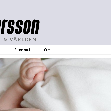
rsson
E & VÄRLDEN
A
Ekonomi
Om