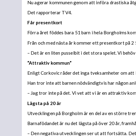
Nu agerar kommunen genom att införa drastiska åtgär
Det rapporterar TV4.
Får presentkort
Förra året föddes bara 51 barn i hela Borgholms kom
Från och med nästa år kommer ett presentkort på 2 
– Det är en liten pusselbit i det stora spelet. Vi beh
“Attraktiv kommun”
Enligt Corkovic råder det inga tveksamheter om att
Han tror inte att barnen nödvändigtvis har någon a
– Jag tror inte på det. Vi vet att vi är en attraktiv
Lägsta på 20 år
Utvecklingen på Borgholm är en del av en större trend,
Barnafödandet är nu det lägsta på över 20 år, framhål
– Den negativa utvecklingen ser ut att fortsätta. De