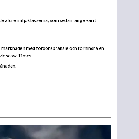
e äldre miljöklasserna, som sedan länge varit
emska marknaden med fordonsbränsle och förhindra en
de Moscow Times.
månaden.