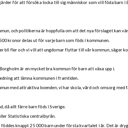
der för att försöka locka till sig människor som vill föda barn i
mun, och politikerna är hoppfulla om att det nya förslaget kan vä
500 kronor delas ut för varje barn som föds i kommunen.
över bli fler och vi vill att ungdomar flyttar till vår kommun, säge
 Borgholm är en mycket bra kommun för barn att växa upp i.
nledning att lämna kommunen i framtiden.
 kommun med attraktiva boenden, vi har skola, vård och omsorg med f
 då allt färre barn föds i Sverige.
ler Statistiska centralbyrån.
t föddes knappt 25 000 barn under första kvartalet i år. Det är dry