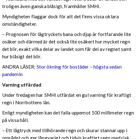
troligen även ganska blåsigt, framhåller SMHI.
Myndigheten flaggar dock för att det finns vissa oklara
omständigheter.
– Prognosen för lågtryckets bana och djup är fortfarande lite
osäker och därmed är det också lite osäkert hur mycket regn
det blir, exakt vilka delar av landet som får del av regnet samt
hur blåsigt det blir.
ANDRA LÄSER:
Stor ökning för bostäder – högsta sedan
pandemin
Varning utfärdad
Under fredagen har SMHI utfärdat en gul varning för kraftigt
regn i Norrbottens län.
Enligt myndigheten kan det falla uppemot 100 millimeter regn
på vissa håll.
– Ett lågtryck med tillhörande regn och skurar stannar upp i
området och ger långvarigt och tidvis kraftigt regn med risk