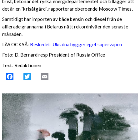
brist, betonar det ryska energidepartementet och tillägger att
det är en ”krisåtgärd”, rapporterar oberoende Moscow Times.
Samtidigt har importen av både bensin och diesel från de
allierade grannarna i Belarus nått rekordnivåer den senaste
månaden.
LÄS OCKSÅ:
Beskedet: Ukraina bygger eget supervapen
Foto: D. Bernard resp President of Russia Office
Text: Redaktionen
Facebook
Twitter
Email