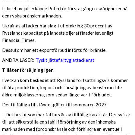
I slutet av juli erkände Putin för första gången svårigheter på
den ryska bränslemarknaden.
Ukrainas attacker har slagit ut omkring 30 procent av
Rysslands kapacitet på landets oljeraffinaderier, enligt
Financial Times.
Dessutom har ett exportförbud införts för bränsle.
ANDRA LÄSER:
Tyskt jättefartyg attackerat
Tillåter försäljning igen
I veckan kom beskedet att Ryssland fortsättningsvis kommer
tillåta produktion, import och försäljning av bensin med de
äldre miljöklasserna, som sedan länge varit förbjudet.
Det tillfälliga tillståndet gäller till sommaren 2027.
– Det beslut som har fattats är av tillfällig karaktär. Det syftar
till att säkerställa en stabil försörjning av den inhemska
marknaden med fordonsbränsle och förhindra en eventuell