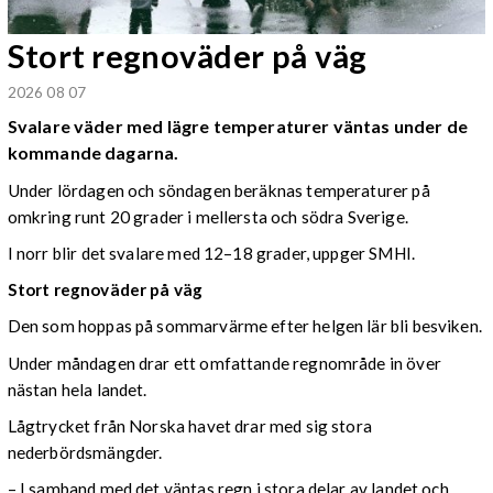
Stort regnoväder på väg
2026 08 07
Svalare väder med lägre temperaturer väntas under de
kommande dagarna.
Under lördagen och söndagen beräknas temperaturer på
omkring runt 20 grader i mellersta och södra Sverige.
I norr blir det svalare med 12–18 grader, uppger SMHI.
Stort regnoväder på väg
Den som hoppas på sommarvärme efter helgen lär bli besviken.
Under måndagen drar ett omfattande regnområde in över
nästan hela landet.
Lågtrycket från Norska havet drar med sig stora
nederbördsmängder.
– I samband med det väntas regn i stora delar av landet och