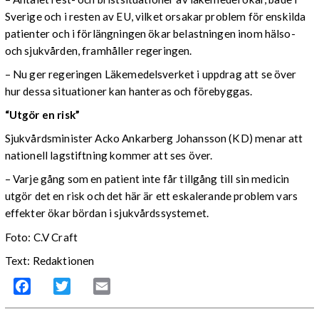
Sverige och i resten av EU, vilket orsakar problem för enskilda
patienter och i förlängningen ökar belastningen inom hälso-
och sjukvården, framhåller regeringen.
– Nu ger regeringen Läkemedelsverket i uppdrag att se över
hur dessa situationer kan hanteras och förebyggas.
“Utgör en risk”
Sjukvårdsminister Acko Ankarberg Johansson (KD) menar att
nationell lagstiftning kommer att ses över.
– Varje gång som en patient inte får tillgång till sin medicin
utgör det en risk och det här är ett eskalerande problem vars
effekter ökar bördan i sjukvårdssystemet.
Foto: C.V Craft
Text: Redaktionen
Facebook
Twitter
Email