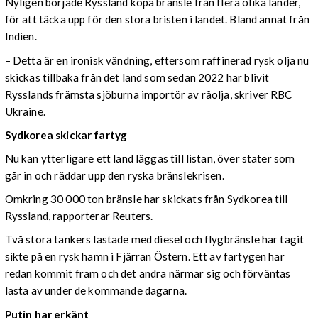
Nyligen började Ryssland köpa bränsle från flera olika länder,
för att täcka upp för den stora bristen i landet. Bland annat från
Indien.
– Detta är en ironisk vändning, eftersom raffinerad rysk olja nu
skickas tillbaka från det land som sedan 2022 har blivit
Rysslands främsta sjöburna importör av råolja, skriver RBC
Ukraine.
Sydkorea skickar fartyg
Nu kan ytterligare ett land läggas till listan, över stater som
går in och räddar upp den ryska bränslekrisen.
Omkring 30 000 ton bränsle har skickats från Sydkorea till
Ryssland, rapporterar Reuters.
Två stora tankers lastade med diesel och flygbränsle har tagit
sikte på en rysk hamn i Fjärran Östern. Ett av fartygen har
redan kommit fram och det andra närmar sig och förväntas
lasta av under de kommande dagarna.
Putin har erkänt