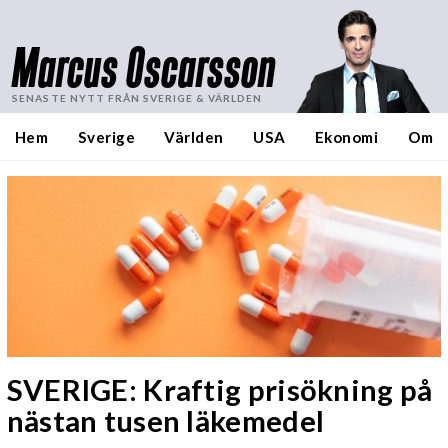
Marcus Oscarsson
SENASTE NYTT FRÅN SVERIGE & VÄRLDEN
Hem
Sverige
Världen
USA
Ekonomi
Om
SVERIGE: Kraftig prisökning på
nästan tusen läkemedel