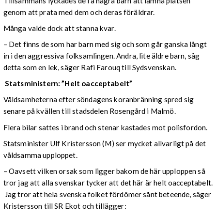
Tillsammans lyckades de få några barn att lämna platsen
genom att prata med dem och deras föräldrar.
Många valde dock att stanna kvar.
– Det finns de som har barn med sig och som går ganska långt
in i den aggressiva folksamlingen. Andra, lite äldre barn, såg
detta som en lek, säger Rafi Farouq till Sydsvenskan.
Statsministern: ”Helt oacceptabelt”
Våldsamheterna efter söndagens koranbränning spred sig
senare på kvällen till stadsdelen Rosengård i Malmö.
Flera bilar sattes i brand och stenar kastades mot polisfordon.
Statsminister Ulf Kristersson (M) ser mycket allvarligt på det
våldsamma upploppet.
– Oavsett vilken orsak som ligger bakom de här upploppen så
tror jag att alla svenskar tycker att det här är helt oacceptabelt.
Jag tror att hela svenska folket fördömer sånt beteende, säger
Kristersson till SR Ekot och tillägger: