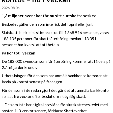
2026 08 06
1,3 miljoner svenskar får nu sitt slutskattebesked.
Beskedet gäller dem som inte fick det i april eller juni.
Slutskattebeskedet skickas nu ut till 1 368 916 personer, varav
183 105 personer får skatteåterbäring medan 113 051
personer har kvarskatt att betala.
På kontot i veckan
De 183 000 svenskar som får återbäring kommer att få dela på
2,7 miljarder kronor.
Utbetalningen för den som har anmält bankkonto kommer att
landa på kontot senast på fredagen.
För den som inte redan gjort det går det att anmäla bankkonto
senast tre veckor efter beslut om slutgiltig skatt.
– De som inte har digital brevlåda får slutskattebeskedet med
posten 1–3 veckor senare, förklarar Skatteverket.