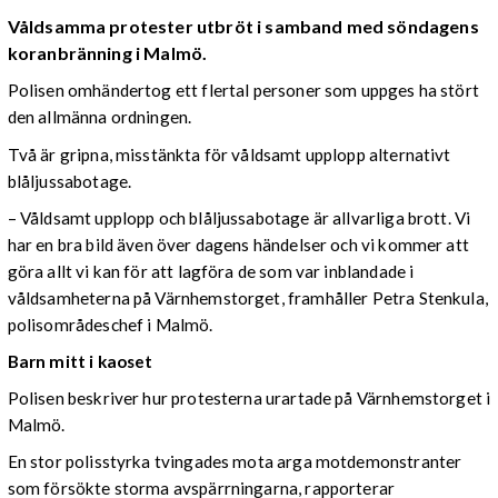
Våldsamma protester utbröt i samband med söndagens
koranbränning i Malmö.
Polisen omhändertog ett flertal personer som uppges ha stört
den allmänna ordningen.
Två är gripna, misstänkta för våldsamt upplopp alternativt
blåljussabotage.
– Våldsamt upplopp och blåljussabotage är allvarliga brott. Vi
har en bra bild även över dagens händelser och vi kommer att
göra allt vi kan för att lagföra de som var inblandade i
våldsamheterna på Värnhemstorget, framhåller Petra Stenkula,
polisområdeschef i Malmö.
Barn mitt i kaoset
Polisen beskriver hur protesterna urartade på Värnhemstorget i
Malmö.
En stor polisstyrka tvingades mota arga motdemonstranter
som försökte storma avspärrningarna, rapporterar