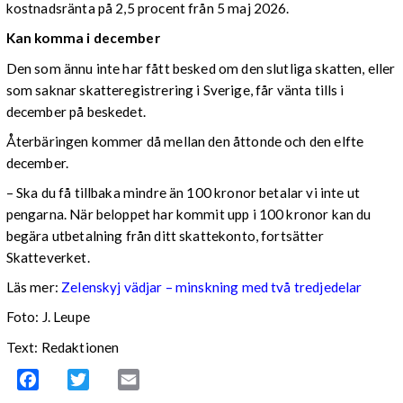
kostnadsränta på 2,5 procent från 5 maj 2026.
Kan komma i december
Den som ännu inte har fått besked om den slutliga skatten, eller
som saknar skatteregistrering i Sverige, får vänta tills i
december på beskedet.
Återbäringen kommer då mellan den åttonde och den elfte
december.
– Ska du få tillbaka mindre än 100 kronor betalar vi inte ut
pengarna. När beloppet har kommit upp i 100 kronor kan du
begära utbetalning från ditt skattekonto, fortsätter
Skatteverket.
Läs mer:
Zelenskyj vädjar – minskning med två tredjedelar
Foto:
J. Leupe
Text: Redaktionen
Facebook
Twitter
Email