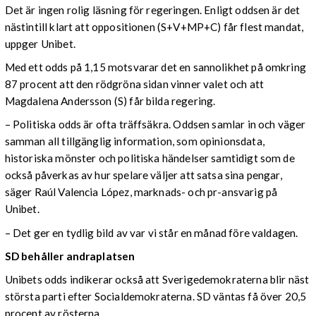
Det är ingen rolig läsning för regeringen. Enligt oddsen är det
nästintill klart att oppositionen (S+V+MP+C) får flest mandat,
uppger Unibet.
Med ett odds på 1,15 motsvarar det en sannolikhet på omkring
87 procent att den rödgröna sidan vinner valet och att
Magdalena Andersson (S) får bilda regering.
– Politiska odds är ofta träffsäkra. Oddsen samlar in och väger
samman all tillgänglig information, som opinionsdata,
historiska mönster och politiska händelser samtidigt som de
också påverkas av hur spelare väljer att satsa sina pengar,
säger Raúl Valencia López, marknads- och pr-ansvarig på
Unibet.
– Det ger en tydlig bild av var vi står en månad före valdagen.
SD behåller andraplatsen
Unibets odds indikerar också att Sverigedemokraterna blir näst
största parti efter Socialdemokraterna. SD väntas få över 20,5
procent av rösterna.