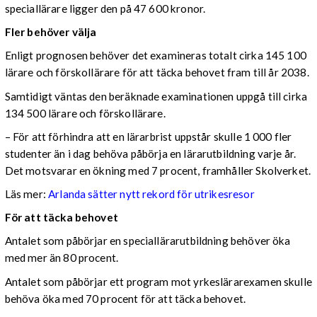
speciallärare ligger den på 47 600 kronor.
Fler behöver välja
Enligt prognosen behöver det examineras totalt cirka 145 100
lärare och förskollärare för att täcka behovet fram till år 2038.
Samtidigt väntas den beräknade examinationen uppgå till cirka
134 500 lärare och förskollärare.
– För att förhindra att en lärarbrist uppstår skulle 1 000 fler
studenter än i dag behöva påbörja en lärarutbildning varje år.
Det motsvarar en ökning med 7 procent, framhåller Skolverket.
Läs mer:
Arlanda sätter nytt rekord för utrikesresor
För att täcka behovet
Antalet som påbörjar en speciallärarutbildning behöver öka
med mer än 80 procent.
Antalet som påbörjar ett program mot yrkeslärarexamen skulle
behöva öka med 70 procent för att täcka behovet.