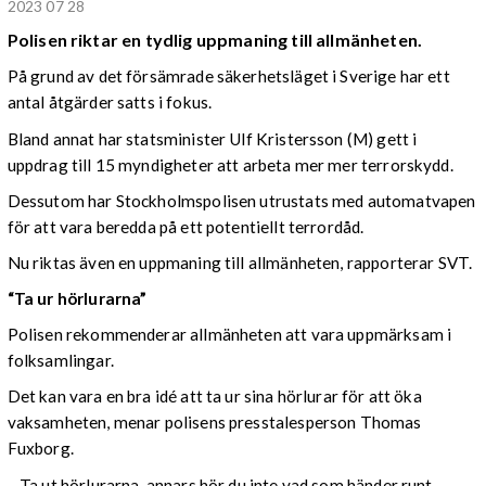
2023 07 28
Polisen riktar en tydlig uppmaning till allmänheten.
På grund av det försämrade säkerhetsläget i Sverige har ett
antal åtgärder satts i fokus.
Bland annat har statsminister Ulf Kristersson (M) gett i
uppdrag till 15 myndigheter att arbeta mer mer terrorskydd.
Dessutom har Stockholmspolisen utrustats med automatvapen
för att vara beredda på ett potentiellt terrordåd.
Nu riktas även en uppmaning till allmänheten, rapporterar SVT.
“Ta ur hörlurarna”
Polisen rekommenderar allmänheten att vara uppmärksam i
folksamlingar.
Det kan vara en bra idé att ta ur sina hörlurar för att öka
vaksamheten, menar polisens presstalesperson Thomas
Fuxborg.
– Ta ut hörlurarna, annars hör du inte vad som händer runt