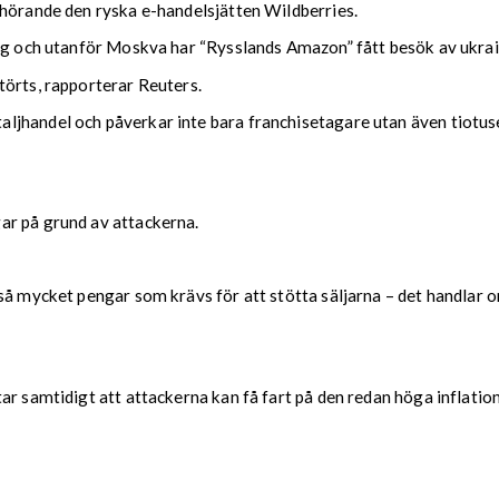
lhörande den ryska e-handelsjätten Wildberries.
urg och utanför Moskva har “Rysslands Amazon” fått besök av ukra
törts, rapporterar Reuters.
jhandel och påverkar inte bara franchisetagare utan även tiotus
ar på grund av attackerna.
å mycket pengar som krävs för att stötta säljarna – det handlar om
r samtidigt att attackerna kan få fart på den redan höga inflation