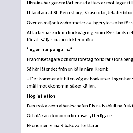
Ukraina har genomfört en rad attacker mot lager til
I bland annat St. Petersburg, Krasnodar, Jekaterinb
Över en miljon kvadratmeter av lageryta ska ha förs
Attackerna skickar chockvågor genom Rysslands detal
för att sälja sina produkter online.
“Ingen har pengarna”
Franchisetagare och småföretag förlorar stora peng
Så här låter det från en källa nära Kreml:
– Det kommer att bli en våg av konkurser. Ingen har s
smäll mot ekonomin, säger källan.
Hög inflation
Den ryska centralbankschefen Elvira Nabiullina frukta
Och då kan ekonomin bromsas ytterligare.
Ekonomen Elina Ribakova förklarar.