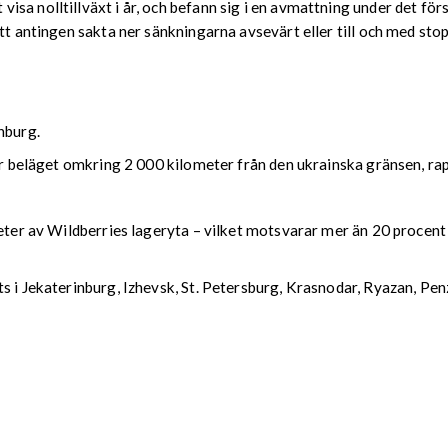
a nolltillväxt i år, och befann sig i en avmattning under det förs
att antingen sakta ner sänkningarna avsevärt eller till och med sto
nburg.
nter beläget omkring 2 000 kilometer från den ukrainska gränsen, 
eter av Wildberries lageryta – vilket motsvarar mer än 20 procent 
ts i Jekaterinburg, Izhevsk, St. Petersburg, Krasnodar, Ryazan, P