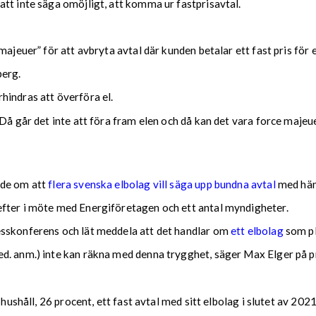
tt inte säga omöjligt, att komma ur fastprisavtal.
ajeuer” för att avbryta avtal där kunden betalar ett fast pris för e
berg.
hindras att överföra el.
Då går det inte att föra fram elen och då kan det vara force majeue
ade om att
flera svenska elbolag vill säga upp bundna avtal
med hänv
efter i möte med Energiföretagen och ett antal myndigheter.
esskonferens och lät meddela att det handlar om
ett elbolag
som pl
d. anm.) inte kan räkna med denna trygghet, säger Max Elger på p
hushåll, 26 procent, ett fast avtal med sitt elbolag i slutet av 2021