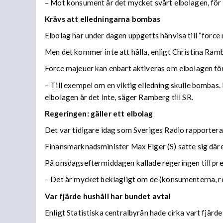
– Mot konsument är det mycket svårt elbolagen, för a
Krävs att elledningarna bombas
Elbolag har under dagen uppgetts hänvisa till “force m
Men det kommer inte att hålla, enligt Christina Ram
Force majeuer kan enbart aktiveras om elbolagen för
– Till exempel om en viktig elledning skulle bombas. 
elbolagen är det inte, säger Ramberg till SR.
Regeringen: gäller ett elbolag
Det var tidigare idag som Sveriges Radio rapporter
Finansmarknadsminister Max Elger (S) satte sig där
På onsdagseftermiddagen kallade regeringen till pr
– Det är mycket beklagligt om de (konsumenterna, re
Var fjärde hushåll har bundet avtal
Enligt Statistiska centralbyrån hade cirka vart fjärde 