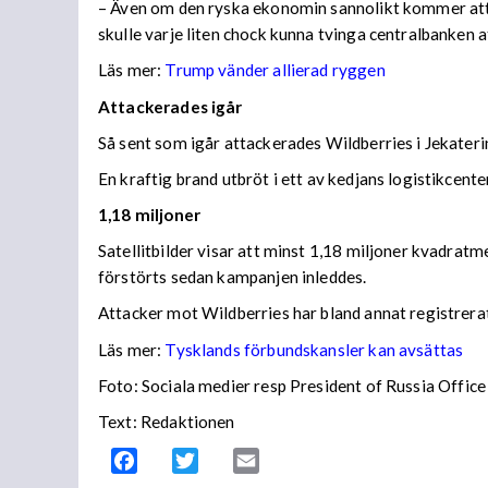
– Även om den ryska ekonomin sannolikt kommer att vis
skulle varje liten chock kunna tvinga centralbanken 
Läs mer:
Trump vänder allierad ryggen
Attackerades igår
Så sent som igår attackerades Wildberries i Jekateri
En kraftig brand utbröt i ett av kedjans logistikce
1,18 miljoner
Satellitbilder visar att minst 1,18 miljoner kvadratm
förstörts sedan kampanjen inleddes.
Attacker mot Wildberries har bland annat registrera
Läs mer:
Tysklands förbundskansler kan avsättas
Foto:
Sociala medier resp President of Russia Office
Text: Redaktionen
Facebook
Twitter
Email