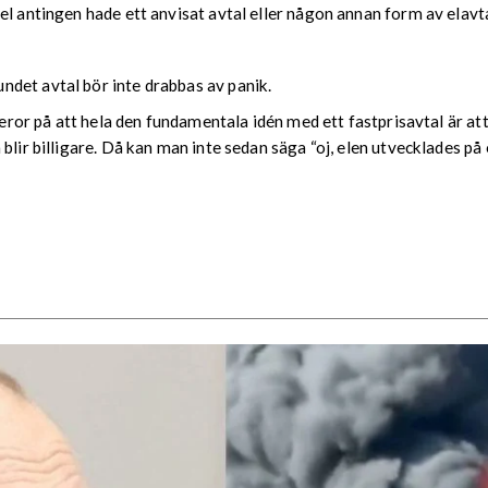
el antingen hade ett anvisat avtal eller någon annan form av elavta
det avtal bör inte drabbas av panik.
beror på att hela den fundamentala idén med ett fastprisavtal är att 
ir billigare. Då kan man inte sedan säga “oj, elen utvecklades på ett