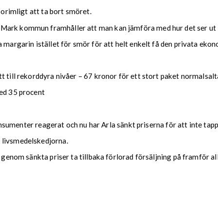
 orimligt att ta bort smöret.
Mark kommun framhåller att man kan jämföra med hur det ser ut i
 margarin istället för smör för att helt enkelt få den privata ekon
t till rekorddyra nivåer – 67 kronor för ett stort paket normalsalt
med 35 procent
 konsumenter reagerat och nu har Arla sänkt priserna för att inte tap
 livsmedelskedjorna.
t genom sänkta priser ta tillbaka förlorad försäljning på framför 