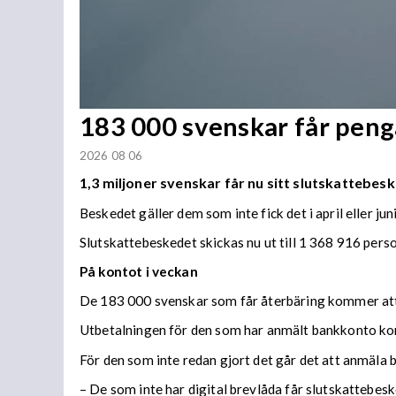
183 000 svenskar får penga
2026 08 06
1,3 miljoner svenskar får nu sitt slutskattebesk
Beskedet gäller dem som inte fick det i april eller juni
Slutskattebeskedet skickas nu ut till 1 368 916 per
På kontot i veckan
De 183 000 svenskar som får återbäring kommer att f
Utbetalningen för den som har anmält bankkonto ko
För den som inte redan gjort det går det att anmäla 
– De som inte har digital brevlåda får slutskattebes