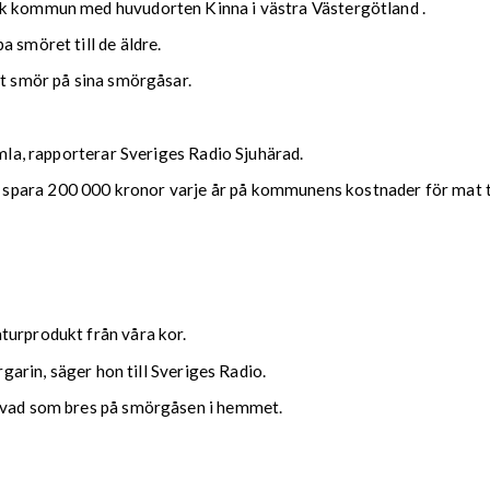
rk kommun med huvudorten Kinna i västra Västergötland .
 smöret till de äldre.
gt smör på sina smörgåsar.
amla, rapporterar Sveriges Radio Sjuhärad.
ara 200 000 kronor varje år på kommunens kostnader för mat till 
turprodukt från våra kor.
rgarin, säger hon till Sveriges Radio.
m vad som bres på smörgåsen i hemmet.