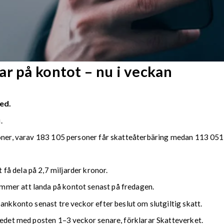
r på kontot – nu i veckan
ed.
.
soner, varav 183 105 personer får skatteåterbäring medan 113 051 
å dela på 2,7 miljarder kronor.
mmer att landa på kontot senast på fredagen.
bankkonto senast tre veckor efter beslut om slutgiltig skatt.
kedet med posten 1–3 veckor senare, förklarar Skatteverket.