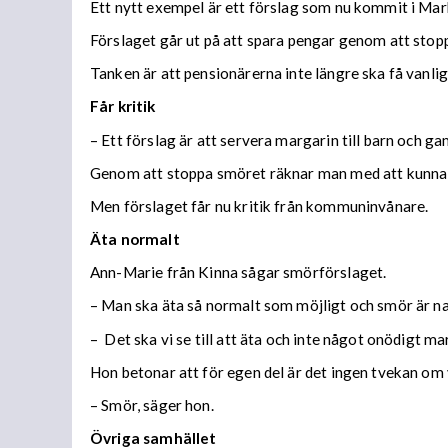
Ett nytt exempel är ett förslag som nu kommit i Ma
Förslaget går ut på att spara pengar genom att stoppa
Tanken är att pensionärerna inte längre ska få vanli
Får kritik
– Ett förslag är att servera margarin till barn och g
Genom att stoppa smöret räknar man med att kunna sp
Men förslaget får nu kritik från kommuninvånare.
Äta normalt
Ann-Marie från Kinna sågar smörförslaget.
– Man ska äta så normalt som möjligt och smör är na
– Det ska vi se till att äta och inte något onödigt ma
Hon betonar att för egen del är det ingen tvekan o
– Smör, säger hon.
Övriga samhället