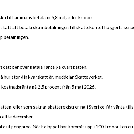
ka tillsammans betala in 5,8 miljarder kronor.
 skatt att betala ska inbetalningen till skattekontot ha gjorts se
upp betalningen.
arskatt behöver betala ränta på kvarskatten.
 hur stor din kvarskatt är, meddelar Skatteverket.
 kostnadsränta på 2,5 procent från 5 maj 2026.
tten, eller som saknar skatteregistrering i Sverige, får vänta till
 elfte december.
 inte ut pengarna. När beloppet har kommit upp i 100 kronor kan du 