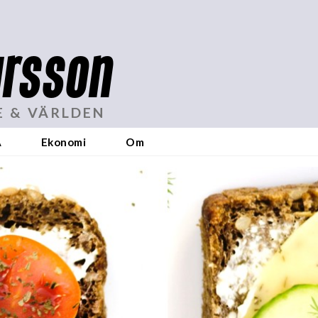
rsson
E & VÄRLDEN
A
Ekonomi
Om