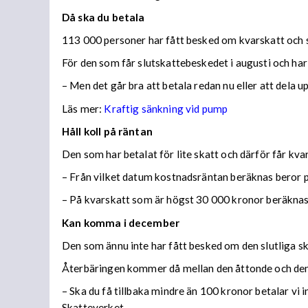
Då ska du betala
113 000 personer har fått besked om kvarskatt och s
För den som får slutskattebeskedet i augusti och har
– Men det går bra att betala redan nu eller att dela 
Läs mer:
Kraftig sänkning vid pump
Håll koll på räntan
Den som har betalat för lite skatt och därför får kv
– Från vilket datum kostnadsräntan beräknas beror på
– På kvarskatt som är högst 30 000 kronor beräknas
Kan komma i december
Den som ännu inte har fått besked om den slutliga ska
Återbäringen kommer då mellan den åttonde och den
– Ska du få tillbaka mindre än 100 kronor betalar vi
Skatteverket.