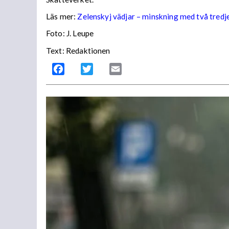
Läs mer:
Zelenskyj vädjar – minskning med två tredj
Foto:
J. Leupe
Text: Redaktionen
Facebook
Twitter
Email