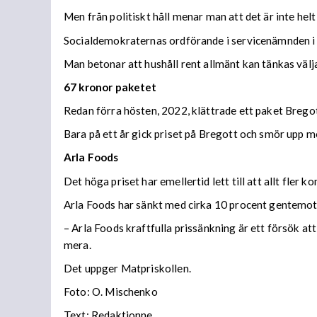
Men från politiskt håll menar man att det är inte helt
Socialdemokraternas ordförande i servicenämnden i 
Man betonar att hushåll rent allmänt kan tänkas välja
67 kronor paketet
Redan förra hösten, 2022, klättrade ett paket Bregot
Bara på ett år gick priset på Bregott och smör upp 
Arla Foods
Det höga priset har emellertid lett till att allt fler
Arla Foods har sänkt med cirka 10 procent gentemot
– Arla Foods kraftfulla prissänkning är ett försök at
mera.
Det uppger Matpriskollen.
Foto: O. Mischenko
Text: Redaktionne