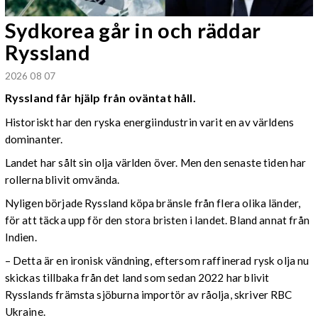
Sydkorea går in och räddar
Ryssland
2026 08 07
Ryssland får hjälp från oväntat håll.
Historiskt har den ryska energiindustrin varit en av världens
dominanter.
Landet har sålt sin olja världen över. Men den senaste tiden har
rollerna blivit omvända.
Nyligen började Ryssland köpa bränsle från flera olika länder,
för att täcka upp för den stora bristen i landet. Bland annat från
Indien.
– Detta är en ironisk vändning, eftersom raffinerad rysk olja nu
skickas tillbaka från det land som sedan 2022 har blivit
Rysslands främsta sjöburna importör av råolja, skriver RBC
Ukraine.