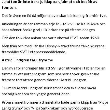
Julafton är inte bara julklappar, julmat och besök av
tomten.
Det är även en tid då miljoner svenskar bänkar sig framför tv:n.
Anledningen är densamma varje år – folk vill se Kalle Anka och
hans vänner önska god jul klockan tre på eftermiddagen.
Och den folkkära ankan har varit ohotad i SVT sedan 1960.
Men från och med i år ska Disney-karaktärerna få konkurrens,
framhåller SVT i ett pressmeddelande.
Astrid Lindgren får utrymme
Den nya förändringen blir att SVT gör utrymme i tablån för en
timme av ett nytt program som ska hedra Sveriges kanske
främste författare genom tiderna: Astrid Lindgren.
“Jul med Astrid Lindgren” blir namnet och ska locka såväl
nostalgiker som den yngre generationen.
Programmet kommer att
innehålla både gamla klipp från “Pippi
Långstrump” och “Vi på Saltkråkan” och nyproducerade