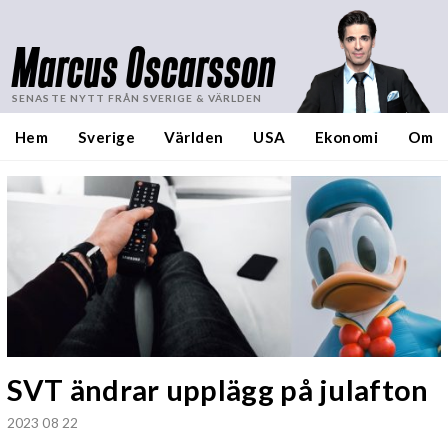
Marcus Oscarsson
SENASTE NYTT FRÅN SVERIGE & VÄRLDEN
Hem
Sverige
Världen
USA
Ekonomi
Om
SVT ändrar upplägg på julafton
2023 08 22