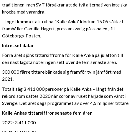
traditionen, men SVT försäkrar att de två alternativen inte ska
krocka med varandra.
– Inget kommer att rubba “Kalle Anka" klockan 15.05 såklart,
framhåller Camilla Hagert, pressansvarig på kanalen, till
Göteborgs-Posten.
Intresset
dalar
Förra året sjönk tittarsiffrorna för Kalle Anka på julafton till
den näst lägsta noteringen sett över de fem senaste åren.
300 000 färre tittare bänkade sig framför tv:n jämfört med
2021.
Totalt såg 3 411 000 personer på Kalle Anka – långt från det
rekord som sattes 2020 när coronaviruset härjade som värst i
Sverige. Det året sågs programmet av över 4,5 miljoner tittare.
Kalle Ankas tittarsiffror senaste fem åren
2022: 3 411 000