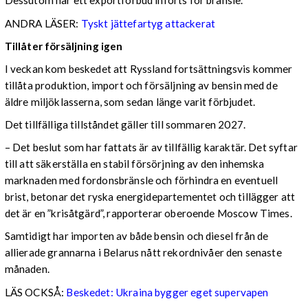
Dessutom har ett exportförbud införts för bränsle.
ANDRA LÄSER:
Tyskt jättefartyg attackerat
Tillåter försäljning igen
I veckan kom beskedet att Ryssland fortsättningsvis kommer
tillåta produktion, import och försäljning av bensin med de
äldre miljöklasserna, som sedan länge varit förbjudet.
Det tillfälliga tillståndet gäller till sommaren 2027.
– Det beslut som har fattats är av tillfällig karaktär. Det syftar
till att säkerställa en stabil försörjning av den inhemska
marknaden med fordonsbränsle och förhindra en eventuell
brist, betonar det ryska energidepartementet och tillägger att
det är en ”krisåtgärd”, rapporterar oberoende Moscow Times.
Samtidigt har importen av både bensin och diesel från de
allierade grannarna i Belarus nått rekordnivåer den senaste
månaden.
LÄS OCKSÅ:
Beskedet: Ukraina bygger eget supervapen