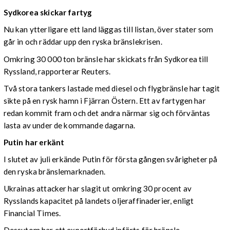
Sydkorea skickar fartyg
Nu kan ytterligare ett land läggas till listan, över stater som
går in och räddar upp den ryska bränslekrisen.
Omkring 30 000 ton bränsle har skickats från Sydkorea till
Ryssland, rapporterar Reuters.
Två stora tankers lastade med diesel och flygbränsle har tagit
sikte på en rysk hamn i Fjärran Östern. Ett av fartygen har
redan kommit fram och det andra närmar sig och förväntas
lasta av under de kommande dagarna.
Putin har erkänt
I slutet av juli erkände Putin för första gången svårigheter på
den ryska bränslemarknaden.
Ukrainas attacker har slagit ut omkring 30 procent av
Rysslands kapacitet på landets oljeraffinaderier, enligt
Financial Times.