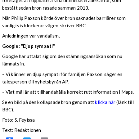
företaget att uppdatera sina onlinebaserade kartor, som
bestått sedan bron rasade samman 2013.
När Philip Paxson körde över bron saknades barriärer som
vanligtvis blockerar vägen, skriver BBC.
Anledningen var vandalism.
Google: "Djup sympati"
Google har uttalat sig om den stämningsansökan som nu
lämnats in.
– Vi känner en djup sympati för familjen Paxson, säger en
talesperson till nyhetsbyrån AP.
– Vårt mål är att tillhandahålla korrekt ruttinformation i Maps.
Se en bild på den kollapsade bron genom att
klicka här
(länk till
BBC).
Foto: S. Feyissa
Text: Redaktionen