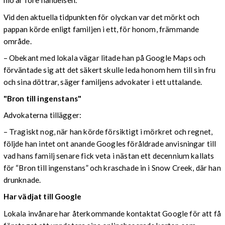
nio år före händelsen.
Vid den aktuella tidpunkten för olyckan var det mörkt och
pappan körde enligt familjen i ett, för honom, främmande
område.
– Obekant med lokala vägar litade han på Google Maps och
förväntade sig att det säkert skulle leda honom hem till sin fru
och sina döttrar, säger familjens advokater i ett uttalande.
"Bron till ingenstans"
Advokaterna tillägger:
– Tragiskt nog, när han körde försiktigt i mörkret och regnet,
följde han intet ont anande Googles föråldrade anvisningar till
vad hans familj senare fick veta i nästan ett decennium kallats
för “Bron till ingenstans” och kraschade in i Snow Creek, där han
drunknade.
Har vädjat till Google
Lokala invånare har återkommande kontaktat Google för att få