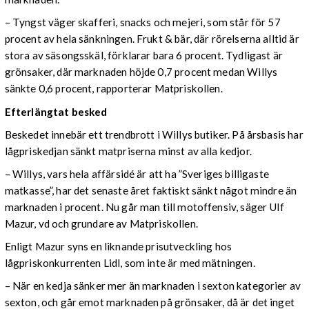
– Tyngst väger skafferi, snacks och mejeri, som står för 57
procent av hela sänkningen. Frukt & bär, där rörelserna alltid är
stora av säsongsskäl, förklarar bara 6 procent. Tydligast är
grönsaker, där marknaden höjde 0,7 procent medan Willys
sänkte 0,6 procent, rapporterar Matpriskollen.
Efterlängtat besked
Beskedet innebär ett trendbrott i Willys butiker. På årsbasis har
lågpriskedjan sänkt matpriserna minst av alla kedjor.
– Willys, vars hela affärsidé är att ha ”Sveriges billigaste
matkasse”, har det senaste året faktiskt sänkt något mindre än
marknaden i procent. Nu går man till motoffensiv, säger Ulf
Mazur, vd och grundare av Matpriskollen.
Enligt Mazur syns en liknande prisutveckling hos
lågpriskonkurrenten Lidl, som inte är med mätningen.
– När en kedja sänker mer än marknaden i sexton kategorier av
sexton, och går emot marknaden på grönsaker, då är det inget