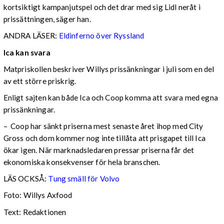
kortsiktigt kampanjutspel och det drar med sig Lidl neråt i
prissättningen, säger han.
ANDRA LÄSER:
Eldinferno över Ryssland
Ica kan svara
Matpriskollen beskriver Willys prissänkningar i juli som en del
av ett större priskrig.
Enligt sajten kan både Ica och Coop komma att svara med egna
prissänkningar.
– Coop har sänkt priserna mest senaste året ihop med City
Gross och dom kommer nog inte tillåta att prisgapet till Ica
ökar igen. När marknadsledaren pressar priserna får det
ekonomiska konsekvenser för hela branschen.
LÄS OCKSÅ:
Tung smäll för Volvo
Foto: Willys Axfood
Text: Redaktionen