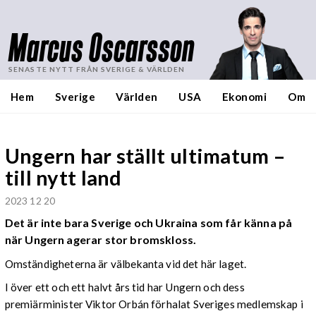
Marcus Oscarsson
SENASTE NYTT FRÅN SVERIGE & VÄRLDEN
Hem
Sverige
Världen
USA
Ekonomi
Om
Ungern har ställt ultimatum –
till nytt land
2023 12 20
Det är inte bara Sverige och Ukraina som får känna på
när Ungern agerar stor bromskloss.
Omständigheterna är välbekanta vid det här laget.
I över ett och ett halvt års tid har Ungern och dess
premiärminister Viktor Orbán förhalat Sveriges medlemskap i