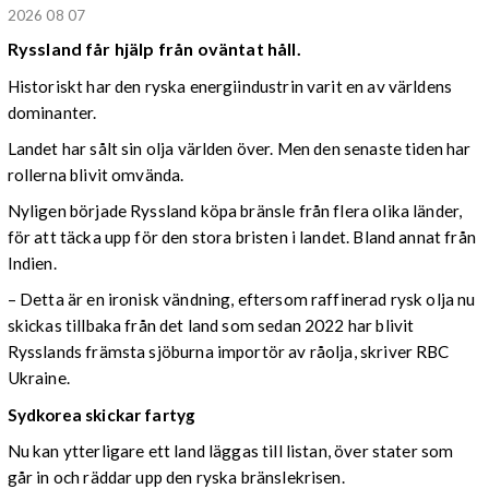
2026 08 07
Ryssland får hjälp från oväntat håll.
Historiskt har den ryska energiindustrin varit en av världens
dominanter.
Landet har sålt sin olja världen över. Men den senaste tiden har
rollerna blivit omvända.
Nyligen började Ryssland köpa bränsle från flera olika länder,
för att täcka upp för den stora bristen i landet. Bland annat från
Indien.
– Detta är en ironisk vändning, eftersom raffinerad rysk olja nu
skickas tillbaka från det land som sedan 2022 har blivit
Rysslands främsta sjöburna importör av råolja, skriver RBC
Ukraine.
Sydkorea skickar fartyg
Nu kan ytterligare ett land läggas till listan, över stater som
går in och räddar upp den ryska bränslekrisen.