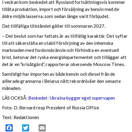
I veckan kom beskedet att Ryssland fortsättningsvis kommer
tillåta produktion, import och försäljning av bensin med de
äldre miljöklasserna, som sedan länge varit förbjudet.
Det tillfälliga tillståndet gäller till sommaren 2027.
– Det beslut som har fattats är av tillfällig karaktär. Det syftar
till att säkerställa en stabil försörjning av den inhemska
marknaden med fordonsbränsle och förhindra en eventuell
brist, betonar det ryska energidepartementet och tillägger att
det är en ”krisåtgärd”, rapporterar oberoende Moscow Times.
Samtidigt har importen av både bensin och diesel från de
allierade grannarna i Belarus nått rekordnivåer den senaste
månaden.
LÄS OCKSÅ:
Beskedet: Ukraina bygger eget supervapen
Foto: D. Bernard resp President of Russia Office
Text: Redaktionen
Facebook
Twitter
Email