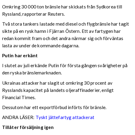
Omkring 30 000 ton bränsle har skickats från Sydkorea till
Ryssland, rapporterar Reuters.
Två stora tankers lastade med diesel och flygbränsle har tagit
sikte på en rysk hamn i Fjärran Östern. Ett av fartygen har
redan kommit fram och det andra närmar sig och förväntas
lasta av under de kommande dagarna.
Putin har erkänt
I slutet av juli erkände Putin för första gången svårigheter på
den ryska bränslemarknaden.
Ukrainas attacker har slagit ut omkring 30 procent av
Rysslands kapacitet på landets oljeraffinaderier, enligt
Financial Times.
Dessutom har ett exportförbud införts för bränsle.
ANDRA LÄSER:
Tyskt jättefartyg attackerat
Tillåter försäljning igen