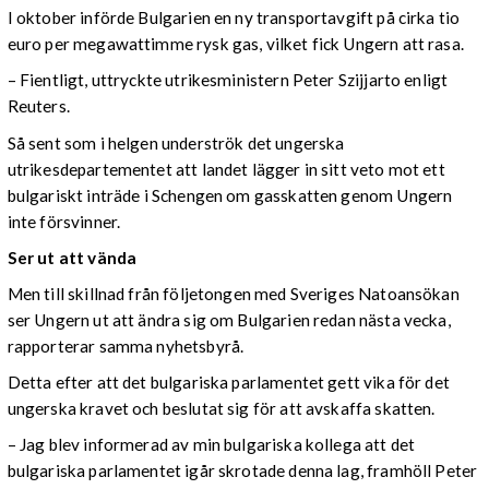
I oktober införde Bulgarien en ny transportavgift på cirka tio
euro per megawattimme rysk gas, vilket fick Ungern att rasa.
– Fientligt, uttryckte utrikesministern Peter Szijjarto enligt
Reuters.
Så sent som i helgen underströk det ungerska
utrikesdepartementet att landet lägger in sitt veto mot ett
bulgariskt inträde i Schengen om gasskatten genom Ungern
inte försvinner.
Ser ut att vända
Men till skillnad från följetongen med Sveriges Natoansökan
ser Ungern ut att ändra sig om Bulgarien redan nästa vecka,
rapporterar samma nyhetsbyrå.
Detta efter att det bulgariska parlamentet gett vika för det
ungerska kravet och beslutat sig för att avskaffa skatten.
– Jag blev informerad av min bulgariska kollega att det
bulgariska parlamentet igår skrotade denna lag, framhöll Peter