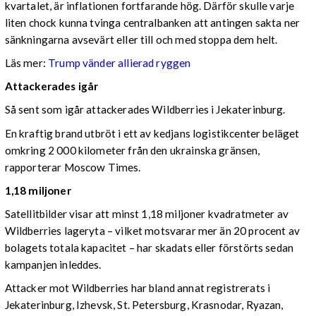
kvartalet, är inflationen fortfarande hög. Därför skulle varje
liten chock kunna tvinga centralbanken att antingen sakta ner
sänkningarna avsevärt eller till och med stoppa dem helt.
Läs mer:
Trump vänder allierad ryggen
Attackerades igår
Så sent som igår attackerades Wildberries i Jekaterinburg.
En kraftig brand utbröt i ett av kedjans logistikcenter beläget
omkring 2 000 kilometer från den ukrainska gränsen,
rapporterar Moscow Times.
1,18 miljoner
Satellitbilder visar att minst 1,18 miljoner kvadratmeter av
Wildberries lageryta – vilket motsvarar mer än 20 procent av
bolagets totala kapacitet – har skadats eller förstörts sedan
kampanjen inleddes.
Attacker mot Wildberries har bland annat registrerats i
Jekaterinburg, Izhevsk, St. Petersburg, Krasnodar, Ryazan,