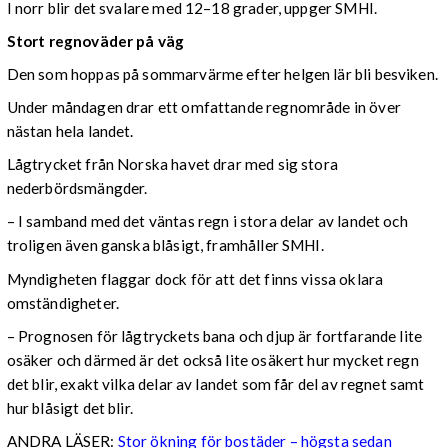
I norr blir det svalare med 12–18 grader, uppger SMHI.
Stort regnoväder på väg
Den som hoppas på sommarvärme efter helgen lär bli besviken.
Under måndagen drar ett omfattande regnområde in över
nästan hela landet.
Lågtrycket från Norska havet drar med sig stora
nederbördsmängder.
– I samband med det väntas regn i stora delar av landet och
troligen även ganska blåsigt, framhåller SMHI.
Myndigheten flaggar dock för att det finns vissa oklara
omständigheter.
– Prognosen för lågtryckets bana och djup är fortfarande lite
osäker och därmed är det också lite osäkert hur mycket regn
det blir, exakt vilka delar av landet som får del av regnet samt
hur blåsigt det blir.
ANDRA LÄSER:
Stor ökning för bostäder – högsta sedan