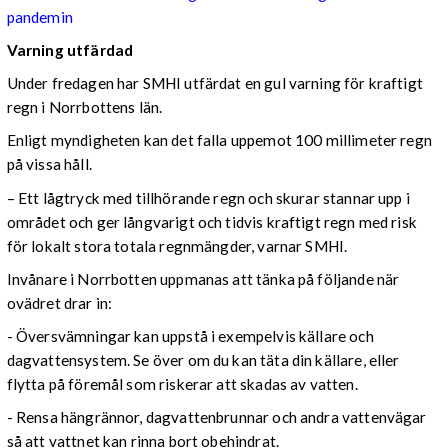
pandemin
Varning utfärdad
Under fredagen har SMHI utfärdat en gul varning för kraftigt
regn i Norrbottens län.
Enligt myndigheten kan det falla uppemot 100 millimeter regn
på vissa håll.
– Ett lågtryck med tillhörande regn och skurar stannar upp i
området och ger långvarigt och tidvis kraftigt regn med risk
för lokalt stora totala regnmängder, varnar SMHI.
Invånare i Norrbotten uppmanas att tänka på följande när
ovädret drar in:
- Översvämningar kan uppstå i exempelvis källare och
dagvattensystem. Se över om du kan täta din källare, eller
flytta på föremål som riskerar att skadas av vatten.
- Rensa hängrännor, dagvattenbrunnar och andra vattenvägar
så att vattnet kan rinna bort obehindrat.