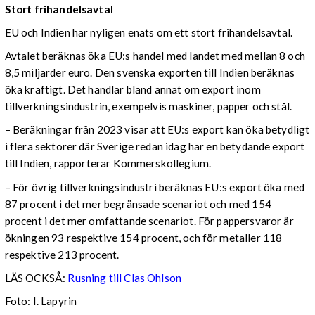
Stort frihandelsavtal
EU och Indien har nyligen enats om ett stort frihandelsavtal.
Avtalet beräknas öka EU:s handel med landet med mellan 8 och
8,5 miljarder euro. Den svenska exporten till Indien beräknas
öka kraftigt. Det handlar bland annat om export inom
tillverkningsindustrin, exempelvis maskiner, papper och stål.
– Beräkningar från 2023 visar att EU:s export kan öka betydligt
i flera sektorer där Sverige redan idag har en betydande export
till Indien, rapporterar Kommerskollegium.
– För övrig tillverkningsindustri beräknas EU:s export öka med
87 procent i det mer begränsade scenariot och med 154
procent i det mer omfattande scenariot. För pappersvaror är
ökningen 93 respektive 154 procent, och för metaller 118
respektive 213 procent.
LÄS OCKSÅ:
Rusning till Clas Ohlson
Foto: I. Lapyrin