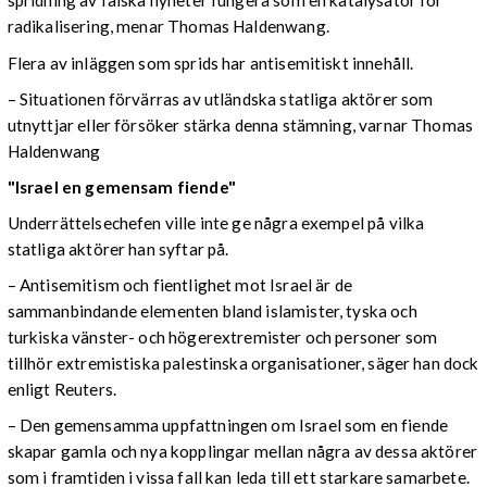
spridning av falska nyheter fungera som en katalysator för
radikalisering, menar Thomas Haldenwang.
Flera av inläggen som sprids har antisemitiskt innehåll.
– Situationen förvärras av utländska statliga aktörer som
utnyttjar eller försöker stärka denna stämning, varnar Thomas
Haldenwang
"Israel en gemensam fiende"
Underrättelsechefen ville inte ge några exempel på vilka
statliga aktörer han syftar på.
– Antisemitism och fientlighet mot Israel är de
sammanbindande elementen bland islamister, tyska och
turkiska vänster- och högerextremister och personer som
tillhör extremistiska palestinska organisationer, säger han dock
enligt Reuters.
– Den gemensamma uppfattningen om Israel som en fiende
skapar gamla och nya kopplingar mellan några av dessa aktörer
som i framtiden i vissa fall kan leda till ett starkare samarbete.