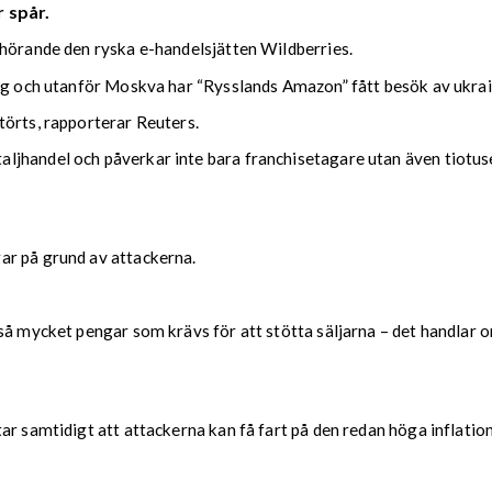
 spår.
lhörande den ryska e-handelsjätten Wildberries.
urg och utanför Moskva har “Rysslands Amazon” fått besök av ukra
törts, rapporterar Reuters.
jhandel och påverkar inte bara franchisetagare utan även tiotus
ar på grund av attackerna.
å mycket pengar som krävs för att stötta säljarna – det handlar om
r samtidigt att attackerna kan få fart på den redan höga inflation