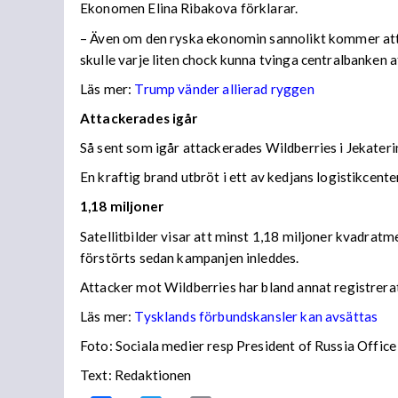
Ekonomen Elina Ribakova förklarar.
– Även om den ryska ekonomin sannolikt kommer att vis
skulle varje liten chock kunna tvinga centralbanken 
Läs mer:
Trump vänder allierad ryggen
Attackerades igår
Så sent som igår attackerades Wildberries i Jekateri
En kraftig brand utbröt i ett av kedjans logistikce
1,18 miljoner
Satellitbilder visar att minst 1,18 miljoner kvadratm
förstörts sedan kampanjen inleddes.
Attacker mot Wildberries har bland annat registrera
Läs mer:
Tysklands förbundskansler kan avsättas
Foto:
Sociala medier resp President of Russia Office
Text: Redaktionen