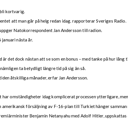
li kortvarig.
entet att man går på helg redan idag. rapporterar Sveriges Radio.
, uppger Natokorrespondent Jan Andersson till radion.
 januari nästa år.
är det dock nästan att se som en bonus – med tanke på hur lång tid
mligen ta betydligt längre tid på sig än så.
 tiden åtskilliga månader, erfar Jan Andersson.
 har omständigheter idag komplicerat processen ytterligare, men
r en amerikansk försäljning av F-16-plan till Turkiet hänger samm
premiärminister Benjamin Netanyahu med Adolf Hitler, uppskattas 