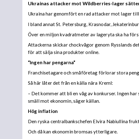
Ukrainas attacker mot Wildberries-lager sätter
Ukraina har genomfört en rad attacker mot lager til
I bland annat St. Petersburg, Krasnodar, Jekaterinb
Över en miljon kvadratmeter av lageryta ska ha förs
Attackerna skickar chockvågor genom Rysslands detal
för att sälja sina produkter online.
“Ingen har pengarna”
Franchisetagare och småföretag förlorar stora peng
Så här låter det från en källa nära Kreml:
– Det kommer att bli en våg av konkurser. Ingen har s
smäll mot ekonomin, säger källan.
Hög inflation
Den ryska centralbankschefen Elvira Nabiullina frukta
Och då kan ekonomin bromsas ytterligare.