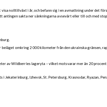
a nolltillväxt i år, och befann sig i en avmattning under det förs
att antingen sakta ner sänkningarna avsevärt eller till och med sto
nburg.
nter beläget omkring 2 000 kilometer från den ukrainska gränsen, 
eter av Wildberries lageryta – vilket motsvarar mer än 20 procent 
ts i Jekaterinburg, Izhevsk, St. Petersburg, Krasnodar, Ryazan, P