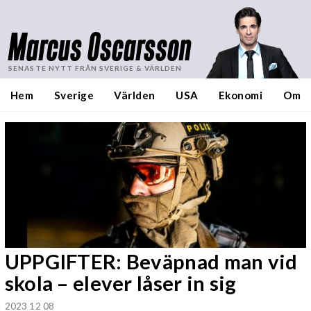
Marcus Oscarsson
SENASTE NYTT FRÅN SVERIGE & VÄRLDEN
Hem
Sverige
Världen
USA
Ekonomi
Om
UPPGIFTER: Beväpnad man vid
skola – elever låser in sig
2023 12 08