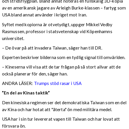
och stridsflygplan. Bland annat noteras en fullskalig 3D-kopia
av en amerikansk jagare av Arleigh Burke-klassen – fartyg som
USA bland annat använder i kriget mot Iran.
Syftet med kopiorna är otvetydigt, uppger Mikkel Vedby
Rasmussen, professor i statsvetenskap vid Köpenhamns
universitet.
– De övar på att invadera Taiwan, säger han till DR.
Experten beskriver bilderna som en tydlig signal till omvärlden.
– Kineserna vill visa att de tar frågan på så stort allvar att de
också planerar för den, säger han.
ANDRA LÄSER:
Trumps stöd rasar i USA
”En del av Kinas taktik”
Den kinesiska regimen ser det demokratiska Taiwan som en del
av Kina och har hotat att "återta" ön med militära medel.
USA har i sin tur levererat vapen till Taiwan och har lovat att
försvara ön.