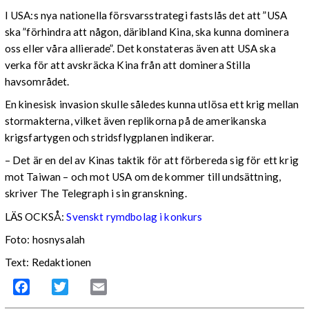
I USA:s nya nationella försvarsstrategi fastslås det att ”USA
ska ”förhindra att någon, däribland Kina, ska kunna dominera
oss eller våra allierade”. Det konstateras även att USA ska
verka för att avskräcka Kina från att dominera Stilla
havsområdet.
En kinesisk invasion skulle således kunna utlösa ett krig mellan
stormakterna, vilket även replikorna på de amerikanska
krigsfartygen och stridsflygplanen indikerar.
– Det är en del av Kinas taktik för att förbereda sig för ett krig
mot Taiwan – och mot USA om de kommer till undsättning,
skriver The Telegraph i sin granskning.
LÄS OCKSÅ:
Svenskt rymdbolag i konkurs
Foto: hosnysalah
Text: Redaktionen
Facebook
Twitter
Email