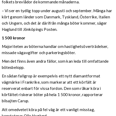
folkets brevlådor de kommande månaderna.
– Vi ser en tydlig topp under augusti och september. Många har
kört genom länder som Danmark, Tyskland, Österrike, Italien
och Ungern, och det är därifrån många böter kommer, säger
Haglund till Jönköpings Posten.
1 500 kronor
Majoriteten av böterna handlar om hastighetsöverträdelser,
missade vägavgifter och parkeringsböter.
Men det finns även andra fällor, som kan leda till omfattande
bötesbelopp.
En sådan fallgrop är exempelvis ett nytt diamantformat
vägmärke i Frankrike, som markerar att ett körfält är
reserverat enbart för vissa fordon. Den som råkar köra i
körfältet riskerar böter på hela 1 500 kronor, rapporterar
bilsajten Carup.
Att omedvetet köra på fel väg är ett vanligt misstag,
konstaterar Olle Haglund.