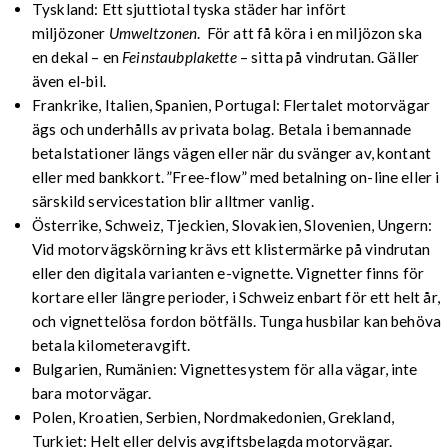
Tyskland: Ett sjuttiotal tyska städer har infört
miljözoner
Umweltzonen
. För att få köra i en miljözon ska
en dekal – en
Feinstaubplakette
– sitta på vindrutan. Gäller
även el-bil.
Frankrike, Italien, Spanien, Portugal: Flertalet motorvägar
ägs och underhålls av privata bolag. Betala i bemannade
betalstationer längs vägen eller när du svänger av, kontant
eller med bankkort. ”Free-flow” med betalning on-line eller i
särskild servicestation blir alltmer vanlig.
Österrike, Schweiz, Tjeckien, Slovakien, Slovenien, Ungern:
Vid motorvägskörning krävs ett klistermärke på vindrutan
eller den digitala varianten e-vignette. Vignetter finns för
kortare eller längre perioder, i Schweiz enbart för ett helt år,
och vignettelösa fordon bötfälls. Tunga husbilar kan behöva
betala kilometeravgift.
Bulgarien, Rumänien: Vignettesystem för alla vägar, inte
bara motorvägar.
Polen, Kroatien, Serbien, Nordmakedonien, Grekland,
Turkiet: Helt eller delvis avgiftsbelagda motorvägar.