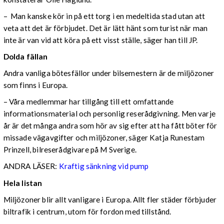
– Man kanske kör in på ett torg i en medeltida stad utan att
veta att det är förbjudet. Det är lätt hänt som turist när man
inte är van vid att köra på ett visst ställe, säger han till JP.
Dolda fällan
Andra vanliga bötesfällor under bilsemestern är de miljözoner
som finns i Europa.
– Våra medlemmar har tillgång till ett omfattande
informationsmaterial och personlig reserådgivning. Men varje
år är det många andra som hör av sig efter att ha fått böter för
missade vägavgifter och miljözoner, säger Katja Runestam
Prinzell, bilreserådgivare på M Sverige.
ANDRA LÄSER:
Kraftig sänkning vid pump
Hela listan
Miljözoner blir allt vanligare i Europa. Allt fler städer förbjuder
biltrafik i centrum, utom för fordon med tillstånd.