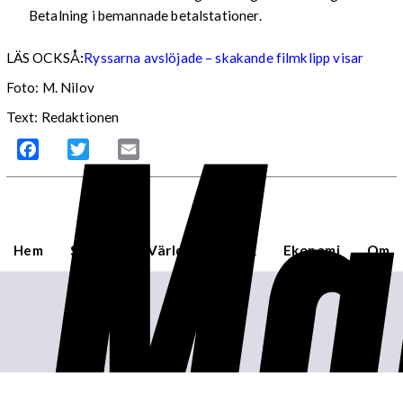
Betalning i bemannade betalstationer.
LÄS OCKSÅ
:
Ryssarna avslöjade – skakande filmklipp visar
Ma
Foto: M. Nilov
Text: Redaktionen
Facebook
Twitter
Email
Hem
Sverige
Världen
USA
Ekonomi
Om