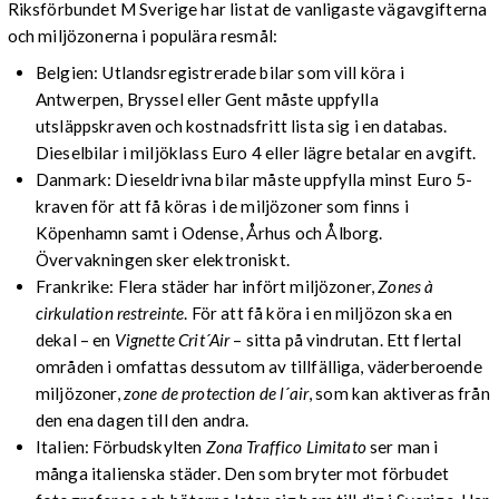
Riksförbundet M Sverige har listat de vanligaste vägavgifterna
och miljözonerna i populära resmål:
Belgien: Utlandsregistrerade bilar som vill köra i
Antwerpen, Bryssel eller Gent måste uppfylla
utsläppskraven och kostnadsfritt lista sig i en databas.
Dieselbilar i miljöklass Euro 4 eller lägre betalar en avgift.
Danmark: Dieseldrivna bilar måste uppfylla minst Euro 5-
kraven för att få köras i de miljözoner som finns i
Köpenhamn samt i Odense, Århus och Ålborg.
Övervakningen sker elektroniskt.
Frankrike: Flera städer har infört miljözoner,
Zones à
cirkulation restreinte
. För att få köra i en miljözon ska en
dekal – en
Vignette Crit´Air
– sitta på vindrutan. Ett flertal
områden i omfattas dessutom av tillfälliga, väderberoende
miljözoner,
zone de protection de l´air
, som kan aktiveras från
den ena dagen till den andra.
Italien: Förbudskylten
Zona Traffico Limitato
ser man i
många italienska städer. Den som bryter mot förbudet