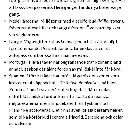
fotograferas och böterna letar sig hem till dig i Sverige. Har
ZTL-skylten passerats flera gånger får du nya böter varje
gång.
Nederländerna: Miljözoner med dieselförbud (
Milieuzonen
).
Påverkar dieselbilar och tyngre fordon. Övervakning sker
via vägkameror.
Norge: Vägavgifter kallas
bompengar
och är rätt vanligt
förekommande. Personbilar betalar enklast med ett
autopass som bör skaffas innan avresan.
Portugal: Flera städer har begränsande trafikzoner, bland
annat Lissabon där äldre fordon av miljöskäl inte får köra.
Spanien: Större städer har infört lågemissionszoner som
kräver en utsläppsdekal –
Distintivo Ambiental
– på bilen.
Zonerna finns i fyra nivåer, den högsta tillåter endast
eldrift. Utländska fordon kan inte skaffa de spanska
miljödekalerna, men miljödekaler från Tyskland och
Frankrike accepteras. Det finns även lokala bestämmelser,
som olika körförbud i centrala Madrid, Barcelona och delar
av Valencia.