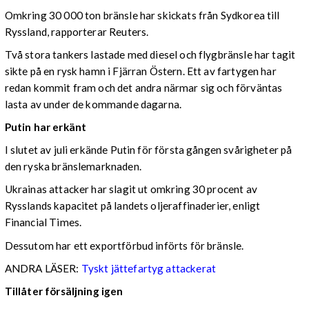
Omkring 30 000 ton bränsle har skickats från Sydkorea till
Ryssland, rapporterar Reuters.
Två stora tankers lastade med diesel och flygbränsle har tagit
sikte på en rysk hamn i Fjärran Östern. Ett av fartygen har
redan kommit fram och det andra närmar sig och förväntas
lasta av under de kommande dagarna.
Putin har erkänt
I slutet av juli erkände Putin för första gången svårigheter på
den ryska bränslemarknaden.
Ukrainas attacker har slagit ut omkring 30 procent av
Rysslands kapacitet på landets oljeraffinaderier, enligt
Financial Times.
Dessutom har ett exportförbud införts för bränsle.
ANDRA LÄSER:
Tyskt jättefartyg attackerat
Tillåter försäljning igen