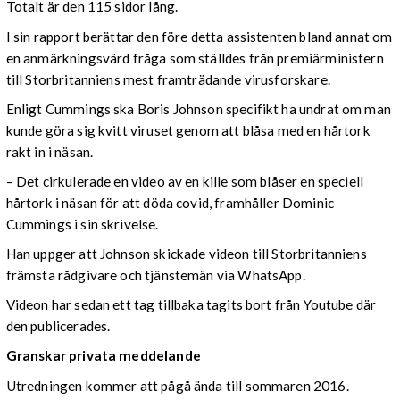
Totalt är den 115 sidor lång.
I sin rapport berättar den före detta assistenten bland annat om
en anmärkningsvärd fråga som ställdes från premiärministern
till Storbritanniens mest framträdande virusforskare.
Enligt Cummings ska Boris Johnson specifikt ha undrat om man
kunde göra sig kvitt viruset genom att blåsa med en hårtork
rakt in i näsan.
– Det cirkulerade en video av en kille som blåser en speciell
hårtork i näsan för att döda covid, framhåller Dominic
Cummings i sin skrivelse.
Han uppger att Johnson skickade videon till Storbritanniens
främsta rådgivare och tjänstemän via WhatsApp.
Videon har sedan ett tag tillbaka tagits bort från Youtube där
den publicerades.
Granskar privata meddelande
Utredningen kommer att pågå ända till sommaren 2016.