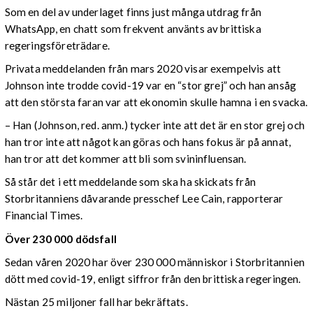
Som en del av underlaget finns just många utdrag från
WhatsApp, en chatt som frekvent använts av brittiska
regeringsföreträdare.
Privata meddelanden från mars 2020 visar exempelvis att
Johnson inte trodde covid-19 var en “stor grej” och han ansåg
att den största faran var att ekonomin skulle hamna i en svacka.
– Han (Johnson, red. anm.) tycker inte att det är en stor grej och
han tror inte att något kan göras och hans fokus är på annat,
han tror att det kommer att bli som svininfluensan.
Så står det i ett meddelande som ska ha skickats från
Storbritanniens dåvarande presschef Lee Cain, rapporterar
Financial Times.
Över 230 000 dödsfall
Sedan våren 2020 har över 230 000 människor i Storbritannien
dött med covid-19, enligt siffror från den brittiska regeringen.
Nästan 25 miljoner fall har bekräftats.