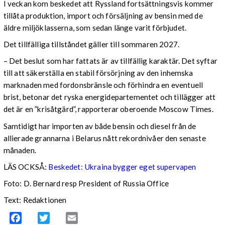
I veckan kom beskedet att Ryssland fortsättningsvis kommer
tillåta produktion, import och försäljning av bensin med de
äldre miljöklasserna, som sedan länge varit förbjudet.
Det tillfälliga tillståndet gäller till sommaren 2027.
– Det beslut som har fattats är av tillfällig karaktär. Det syftar
till att säkerställa en stabil försörjning av den inhemska
marknaden med fordonsbränsle och förhindra en eventuell
brist, betonar det ryska energidepartementet och tillägger att
det är en ”krisåtgärd”, rapporterar oberoende Moscow Times.
Samtidigt har importen av både bensin och diesel från de
allierade grannarna i Belarus nått rekordnivåer den senaste
månaden.
LÄS OCKSÅ:
Beskedet: Ukraina bygger eget supervapen
Foto: D. Bernard resp President of Russia Office
Text: Redaktionen
Facebook
Twitter
Email