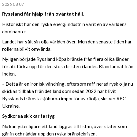
2026 08 07
Ryssland får hjälp från oväntat håll.
Historiskt har den ryska energiindustrin varit en av världens
dominanter.
Landet har sålt sin olja världen över. Men den senaste tiden har
rollerna blivit omvända.
Nyligen började Ryssland köpa bränsle från flera olika länder,
för att täcka upp för den stora bristen i landet. Bland annat från
Indien.
– Detta är en ironisk vändning, eftersom raffinerad rysk olja nu
skickas tillbaka från det land som sedan 2022 har blivit
Rysslands främsta sjöburna importör av råolja, skriver RBC
Ukraine.
Sydkorea skickar fartyg
Nu kan ytterligare ett land läggas till listan, över stater som
går in och räddar upp den ryska bränslekrisen.