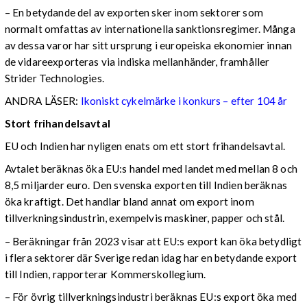
– En betydande del av exporten sker inom sektorer som
normalt omfattas av internationella sanktionsregimer. Många
av dessa varor har sitt ursprung i europeiska ekonomier innan
de vidareexporteras via indiska mellanhänder, framhåller
Strider Technologies.
ANDRA LÄSER:
Ikoniskt cykelmärke i konkurs – efter 104 år
Stort frihandelsavtal
EU och Indien har nyligen enats om ett stort frihandelsavtal.
Avtalet beräknas öka EU:s handel med landet med mellan 8 och
8,5 miljarder euro. Den svenska exporten till Indien beräknas
öka kraftigt. Det handlar bland annat om export inom
tillverkningsindustrin, exempelvis maskiner, papper och stål.
– Beräkningar från 2023 visar att EU:s export kan öka betydligt
i flera sektorer där Sverige redan idag har en betydande export
till Indien, rapporterar Kommerskollegium.
– För övrig tillverkningsindustri beräknas EU:s export öka med