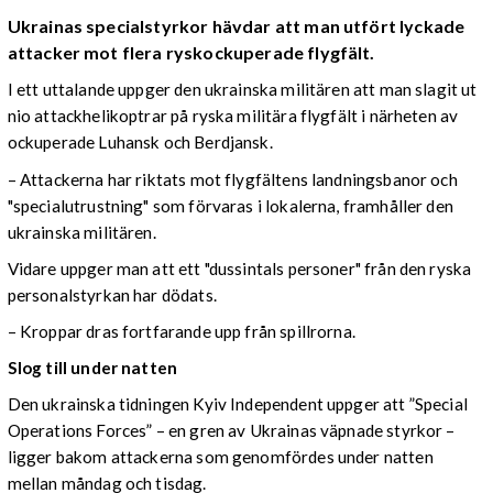
Ukrainas specialstyrkor hävdar att man utfört lyckade
attacker mot flera ryskockuperade flygfält.
I ett uttalande uppger den ukrainska militären att man slagit ut
nio attackhelikoptrar på ryska militära flygfält i närheten av
ockuperade Luhansk och Berdjansk.
– Attackerna har riktats mot flygfältens landningsbanor och
"specialutrustning" som förvaras i lokalerna, framhåller den
ukrainska militären.
Vidare uppger man att ett "dussintals personer" från den ryska
personalstyrkan har dödats.
– Kroppar dras fortfarande upp från spillrorna.
Slog till under natten
Den ukrainska tidningen Kyiv Independent uppger att ”Special
Operations Forces” – en gren av Ukrainas väpnade styrkor –
ligger bakom attackerna som genomfördes under natten
mellan måndag och tisdag.