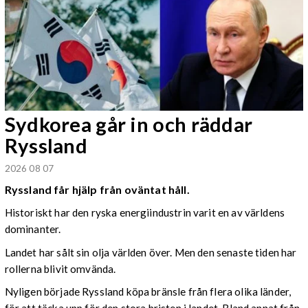
Sydkorea går in och räddar
Ryssland
2026 08 07
Ryssland får hjälp från oväntat håll.
Historiskt har den ryska energiindustrin varit en av världens
dominanter.
Landet har sålt sin olja världen över. Men den senaste tiden har
rollerna blivit omvända.
Nyligen började Ryssland köpa bränsle från flera olika länder,
för att täcka upp för den stora bristen i landet. Bland annat från