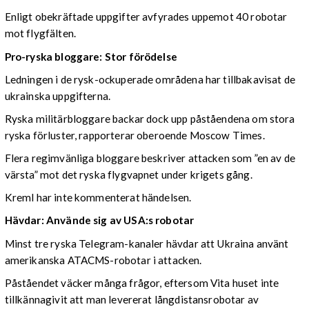
Enligt obekräftade uppgifter avfyrades uppemot 40 robotar
mot flygfälten.
Pro-ryska bloggare: Stor förödelse
Ledningen i de rysk-ockuperade områdena har tillbakavisat de
ukrainska uppgifterna.
Ryska militärbloggare backar dock upp påståendena om stora
ryska förluster, rapporterar oberoende Moscow Times.
Flera regimvänliga bloggare beskriver attacken som ”en av de
värsta” mot det ryska flygvapnet under krigets gång.
Kreml har inte kommenterat händelsen.
Hävdar: Använde sig av USA:s robotar
Minst tre ryska Telegram-kanaler hävdar att Ukraina använt
amerikanska ATACMS-robotar i attacken.
Påståendet väcker många frågor, eftersom Vita huset inte
tillkännagivit att man levererat långdistansrobotar av