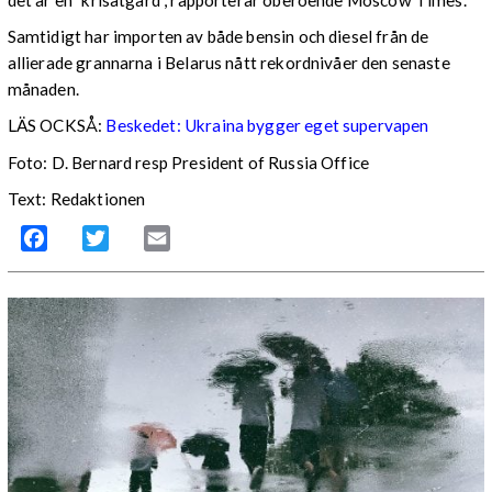
det är en ”krisåtgärd”, rapporterar oberoende Moscow Times.
Samtidigt har importen av både bensin och diesel från de
allierade grannarna i Belarus nått rekordnivåer den senaste
månaden.
LÄS OCKSÅ:
Beskedet: Ukraina bygger eget supervapen
Foto: D. Bernard resp President of Russia Office
Text: Redaktionen
Facebook
Twitter
Email