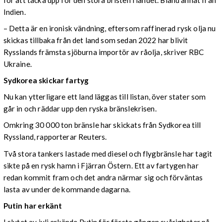
Indien.
– Detta är en ironisk vändning, eftersom raffinerad rysk olja nu
skickas tillbaka från det land som sedan 2022 har blivit
Rysslands främsta sjöburna importör av råolja, skriver RBC
Ukraine.
Sydkorea skickar fartyg
Nu kan ytterligare ett land läggas till listan, över stater som
går in och räddar upp den ryska bränslekrisen.
Omkring 30 000 ton bränsle har skickats från Sydkorea till
Ryssland, rapporterar Reuters.
Två stora tankers lastade med diesel och flygbränsle har tagit
sikte på en rysk hamn i Fjärran Östern. Ett av fartygen har
redan kommit fram och det andra närmar sig och förväntas
lasta av under de kommande dagarna.
Putin har erkänt
I slutet av juli erkände Putin för första gången svårigheter på