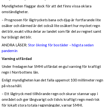
Myndigheten flaggar dock för att det finns vissa oklara
omständigheter.
– Prognosen för lågtryckets bana och djup är fortfarande lite
osäker och därmed är det också lite osäkert hur mycket regn
det blir, exakt vilka delar av landet som får del av regnet samt
hur blåsigt det blir.
ANDRA LÄSER:
Stor ökning för bostäder – högsta sedan
pandemin
Varning utfärdad
Under fredagen har SMHI utfärdat en gul varning för kraftigt
regn i Norrbottens län.
Enligt myndigheten kan det falla uppemot 100 millimeter regn
på vissa håll.
– Ett lågtryck med tillhörande regn och skurar stannar upp i
området och ger långvarigt och tidvis kraftigt regn med risk
för lokalt stora totala regnmängder, varnar SMHI.