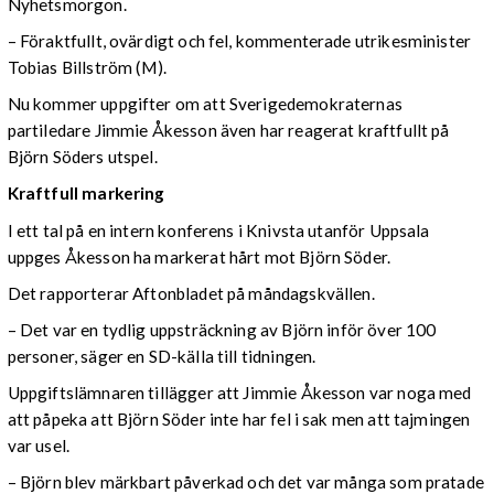
Nyhetsmorgon.
– Föraktfullt, ovärdigt och fel, kommenterade utrikesminister
Tobias Billström (M).
Nu kommer uppgifter om att Sverigedemokraternas
partiledare Jimmie Åkesson även har reagerat kraftfullt på
Björn Söders utspel.
Kraftfull markering
I ett tal på en intern konferens i Knivsta utanför Uppsala
uppges Åkesson ha markerat hårt mot Björn Söder.
Det rapporterar Aftonbladet på måndagskvällen.
– Det var en tydlig uppsträckning av Björn inför över 100
personer, säger en SD-källa till tidningen.
Uppgiftslämnaren tillägger att Jimmie Åkesson var noga med
att påpeka att Björn Söder inte har fel i sak men att tajmingen
var usel.
– Björn blev märkbart påverkad och det var många som pratade