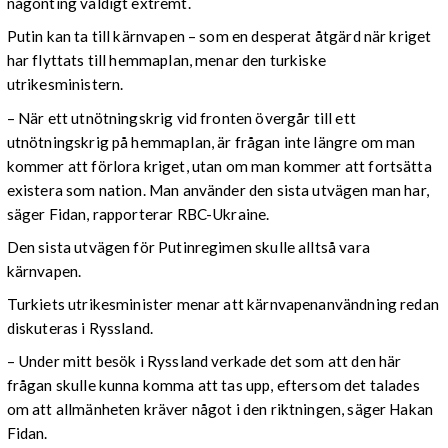
någonting väldigt extremt.
Putin kan ta till kärnvapen – som en desperat åtgärd när kriget
har flyttats till hemmaplan, menar den turkiske
utrikesministern.
– När ett utnötningskrig vid fronten övergår till ett
utnötningskrig på hemmaplan, är frågan inte längre om man
kommer att förlora kriget, utan om man kommer att fortsätta
existera som nation. Man använder den sista utvägen man har,
säger Fidan, rapporterar RBC-Ukraine.
Den sista utvägen för Putinregimen skulle alltså vara
kärnvapen.
Turkiets utrikesminister menar att kärnvapenanvändning redan
diskuteras i Ryssland.
– Under mitt besök i Ryssland verkade det som att den här
frågan skulle kunna komma att tas upp, eftersom det talades
om att allmänheten kräver något i den riktningen, säger Hakan
Fidan.