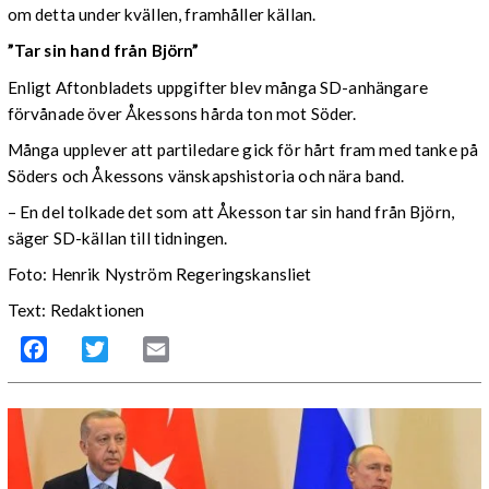
om detta under kvällen, framhåller källan.
”Tar sin hand från Björn”
Enligt Aftonbladets uppgifter blev många SD-anhängare
förvånade över Åkessons hårda ton mot Söder.
Många upplever att partiledare gick för hårt fram med tanke på
Söders och Åkessons vänskapshistoria och nära band.
– En del tolkade det som att Åkesson tar sin hand från Björn,
säger SD-källan till tidningen.
Foto: Henrik Nyström Regeringskansliet
Text: Redaktionen
Facebook
Twitter
Email