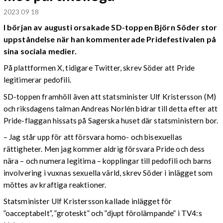
2023 09 18
I början av augusti orsakade SD-toppen Björn Söder stor
uppståndelse när han kommenterade Pridefestivalen på
sina sociala medier.
På plattformen X, tidigare Twitter, skrev Söder att Pride
legitimerar pedofili.
SD-toppen framhöll även att statsminister Ulf Kristersson (M)
och riksdagens talman Andreas Norlén bidrar till detta efter att
Pride-flaggan hissats på Sagerska huset där statsministern bor.
– Jag står upp för att försvara homo- och bisexuellas
rättigheter. Men jag kommer aldrig försvara Pride och dess
nära – och numera legitima – kopplingar till pedofili och barns
involvering i vuxnas sexuella värld, skrev Söder i inlägget som
möttes av kraftiga reaktioner.
Statsminister Ulf Kristersson kallade inlägget för
”oacceptabelt”, ”groteskt” och ”djupt förolämpande” i TV4:s