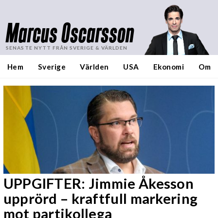
Marcus Oscarsson
SENASTE NYTT FRÅN SVERIGE & VÄRLDEN
Hem
Sverige
Världen
USA
Ekonomi
Om
UPPGIFTER: Jimmie Åkesson
upprörd – kraftfull markering
mot partikollega