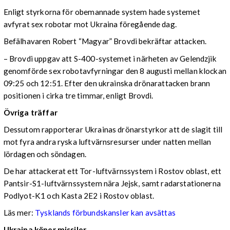
Enligt styrkorna för obemannade system hade systemet
avfyrat sex robotar mot Ukraina föregående dag.
Befälhavaren Robert “Magyar” Brovdi bekräftar attacken.
– Brovdi uppgav att S-400-systemet i närheten av Gelendzjik
genomförde sex robotavfyrningar den 8 augusti mellan klockan
09:25 och 12:51. Efter den ukrainska drönarattacken brann
positionen i cirka tre timmar, enligt Brovdi.
Övriga träffar
Dessutom rapporterar Ukrainas drönarstyrkor att de slagit till
mot fyra andra ryska luftvärnsresurser under natten mellan
lördagen och söndagen.
De har attackerat ett Tor-luftvärnssystem i Rostov oblast, ett
Pantsir-S1-luftvärnssystem nära Jejsk, samt radarstationerna
Podlyot-K1 och Kasta 2E2 i Rostov oblast.
Läs mer:
Tysklands förbundskansler kan avsättas
Ukraina köper missiler