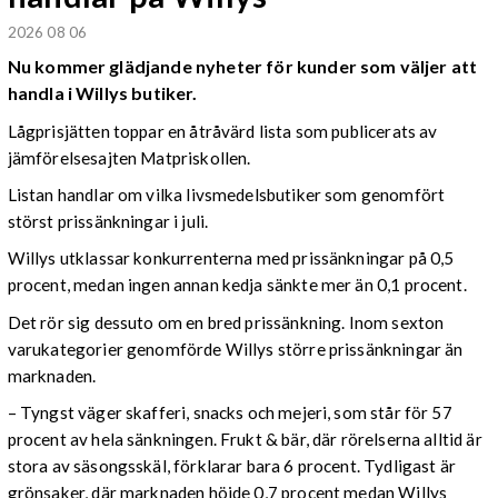
2026 08 06
Nu kommer glädjande nyheter för kunder som väljer att
handla i Willys butiker.
Lågprisjätten toppar en åtråvärd lista som publicerats av
jämförelsesajten Matpriskollen.
Listan handlar om vilka livsmedelsbutiker som genomfört
störst prissänkningar i juli.
Willys utklassar konkurrenterna med prissänkningar på 0,5
procent, medan ingen annan kedja sänkte mer än 0,1 procent.
Det rör sig dessuto om en bred prissänkning. Inom sexton
varukategorier genomförde Willys större prissänkningar än
marknaden.
– Tyngst väger skafferi, snacks och mejeri, som står för 57
procent av hela sänkningen. Frukt & bär, där rörelserna alltid är
stora av säsongsskäl, förklarar bara 6 procent. Tydligast är
grönsaker, där marknaden höjde 0,7 procent medan Willys