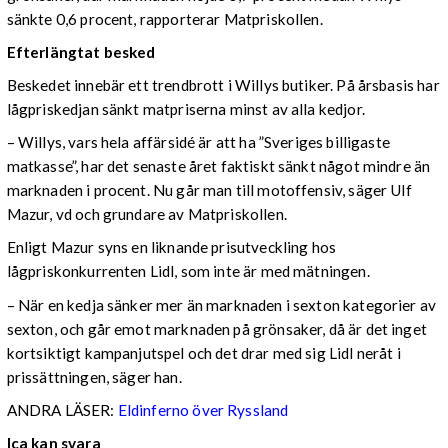
sänkte 0,6 procent, rapporterar Matpriskollen.
Efterlängtat besked
Beskedet innebär ett trendbrott i Willys butiker. På årsbasis har
lågpriskedjan sänkt matpriserna minst av alla kedjor.
– Willys, vars hela affärsidé är att ha ”Sveriges billigaste
matkasse”, har det senaste året faktiskt sänkt något mindre än
marknaden i procent. Nu går man till motoffensiv, säger Ulf
Mazur, vd och grundare av Matpriskollen.
Enligt Mazur syns en liknande prisutveckling hos
lågpriskonkurrenten Lidl, som inte är med mätningen.
– När en kedja sänker mer än marknaden i sexton kategorier av
sexton, och går emot marknaden på grönsaker, då är det inget
kortsiktigt kampanjutspel och det drar med sig Lidl neråt i
prissättningen, säger han.
ANDRA LÄSER:
Eldinferno över Ryssland
Ica kan svara