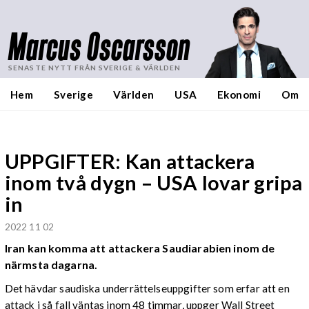
Marcus Oscarsson
SENASTE NYTT FRÅN SVERIGE & VÄRLDEN
Hem
Sverige
Världen
USA
Ekonomi
Om
UPPGIFTER: Kan attackera
inom två dygn – USA lovar gripa
in
2022 11 02
Iran kan komma att attackera Saudiarabien inom de
närmsta dagarna.
Det hävdar saudiska underrättelseuppgifter som erfar att en
attack i så fall väntas inom 48 timmar, uppger Wall Street