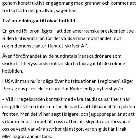
genom konstruktivt engagemang med grannar och kommer att
fortsätta ta det på allvar, säger han.
Två anledningar till ökad hotbild
En grund för oron ligger i att den amerikanska presidenten Joe
Biden kritiserat Iran för det våldsamma motståndet mot
regimdemonstranter i landet, skriver AP.
Även fördömandet av de hundratals iranska drönare som
skickats till Rysslands militär ska ha bidragit till den ökade
hotbilden.
I USA är man nu “oroliga över hotsituationen i regionen”, säger
Pentagons pressekreterare Pat Ryder enligt nyhetsbyrån.
– Vi är i regelbunden kontakt med våra saudiska partners när
det gäller vilken information de kan ha att tillhandahålla på den
fronten. Men det vi har sagt tidigare, och jag upprepar, är at att
vi kommer att förbehålla oss rätten att skydda och försvarar
oss oavsett var våra styrkor tjänstgör, vare sig det är i Irak
eller någon annanstans.