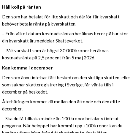
Håll koll på räntan
Den som har betalat för lite skatt och därför får kvarskatt
behöver betala ränta på kvarskatten.
– Från vilket datum kostnadsräntan beräknas beror på hur stor
din kvarskatt är, meddelar Skatteverket.
– På kvarskatt som är högst 30 000 kronor beräknas
kostnadsränta på 2,5 procent från 5 maj 2026.
Kan komma i december
Den som ännu inte har fått besked om den slutliga skatten, eller
som saknar skatteregistrering i Sverige, får vänta tills i
december på beskedet.
Återbäringen kommer då mellan den åttonde och den elfte
december.
– Ska du få tillbaka mindre än 100 kronor betalar vi inte ut
pengarna. När beloppet har kommit upp i 100 kronor kan du
begära utbetalning från ditt skattekonto, fortsätter