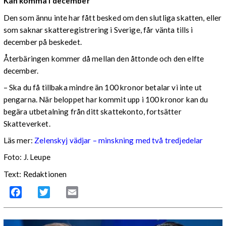
Kan komma i december
Den som ännu inte har fått besked om den slutliga skatten, eller
som saknar skatteregistrering i Sverige, får vänta tills i
december på beskedet.
Återbäringen kommer då mellan den åttonde och den elfte
december.
– Ska du få tillbaka mindre än 100 kronor betalar vi inte ut
pengarna. När beloppet har kommit upp i 100 kronor kan du
begära utbetalning från ditt skattekonto, fortsätter
Skatteverket.
Läs mer:
Zelenskyj vädjar – minskning med två tredjedelar
Foto:
J. Leupe
Text: Redaktionen
Facebook
Twitter
Email