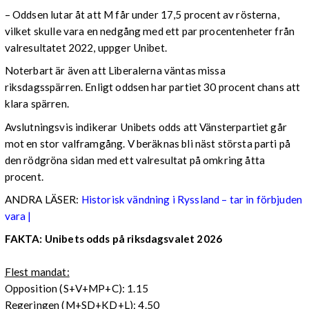
– Oddsen lutar åt att M får under 17,5 procent av rösterna,
vilket skulle vara en nedgång med ett par procentenheter från
valresultatet 2022, uppger Unibet.
Noterbart är även att Liberalerna väntas missa
riksdagsspärren. Enligt oddsen har partiet 30 procent chans att
klara spärren.
Avslutningsvis indikerar Unibets odds att Vänsterpartiet går
mot en stor valframgång. V beräknas bli näst största parti på
den rödgröna sidan med ett valresultat på omkring åtta
procent.
ANDRA LÄSER:
Historisk vändning i Ryssland – tar in förbjuden
vara |
FAKTA: Unibets odds på riksdagsvalet 2026
Flest mandat:
Opposition (S+V+MP+C): 1.15
Regeringen (M+SD+KD+L): 4.50