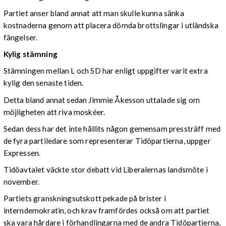
Partiet anser bland annat att man skulle kunna sänka
kostnaderna genom att placera dömda brottslingar i utländska
fängelser.
Kylig stämning
Stämningen mellan L och SD har enligt uppgifter varit extra
kylig den senaste tiden.
Detta bland annat sedan Jimmie Åkesson uttalade sig om
möjligheten att riva moskéer.
Sedan dess har det inte hållits någon gemensam pressträff med
de fyra partiledare som representerar Tidöpartierna, uppger
Expressen.
Tidöavtalet väckte stor debatt vid Liberalernas landsmöte i
november.
Partiets granskningsutskott pekade på brister i
interndemokratin, och krav framfördes också om att partiet
ska vara hårdare i förhandlingarna med de andra Tidöpartierna,