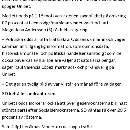
uppger Unibet.
Med ett odds på 1,15 motsvarar det en sannolikhet på omkring
87 procent att den rödgröna sidan vinner valet och att
Magdalena Andersson (S) får bilda regering.
– Politiska odds är ofta träffsäkra. Oddsen samlar in och väger
samman all tillgänglig information, som opinionsdata,
historiska mönster och politiska händelser samtidigt som de
också påverkas av hur spelare väljer att satsa sina pengar,
säger Raúl Valencia López, marknads- och pr-ansvarig på
Unibet.
– Det ger en tydlig bild av var vi står en månad före valdagen.
SD behåller andraplatsen
Unibets odds indikerar också att Sverigedemokraterna blir näst
största parti efter Socialdemokraterna. SD väntas få över 20,5
procent av rösterna.
Samtidigt beräknas Moderaterna tappa i stöd.