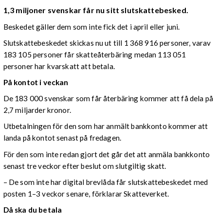
1,3 miljoner svenskar får nu sitt slutskattebesked.
Beskedet gäller dem som inte fick det i april eller juni.
Slutskattebeskedet skickas nu ut till 1 368 916 personer, varav
183 105 personer får skatteåterbäring medan 113 051
personer har kvarskatt att betala.
På kontot i veckan
De 183 000 svenskar som får återbäring kommer att få dela på
2,7 miljarder kronor.
Utbetalningen för den som har anmält bankkonto kommer att
landa på kontot senast på fredagen.
För den som inte redan gjort det går det att anmäla bankkonto
senast tre veckor efter beslut om slutgiltig skatt.
– De som inte har digital brevlåda får slutskattebeskedet med
posten 1–3 veckor senare, förklarar Skatteverket.
Då ska du betala