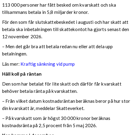
113 000 personer har fått besked om kvarskatt och ska
tillsammans betala in 5,8 miljarder kronor.
För den som får slutskattebeskedet i augusti och har skatt att
betala ska inbetalningen till skattekontot ha gjorts senast den
12 november 2026.
– Men det går bra att betala redan nu eller att dela upp
betalningen.
Läs mer:
Kraftig sänkning vid pump
Håll koll på räntan
Den som har betalat för lite skatt och därför får kvarskatt
behöver betala ränta på kvarskatten.
– Från vilket datum kostnadsräntan beräknas beror på hur stor
din kvarskatt är, meddelar Skatteverket.
– På kvarskatt som är högst 30 000 kronor beräknas
kostnadsränta på 2,5 procent från 5 maj 2026.