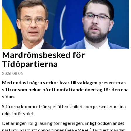
Mardrömsbesked för
Tidöpartierna
2026 08 06
Med endast några veckor kvar till valdagen presenteras
siffror som pekar på ett omfattande övertag för den ena
sidan.
Siffrorna kommer från speljätten Unibet som presenterar sina
odds inför valet.
Det är ingen rolig läsning för regeringen. Enligt oddsen är det
nästintill klart att oppositionen (S+V+MP+C) får flest mandat,