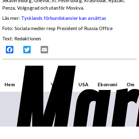
Jekaterinburg, Izhevsk, St. Petersburg, Krasnodar, Ryazan,
Penza, Volgograd och utanför Moskva.
Läs mer:
Tysklands förbundskansler kan avsättas
Foto:
Sociala medier resp President of Russia Office
Text: Redaktionen
Mar
Facebook
Twitter
Email
Hem
Sverige
Världen
USA
Ekonomi
Om