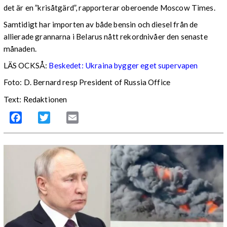
det är en ”krisåtgärd”, rapporterar oberoende Moscow Times.
Samtidigt har importen av både bensin och diesel från de
allierade grannarna i Belarus nått rekordnivåer den senaste
månaden.
LÄS OCKSÅ:
Beskedet: Ukraina bygger eget supervapen
Foto: D. Bernard resp President of Russia Office
Text: Redaktionen
Facebook
Twitter
Email