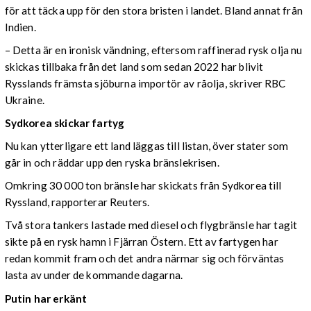
för att täcka upp för den stora bristen i landet. Bland annat från
Indien.
– Detta är en ironisk vändning, eftersom raffinerad rysk olja nu
skickas tillbaka från det land som sedan 2022 har blivit
Rysslands främsta sjöburna importör av råolja, skriver RBC
Ukraine.
Sydkorea skickar fartyg
Nu kan ytterligare ett land läggas till listan, över stater som
går in och räddar upp den ryska bränslekrisen.
Omkring 30 000 ton bränsle har skickats från Sydkorea till
Ryssland, rapporterar Reuters.
Två stora tankers lastade med diesel och flygbränsle har tagit
sikte på en rysk hamn i Fjärran Östern. Ett av fartygen har
redan kommit fram och det andra närmar sig och förväntas
lasta av under de kommande dagarna.
Putin har erkänt