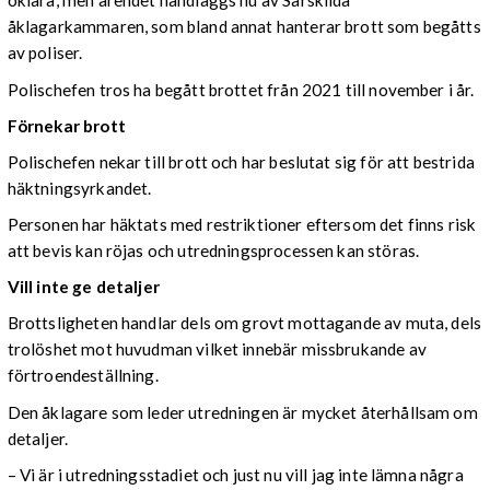
oklara, men ärendet handläggs nu av Särskilda
åklagarkammaren, som bland annat hanterar brott som begåtts
av poliser.
Polischefen tros ha begått brottet från 2021 till november i år.
Förnekar brott
Polischefen nekar till brott och har beslutat sig för att bestrida
häktningsyrkandet.
Personen har häktats med restriktioner eftersom det finns risk
att bevis kan röjas och utredningsprocessen kan störas.
Vill inte ge detaljer
Brottsligheten handlar dels om grovt mottagande av muta, dels
trolöshet mot huvudman vilket innebär missbrukande av
förtroendeställning.
Den åklagare som leder utredningen är mycket återhållsam om
detaljer.
– Vi är i utredningsstadiet och just nu vill jag inte lämna några