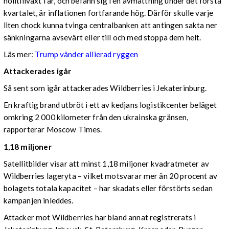
nolltillväxt i år, och befann sig i en avmattning under det första
kvartalet, är inflationen fortfarande hög. Därför skulle varje
liten chock kunna tvinga centralbanken att antingen sakta ner
sänkningarna avsevärt eller till och med stoppa dem helt.
Läs mer:
Trump vänder allierad ryggen
Attackerades igår
Så sent som igår attackerades Wildberries i Jekaterinburg.
En kraftig brand utbröt i ett av kedjans logistikcenter beläget
omkring 2 000 kilometer från den ukrainska gränsen,
rapporterar Moscow Times.
1,18 miljoner
Satellitbilder visar att minst 1,18 miljoner kvadratmeter av
Wildberries lageryta – vilket motsvarar mer än 20 procent av
bolagets totala kapacitet – har skadats eller förstörts sedan
kampanjen inleddes.
Attacker mot Wildberries har bland annat registrerats i