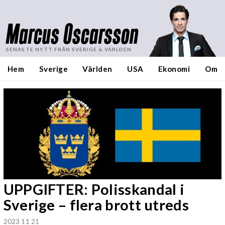
Marcus Oscarsson
SENASTE NYTT FRÅN SVERIGE & VÄRLDEN
Hem
Sverige
Världen
USA
Ekonomi
Om
UPPGIFTER: Polisskandal i
Sverige – flera brott utreds
2023 11 21