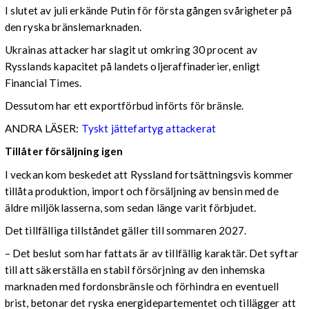
I slutet av juli erkände Putin för första gången svårigheter på
den ryska bränslemarknaden.
Ukrainas attacker har slagit ut omkring 30 procent av
Rysslands kapacitet på landets oljeraffinaderier, enligt
Financial Times.
Dessutom har ett exportförbud införts för bränsle.
ANDRA LÄSER:
Tyskt jättefartyg attackerat
Tillåter försäljning igen
I veckan kom beskedet att Ryssland fortsättningsvis kommer
tillåta produktion, import och försäljning av bensin med de
äldre miljöklasserna, som sedan länge varit förbjudet.
Det tillfälliga tillståndet gäller till sommaren 2027.
– Det beslut som har fattats är av tillfällig karaktär. Det syftar
till att säkerställa en stabil försörjning av den inhemska
marknaden med fordonsbränsle och förhindra en eventuell
brist, betonar det ryska energidepartementet och tillägger att